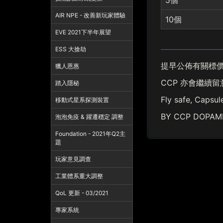
5個
AIR NPE - 改善新玩家體驗
10個
EVE 2021下半年展望
ESS 大搶劫
提早公佈有關標價
獵人恩惠
CCP 亦會繼續
踏入隱秘
Fly safe, Capsul
移動式星系探測裝置
BY CCP DOPAM
泡泡免疫 & 躍遷穩定 調整
Foundation - 2021年Q2主
題
玩家意見調查
工業體系重大調整
QoL 更新 - 03/2021
專家系統