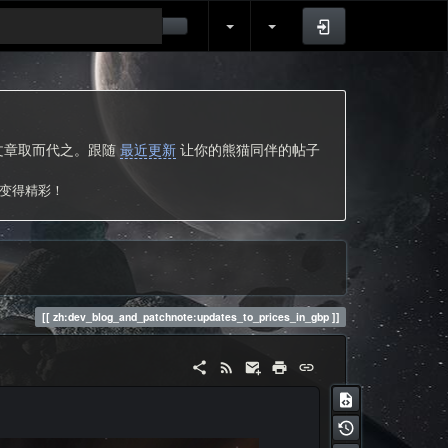
登录
的文章取而代之。跟随
最近更新
让你的熊猫同伴的帖子
次变得精彩！
zh:dev_blog_and_patchnote:updates_to_prices_in_gbp