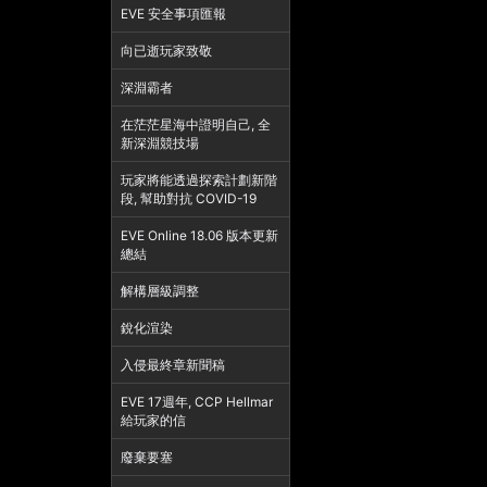
EVE 安全事項匯報
向已逝玩家致敬
深淵霸者
在茫茫星海中證明自己, 全
新深淵競技場
玩家將能透過探索計劃新階
段, 幫助對抗 COVID-19
EVE Online 18.06 版本更新
總結
解構層級調整
銳化渲染
入侵最終章新聞稿
EVE 17週年, CCP Hellmar
給玩家的信
廢棄要塞