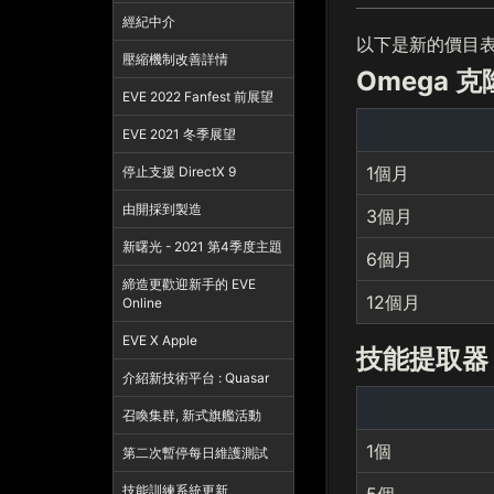
經紀中介
以下是新的價目表 
壓縮機制改善詳情
Omega 克
EVE 2022 Fanfest 前展望
EVE 2021 冬季展望
1個月
停止支援 DirectX 9
由開採到製造
3個月
新曙光 - 2021 第4季度主題
6個月
締造更歡迎新手的 EVE
12個月
Online
EVE X Apple
技能提取器
介紹新技術平台 : Quasar
召喚集群, 新式旗艦活動
1個
第二次暫停每日維護測試
技能訓練系統更新