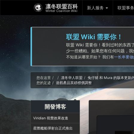
凛冬联盟百科
新人服务
联盟事
Winter Coalition Wiki
联盟 Wiki 需要你！
联盟 Wiki 需要你！看到过时的
少一些糟粕。如果您有任何问题，
不知道从哪里开始？ 我们有
一长串要做
Home
您在这里
凛冬华人联盟
兔仔猪 和 Mura 的版本更
您的足迹
遊戲產品英磅標價調整
開發博客
Viridian 視覺效果改進
星際艦船彈射台正式推出