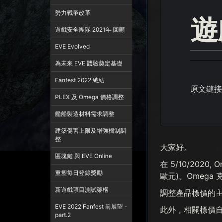
勢力戰爭改革
遊
遊戲安全團隊 2021年 回顧
EVE Evolved
為未來 EVE 體驗奠定基礎
Fanfest 2022 總結
原文鏈接
PLEX 及 Omega 價格調整
艦船製造材料需求調整
建築傷害上限及增強機制調
整
大家好。
區塊鏈 與 EVE Online
在 5/10/20
重塑每日登錄獎勵
歐元)。Omega
新遊戲項目測試架構
調整產品標價的主
EVE 2022 Fanfest 前展望 -
此外，相關標價自 
part.2