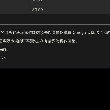
18.99
33.99
的調整代表玩家們能夠預先以舊價格購買 Omega 克隆 及存備
留意國際市場的匯率變化, 在有需要時再作調整。
eers.
INE