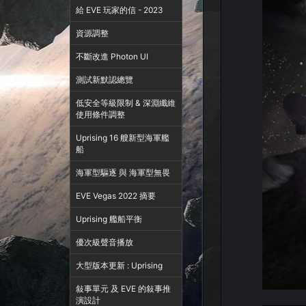
給 EVE 玩家的信 - 2023
資源調整
不斷改進 Photon UI
測試新默認總覽
低安全等級限制 & 深淵纖維
使用條件調整
Uprising 16 艘新型海軍艦
船
海軍型驅逐 與 海軍型無畏
EVE Vegas 2022 摘要
Uprising 艦船平衡
優次級聲音播放
大型版本更新 : Uprising
敍事單元 及 EVE 的敍事推
演設計