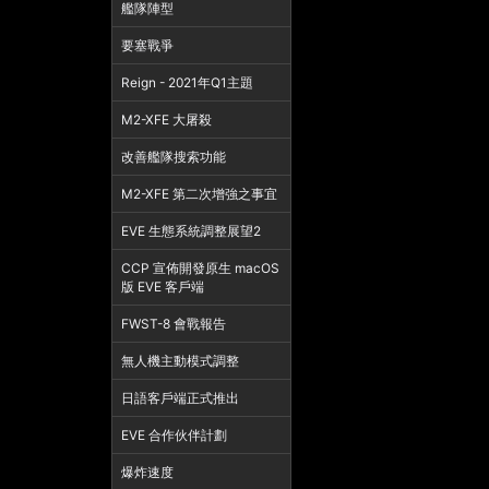
艦隊陣型
要塞戰爭
Reign - 2021年Q1主題
M2-XFE 大屠殺
改善艦隊搜索功能
M2-XFE 第二次增強之事宜
EVE 生態系統調整展望2
CCP 宣佈開發原生 macOS
版 EVE 客戶端
FWST-8 會戰報告
無人機主動模式調整
日語客戶端正式推出
EVE 合作伙伴計劃
爆炸速度