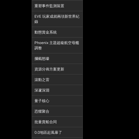
重塑事件監測裝置
EVE 玩家成就兩項新世界紀
錄
動態賞金系統
Phoenix 主題超級航空母艦
調整
攔截怒嚎
資源分佈方案更新
滾動之雷
深邃深淵
量子核心
恐懼聚合
批量賣船合同
0.0地區起風暴了