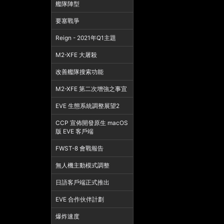
艦隊陣型
要塞戰爭
Reign - 2021年Q1主題
M2-XFE 大屠殺
改善艦隊搜索功能
M2-XFE 第二次增強之事宜
EVE 生態系統調整展望2
CCP 宣佈開發原生 macOS
版 EVE 客戶端
FWST-8 會戰報告
無人機主動模式調整
日語客戶端正式推出
EVE 合作伙伴計劃
爆炸速度