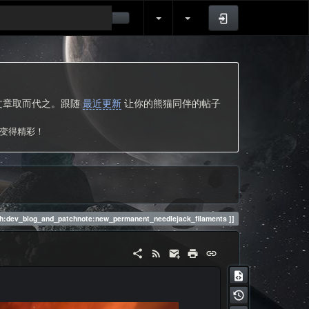
登录
的文章取而代之。跟随
最近更新
让你的熊猫同伴的帖子
次变得精彩！
h:dev_blog_and_patchnote:new_permanent_needlejack_filaments