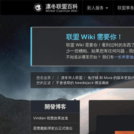
凛冬联盟百科
新人服务
联盟事
Winter Coalition Wiki
联盟 Wiki 需要你！
联盟 Wiki 需要你！看到过时的
少一些糟粕。如果您有任何问题，
不知道从哪里开始？ 我们有
一长串要做
Home
您在这里
凛冬华人联盟
兔仔猪 和 Mura 的版本更
您的足迹
不會過期的 Needlejack 傳送纖維
開發博客
Viridian 視覺效果改進
星際艦船彈射台正式推出