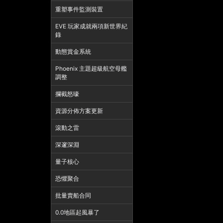
重塑事件監測裝置
EVE 玩家成就兩項新世界紀
錄
動態賞金系統
Phoenix 主題超級航空母艦
調整
攔截怒嚎
資源分佈方案更新
滾動之雷
深邃深淵
量子核心
恐懼聚合
批量賣船合同
0.0地區起風暴了