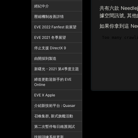
經紀中介
共有六款 Needl
據空間訊號, 其
壓縮機制改善詳情
如果你拿到這 Need
EVE 2022 Fanfest 前展望
EVE 2021 冬季展望
停止支援 DirectX 9
由開採到製造
新曙光 - 2021 第4季度主題
締造更歡迎新手的 EVE
Online
EVE X Apple
介紹新技術平台 : Quasar
召喚集群, 新式旗艦活動
第二次暫停每日維護測試
技能訓練系統更新