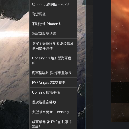
給 EVE 玩家的信 - 2023
資源調整
不斷改進 Photon UI
測試新默認總覽
低安全等級限制 & 深淵纖維
使用條件調整
Uprising 16 艘新型海軍艦
船
海軍型驅逐 與 海軍型無畏
EVE Vegas 2022 摘要
Uprising 艦船平衡
優次級聲音播放
大型版本更新 : Uprising
敍事單元 及 EVE 的敍事推
演設計