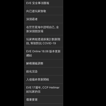
EVE 安全事項匯報
向已逝玩家致敬
深淵霸者
在茫茫星海中證明自己, 全
新深淵競技場
玩家將能透過探索計劃新階
段, 幫助對抗 COVID-19
EVE Online 18.06 版本更新
總結
解構層級調整
銳化渲染
入侵最終章新聞稿
EVE 17週年, CCP Hellmar
給玩家的信
廢棄要塞