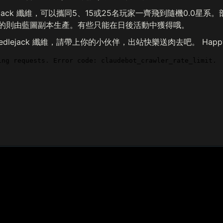
ejack 纖維，可以攜同5、15或25名玩家一齊飛到隨機0.0星系。部
他的則由藍圖副本生產。有些只能在日後活動中獲得哦。
lejack 纖維，請帶上你的小伙伴，出站快樂送肉去吧。 Happy hunti