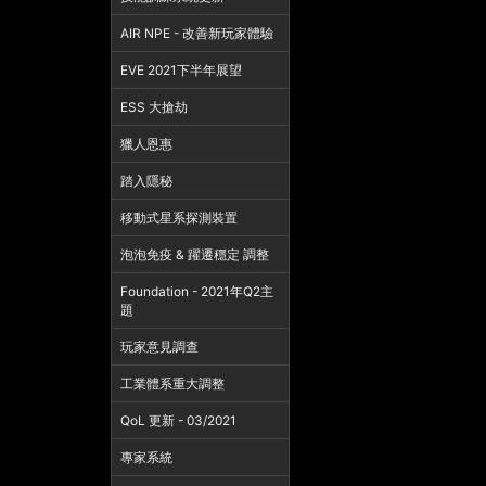
AIR NPE - 改善新玩家體驗
EVE 2021下半年展望
ESS 大搶劫
獵人恩惠
踏入隱秘
移動式星系探測裝置
泡泡免疫 & 躍遷穩定 調整
Foundation - 2021年Q2主
題
玩家意見調查
工業體系重大調整
QoL 更新 - 03/2021
專家系統