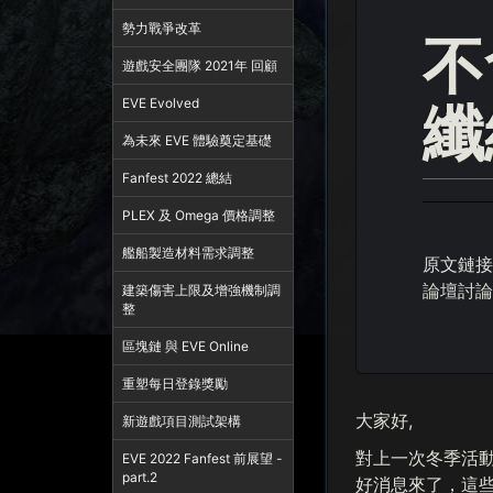
勢力戰爭改革
不
遊戲安全團隊 2021年 回顧
EVE Evolved
纖
為未來 EVE 體驗奠定基礎
Fanfest 2022 總結
PLEX 及 Omega 價格調整
艦船製造材料需求調整
原文鏈接
論壇討論
建築傷害上限及增強機制調
整
區塊鏈 與 EVE Online
重塑每日登錄獎勵
大家好,
新遊戲項目測試架構
對上一次冬季活動
EVE 2022 Fanfest 前展望 -
part.2
好消息來了，這些纖