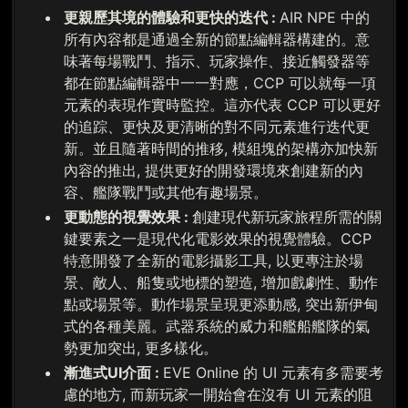
更親歷其境的體驗和更快的迭代 :
AIR NPE 中的
所有內容都是通過全新的節點編輯器構建的。意
味著每場戰鬥、指示、玩家操作、接近觸發器等
都在節點編輯器中一一對應，CCP 可以就每一項
元素的表現作實時監控。這亦代表 CCP 可以更好
的追踪、更快及更清晰的對不同元素進行迭代更
新。並且隨著時間的推移, 模組塊的架構亦加快新
內容的推出, 提供更好的開發環境來創建新的內
容、艦隊戰鬥或其他有趣場景。
更動態的視覺效果 :
創建現代新玩家旅程所需的關
鍵要素之一是現代化電影效果的視覺體驗。CCP
特意開發了全新的電影攝影工具, 以更專注於場
景、敵人、船隻或地標的塑造, 增加戲劇性、動作
點或場景等。動作場景呈現更添動感, 突出新伊甸
式的各種美麗。武器系統的威力和艦船艦隊的氣
勢更加突出, 更多樣化。
漸進式UI介面 :
EVE Online 的 UI 元素有多需要考
慮的地方, 而新玩家一開始會在沒有 UI 元素的阻