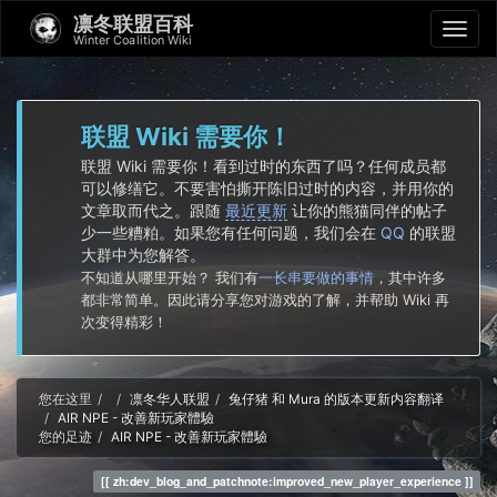
凛冬联盟百科
Winter Coalition Wiki
联盟 Wiki 需要你！
联盟 Wiki 需要你！看到过时的东西了吗？任何成员都
可以修缮它。不要害怕撕开陈旧过时的内容，并用你的
文章取而代之。跟随
最近更新
让你的熊猫同伴的帖子
少一些糟粕。如果您有任何问题，我们会在
QQ
的联盟
大群中为您解答。
不知道从哪里开始？ 我们有
一长串要做的事情
，其中许多
都非常简单。因此请分享您对游戏的了解，并帮助 Wiki 再
次变得精彩！
Home
您在这里
凛冬华人联盟
兔仔猪 和 Mura 的版本更新内容翻译
AIR NPE - 改善新玩家體驗
您的足迹
AIR NPE - 改善新玩家體驗
zh:dev_blog_and_patchnote:improved_new_player_experience