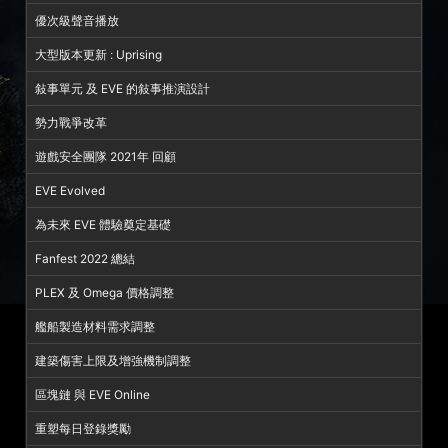
優次級聲音播放
大型版本更新 : Uprising
敍事單元 及 EVE 的敍事推演設計
勢力戰爭改革
遊戲安全團隊 2021年 回顧
EVE Evolved
為未來 EVE 體驗奠定基礎
Fanfest 2022 總結
PLEX 及 Omega 價格調整
艦船製造材料需求調整
建築傷害上限及增強機制調整
區塊鏈 與 EVE Online
重塑每日登錄獎勵