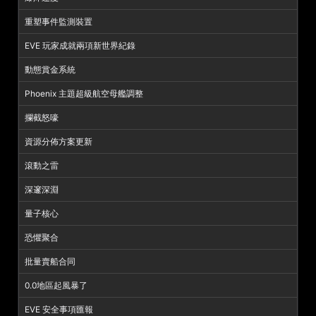
重塑事件監測裝置
EVE 玩家成就兩項新世界紀錄
動態賞金系統
Phoenix 主題超級航空母艦調整
攔截怒嚎
資源分佈方案更新
滾動之雷
深邃深淵
量子核心
恐懼聚合
批量賣船合同
0.0地區起風暴了
EVE 安全事項匯報