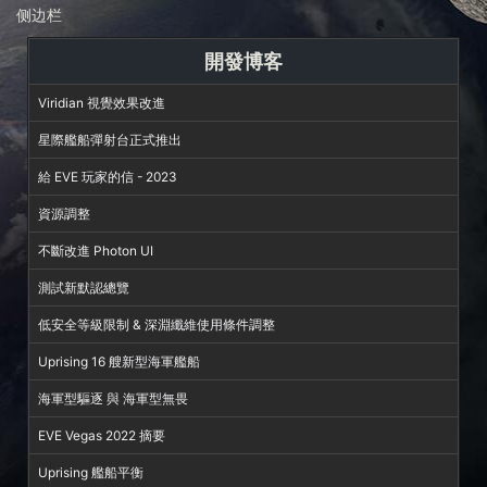
侧边栏
開發博客
Viridian 視覺效果改進
星際艦船彈射台正式推出
給 EVE 玩家的信 - 2023
資源調整
不斷改進 Photon UI
測試新默認總覽
低安全等級限制 & 深淵纖維使用條件調整
Uprising 16 艘新型海軍艦船
海軍型驅逐 與 海軍型無畏
EVE Vegas 2022 摘要
Uprising 艦船平衡