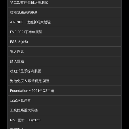
第二次暫停每日維護測試
技能訓練系統更新
AIR NPE - 改善新玩家體驗
EVE 2021下半年展望
ESS 大搶劫
獵人恩惠
踏入隱秘
移動式星系探測裝置
泡泡免疫 & 躍遷穩定 調整
Foundation - 2021年Q2主題
玩家意見調查
工業體系重大調整
QoL 更新 - 03/2021