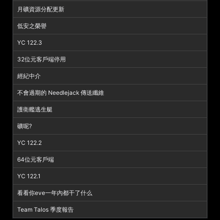
月礦資源分配更新
低安之榮譽
YC 122.3
32位元客戶端停用
經紀中介
不會過期的 Needlejack 傳送纖維
護衛艦逃生艇
礦呢?
YC 122.2
64位元客戶端
YC 122.1
看看你eve一年內都干了什么
Team Talos 季度報告