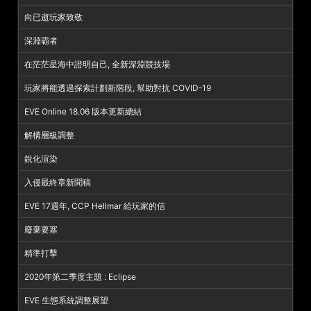
向已逝玩家致敬
深淵霸者
在茫茫星海中證明自己, 全新深淵競技場
玩家將能透過探索計劃新階段, 幫助對抗 COVID-19
EVE Online 18.06 版本更新總結
解構層級調整
銳化渲染
入侵最終章新聞稿
EVE 17週年, CCP Hellmar 給玩家的信
廢棄要塞
精準打擊
2020年第二季度主題 : Eclipse
EVE 生態系統調整展望