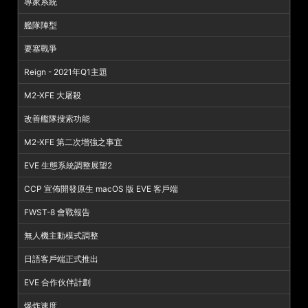
專家系統
艦隊陣型
要塞戰爭
Reign - 2021年Q1主題
M2-XFE 大屠殺
改善艦隊搜索功能
M2-XFE 第二次增強之事宜
EVE 生態系統調整展望2
CCP 宣佈開發原生 macOS 版 EVE 客戶端
FWST-8 會戰報告
無人機主動模式調整
日語客戶端正式推出
EVE 合作伙伴計劃
爆炸速度