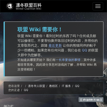
凛冬联盟百科
Winter Coalition Wiki
联盟 Wiki 需要你！
联盟 Wiki 需要你！看到过时的东西了吗？任何成员都
可以修缮它。不要害怕撕开陈旧过时的内容，并用你的
文章取而代之。跟随
最近更新
让你的熊猫同伴的帖子
少一些糟粕。如果您有任何问题，我们会在
QQ
的联盟
大群中为您解答。
不知道从哪里开始？ 我们有
一长串要做的事情
，其中许多
都非常简单。因此请分享您对游戏的了解，并帮助 Wiki 再
次变得精彩！
Home
您在这里
凛冬华人联盟
教程区
IT 服务
QQ
您的足迹
QQ
zh:guide:it:qq
侧边栏