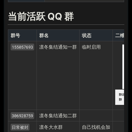
当前活跃 QQ 群
群号
群名
状态
二维码
凛冬集结通知一群
临时启用
155057693
凛冬集结通知二群
306928759
凛冬大水群
自己找机会加
日常被封