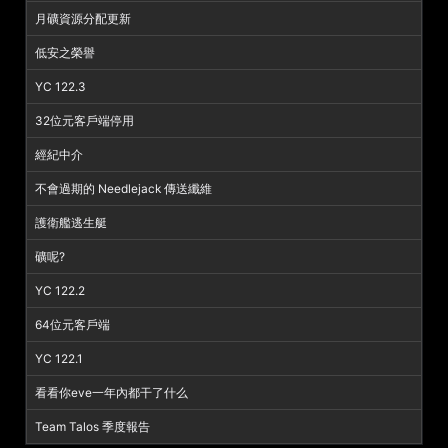
月礦資源分配更新
低安之榮譽
YC 122.3
32位元客戶端停用
經紀中介
不會過期的 Needlejack 傳送纖維
護衛艦逃生艇
礦呢?
YC 122.2
64位元客戶端
YC 122.1
看看你eve一年內都干了什么
Team Talos 季度報告