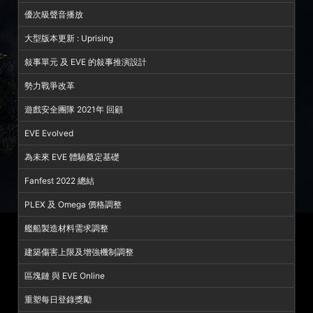
優次級聲音播放
大型版本更新 : Uprising
敍事單元 及 EVE 的敍事推演設計
勢力戰爭改革
遊戲安全團隊 2021年 回顧
EVE Evolved
為未來 EVE 體驗奠定基礎
Fanfest 2022 總結
PLEX 及 Omega 價格調整
艦船製造材料需求調整
建築傷害上限及增強機制調整
區塊鏈 與 EVE Online
重塑每日登錄獎勵