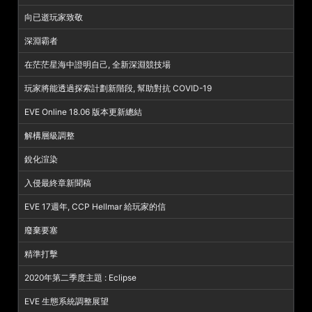
向已逝玩家致敬
深淵霸者
在茫茫星海中證明自己, 全新深淵競技場
玩家將能透過探索計劃新階段, 幫助對抗 COVID-19
EVE Online 18.06 版本更新總結
解構層級調整
銳化渲染
入侵最終章新聞稿
EVE 17週年, CCP Hellmar 給玩家的信
廢棄要塞
精準打擊
2020年第二季度主題 : Eclipse
EVE 生態系統調整展望