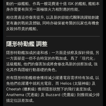
動的一線艦船。作爲一艘花費達十億 ISK 的艦船, 艦船本
身亦需要有與另一面極致火力相對應的性能。
相信透過這些傷害提升, 以及新的節能式團隊跳躍能創建
更有趣的戰術及體驗, 同時亦確保被奇襲的玩家也有機會
反殺掉昂貴的艦船。
隱形特勤艦 調整
隱形特勤艦加成的違和感：一方面是偵察及探針掃描, 另
一方面卻是一些不合時宜的作戰加成。爲了「現代化」
這級艦船, 他們的傷害加成將會修改爲新的偵察加成, 強
化其作爲隱秘行動基礎的角色。
所有隱形特勤艦都會獲得減少躍遷電容需求特有加成, 以
免他們在躍遷中就耗光電容。而 Helios (太陽神級) 及
Cheetah (獵豹級) 獲得隱形狀態下的飛行速度加成,
Anathema (咒逐級) 及 Buzzard (秃鷹級) 則獲得減少掃
描定位誤差加成。