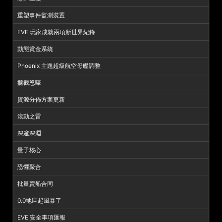
重塑事件監測裝置
EVE 玩家成就兩項新世界紀錄
動態賞金系統
Phoenix 主題超級航空母艦調整
攔截怒嚎
資源分佈方案更新
滾動之雷
深邃深淵
量子核心
恐懼聚合
批量賣船合同
0.0地區起風暴了
EVE 安全事項匯報