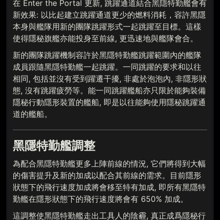
在 Enter the Portal 更新, 跳躍通道結合黑隱特勤艦會有
新效果: 以比起建立跳躍通道更少的燃料消耗，容許黑隱
本身與艦隊用新的團隊跳躍形式一起跳躍至目標。這樣
使得隱秘旗艦亦能投身至前線, 更迅速地與艦隊會合。
新的團隊跳躍機制容許於黑隱特勤艦跳躍範圍內的艦隊
成員跟隨黑隱特勤艦一起跳躍。一同跳躍的要求和以往
相同, 包括並沒有受到躍遷干擾, 非處於泡泡內, 非隱形狀
態, 沒有跳躍疲勞等。能一同跳躍艦船亦只限於能夠裝備
隱秘行動隱形裝置的艦船, 即是以往能夠使用隱秘跳躍通
道的艦船。
黑隱特勤艦調整
為配合黑隱特勤艦更多上陣前線的情況, 它們將得到大幅
的傷害提升及新的加成以配合其前線的需求。目前隱形
狀態下的飛行速度加成將會移至特有加成, 即所有黑隱特
勤艦在隱形狀態下的飛行速度將會有 650% 加成。
這調整使黑隱特勤艦走出工具人的陰霾, 真正成爲隱秘行