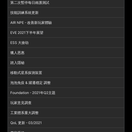
第二次暫停每日維護測試
技能訓練系統更新
AIR NPE - 改善新玩家體驗
EVE 2021下半年展望
ESS 大搶劫
獵人恩惠
踏入隱秘
移動式星系探測裝置
泡泡免疫 & 躍遷穩定 調整
Foundation - 2021年Q2主題
玩家意見調查
工業體系重大調整
QoL 更新 - 03/2021