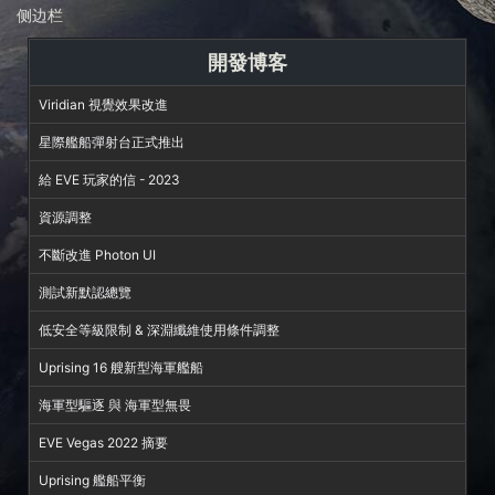
侧边栏
開發博客
Viridian 視覺效果改進
星際艦船彈射台正式推出
給 EVE 玩家的信 - 2023
資源調整
不斷改進 Photon UI
測試新默認總覽
低安全等級限制 & 深淵纖維使用條件調整
Uprising 16 艘新型海軍艦船
海軍型驅逐 與 海軍型無畏
EVE Vegas 2022 摘要
Uprising 艦船平衡