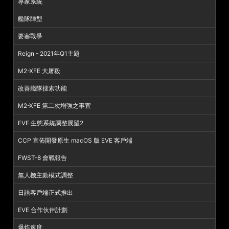
專家系統
艦隊陣型
要塞戰爭
Reign - 2021年Q1主題
M2-XFE 大屠殺
改善艦隊搜索功能
M2-XFE 第二次增強之事宜
EVE 生態系統調整展望2
CCP 宣佈開發原生 macOS 版 EVE 客戶端
FWST-8 會戰報告
無人機主動模式調整
日語客戶端正式推出
EVE 合作伙伴計劃
爆炸速度