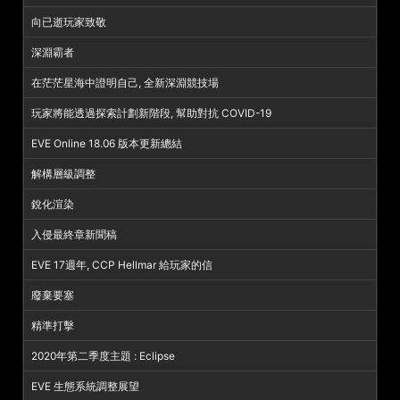
向已逝玩家致敬
深淵霸者
在茫茫星海中證明自己, 全新深淵競技場
玩家將能透過探索計劃新階段, 幫助對抗 COVID-19
EVE Online 18.06 版本更新總結
解構層級調整
銳化渲染
入侵最終章新聞稿
EVE 17週年, CCP Hellmar 給玩家的信
廢棄要塞
精準打擊
2020年第二季度主題 : Eclipse
EVE 生態系統調整展望