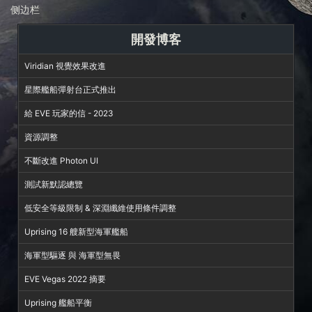
侧边栏
開發博客
Viridian 視覺效果改進
星際艦船彈射台正式推出
給 EVE 玩家的信 - 2023
資源調整
不斷改進 Photon UI
測試新默認總覽
低安全等級限制 & 深淵纖維使用條件調整
Uprising 16 艘新型海軍艦船
海軍型驅逐 與 海軍型無畏
EVE Vegas 2022 摘要
Uprising 艦船平衡