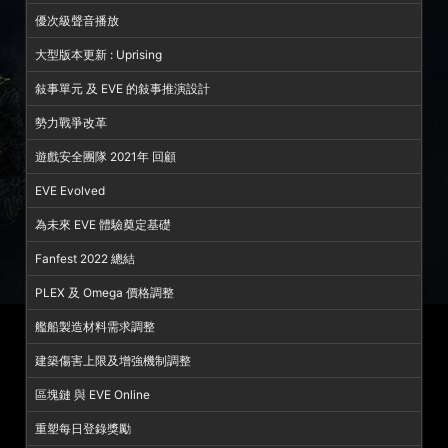
優次級聲音播放
大型版本更新 : Uprising
敍事單元 及 EVE 的敍事推演設計
勢力戰爭改革
遊戲安全團隊 2021年 回顧
EVE Evolved
為未來 EVE 體驗奠定基礎
Fanfest 2022 總結
PLEX 及 Omega 價格調整
艦船製造材料需求調整
建築傷害上限及增強機制調整
區塊鏈 與 EVE Online
重塑每日登錄獎勵