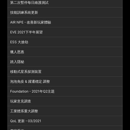
第二次暫停每日維護測試
技能訓練系統更新
AIR NPE - 改善新玩家體驗
EVE 2021下半年展望
ESS 大搶劫
獵人恩惠
踏入隱秘
移動式星系探測裝置
泡泡免疫 & 躍遷穩定 調整
Foundation - 2021年Q2主題
玩家意見調查
工業體系重大調整
QoL 更新 - 03/2021