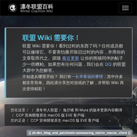
凛冬联盟百科
Winter Coalition Wiki
联盟 Wiki 需要你！
联盟 Wiki 需要你！看到过时的东西了吗？任何成员都
可以修缮它。不要害怕撕开陈旧过时的内容，并用你的
文章取而代之。跟随
最近更新
让你的熊猫同伴的帖子
少一些糟粕。如果您有任何问题，我们会在
QQ
的联盟
大群中为您解答。
不知道从哪里开始？ 我们有
一长串要做的事情
，其中许多
都非常简单。因此请分享您对游戏的了解，并帮助 Wiki 再
次变得精彩！
Home
您在这里
凛冬华人联盟
兔仔猪 和 Mura 的版本更新内容翻译
CCP 宣佈開發原生 macOS 版 EVE 客戶端
您的足迹
CCP 宣佈開發原生 macOS 版 EVE 客戶端
zh:dev_blog_and_patchnote:announcing_native_macos_client