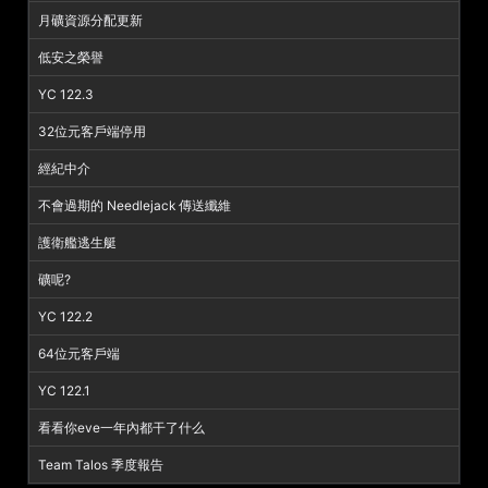
月礦資源分配更新
低安之榮譽
YC 122.3
32位元客戶端停用
經紀中介
不會過期的 Needlejack 傳送纖維
護衛艦逃生艇
礦呢?
YC 122.2
64位元客戶端
YC 122.1
看看你eve一年內都干了什么
Team Talos 季度報告