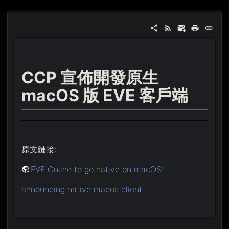
CCP 宣佈開發原生
macOS 版 EVE 客戶端
原文鏈接:
EVE Online to go native on macOS!
announcing native macos client