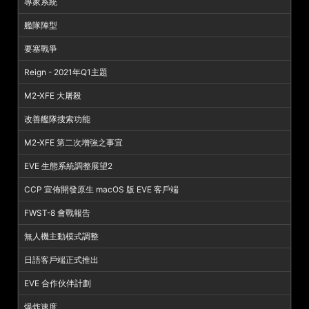
專家系統
艦隊陣型
要塞戰爭
Reign - 2021年Q1主題
M2-XFE 大屠殺
改善艦隊搜索功能
M2-XFE 第二次增強之事宜
EVE 生態系統調整展望2
CCP 宣佈開發原生 macOS 版 EVE 客戶端
FWST-8 會戰報告
無人機主動模式調整
日語客戶端正式推出
EVE 合作伙伴計劃
爆炸速度