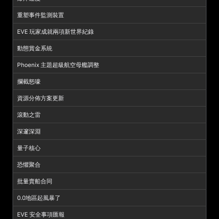
重塑事件監測裝置
EVE 玩家成就兩項新世界紀錄
動態賞金系統
Phoenix 主題超級航空母艦調整
攔截怒嚎
資源分佈方案更新
滾動之雷
深邃深淵
量子核心
恐懼聚合
批量賣船合同
0.0地區起風暴了
EVE 安全事項匯報