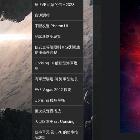
給 EVE 玩家的信 - 2023
資源調整
不斷改進 Photon UI
測試新默認總覽
低安全等級限制 & 深淵纖維
使用條件調整
Uprising 16 艘新型海軍艦
船
海軍型驅逐 與 海軍型無畏
EVE Vegas 2022 摘要
Uprising 艦船平衡
優次級聲音播放
大型版本更新 : Uprising
敍事單元 及 EVE 的敍事推
演設計