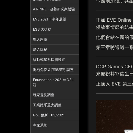
帝國則加強了其
AIR NPE - 改善新玩家體驗
正如 EVE Onli
EVE 2021下半年展望
侵故事情節的結
ESS 大搶劫
他們會站在新的
獵人恩惠
第三章將通過一
踏入隱秘
移動式星系探測裝置
CCP Games 
泡泡免疫 & 躍遷穩定 調整
來慶祝其17歲生
Foundation - 2021年Q2主
正邁入 EVE 
題
玩家意見調查
工業體系重大調整
QoL 更新 - 03/2021
專家系統