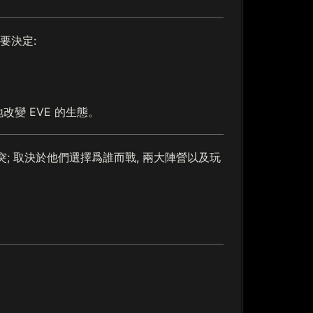
要決定:
變 EVE 的生態。
面衝突; 取決於他們選擇爲誰而戰, 兩大陣營以及玩