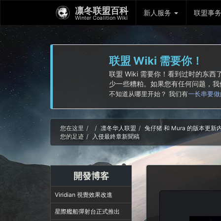
凛冬联盟百科
新人服务
联盟事
Winter Coalition Wiki
联盟 Wiki 需要你！
联盟 Wiki 需要你！看到过时的
少一些糟粕。如果您有任何问题，
不知道从哪里开始？ 我们有
一长串要做
Home
您在这里
凛冬华人联盟
兔仔猪 和 Mura 的版本更
您的足迹
入侵最終章新聞稿
開發博客
Viridian 視覺效果改進
星際艦船彈射台正式推出