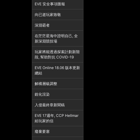
EVE 安全事項匯報
向已逝玩家致敬
深淵霸者
在茫茫星海中證明自己, 全
新深淵競技場
玩家將能透過探索計劃新階
段, 幫助對抗 COVID-19
EVE Online 18.06 版本更新
總結
解構層級調整
銳化渲染
入侵最終章新聞稿
EVE 17週年, CCP Hellmar
給玩家的信
廢棄要塞