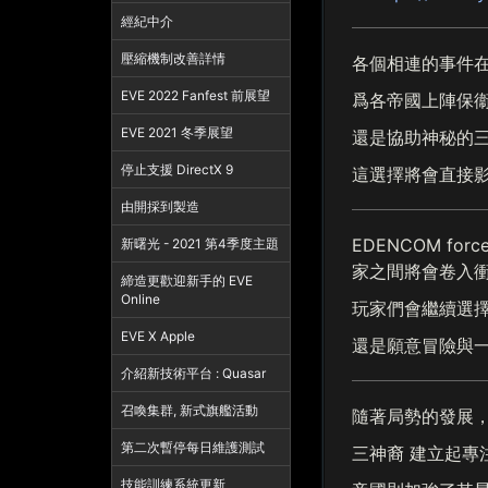
經紀中介
壓縮機制改善詳情
各個相連的事件在
EVE 2022 Fanfest 前展望
爲各帝國上陣保衞
EVE 2021 冬季展望
還是協助神秘的三
停止支援 DirectX 9
這選擇將會直接影
由開採到製造
EDENCOM f
新曙光 - 2021 第4季度主題
家之間將會卷入衝
締造更歡迎新手的 EVE
Online
玩家們會繼續選擇
EVE X Apple
還是願意冒險與
介紹新技術平台 : Quasar
召喚集群, 新式旗艦活動
隨著局勢的發展，
第二次暫停每日維護測試
三神裔 建立起專
技能訓練系統更新