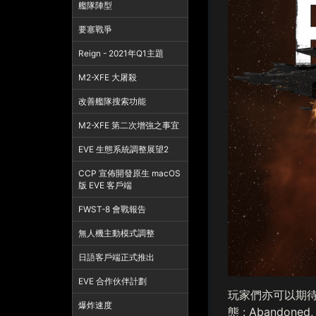
艦隊陣型
要塞戰爭
Reign - 2021年Q1主題
M2-XFE 大屠殺
改善艦隊搜索功能
M2-XFE 第二次增強之事宜
EVE 生態系統調整展望2
CCP 宣佈開發原生 macOS
版 EVE 客戶端
FWST-8 會戰報告
無人機主動模式調整
日語客戶端正式推出
EVE 合作伙伴計劃
玩家們亦可以期待在
爆炸速度
態 : Aband