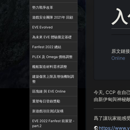
勢力戰爭改革
入
遊戲安全團隊 2021年 回顧
EVE Evolved
為未來 EVE 體驗奠定基礎
Fanfest 2022 總結
原文鏈接
PLEX 及 Omega 價格調整
Online
艦船製造材料需求調整
建築傷害上限及增強機制調
整
區塊鏈 與 EVE Online
今天, CCP 在
由新伊甸與神秘敵人激
重塑每日登錄獎勵
新遊戲項目測試架構
爲了讓玩家能感受到
EVE 2022 Fanfest 前展望 -
part.2
https://www