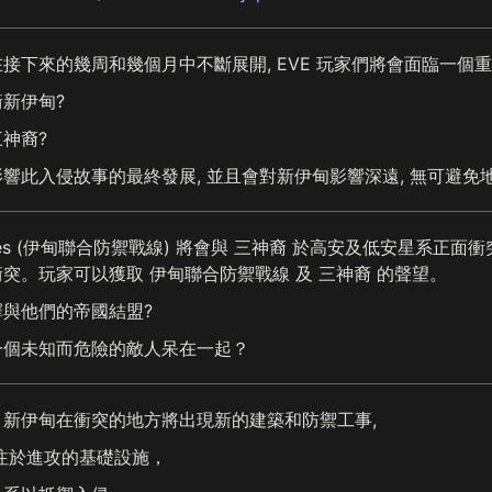
接下來的幾周和幾個月中不斷展開, EVE 玩家們將會面臨一個重
新伊甸?
神裔?
響此入侵故事的最終發展, 並且會對新伊甸影響深遠, 無可避免地改
orces (伊甸聯合防禦戰線) 將會與 三神裔 於高安及低安星系正
突。玩家可以獲取 伊甸聯合防禦戰線 及 三神裔 的聲望。
與他們的帝國結盟?
一個未知而危險的敵人呆在一起？
新伊甸在衝突的地方將出現新的建築和防禦工事,
注於進攻的基礎設施，