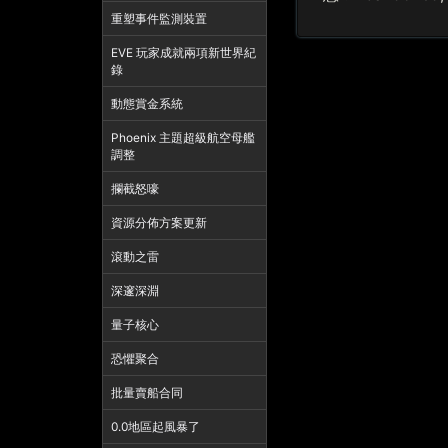
重塑事件監測裝置
EVE 玩家成就兩項新世界紀
錄
動態賞金系統
Phoenix 主題超級航空母艦
調整
攔截怒嚎
資源分佈方案更新
滾動之雷
深邃深淵
量子核心
恐懼聚合
批量賣船合同
0.0地區起風暴了