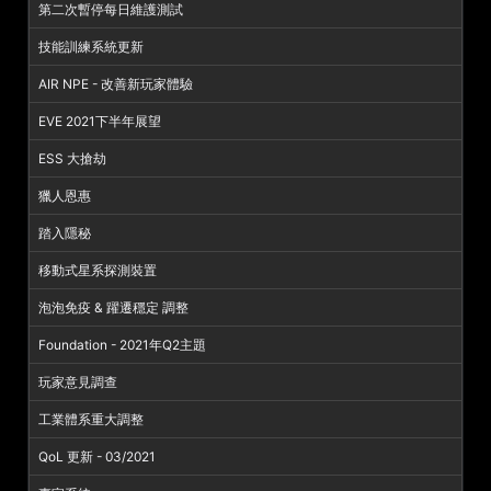
第二次暫停每日維護測試
技能訓練系統更新
AIR NPE - 改善新玩家體驗
EVE 2021下半年展望
ESS 大搶劫
獵人恩惠
踏入隱秘
移動式星系探測裝置
泡泡免疫 & 躍遷穩定 調整
Foundation - 2021年Q2主題
玩家意見調查
工業體系重大調整
QoL 更新 - 03/2021