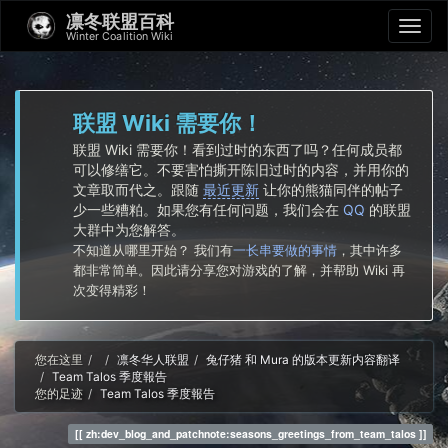
凛冬联盟百科
Winter Coalition Wiki
联盟 Wiki 需要你！
联盟 Wiki 需要你！看到过时的东西了吗？任何成员都
可以修缮它。不要害怕撕开陈旧过时的内容，并用你的
文章取而代之。跟随
最近更新
让你的熊猫同伴的帖子
少一些糟粕。如果您有任何问题，我们会在
QQ
的联盟
大群中为您解答。
不知道从哪里开始？ 我们有
一长串要做的事情
，其中许多
都非常简单。因此请分享您对游戏的了解，并帮助 Wiki 再
次变得精彩！
Home
您在这里
凛冬华人联盟
兔仔猪 和 Mura 的版本更新内容翻译
Team Talos 季度報告
您的足迹
Team Talos 季度報告
zh:dev_blog_and_patchnote:seasons_greetings_from_team_talos