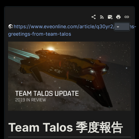
https://www.eveonline.com/article/q30yr2/seasons-
greetings-from-team-talos
Team Talos 季度報告