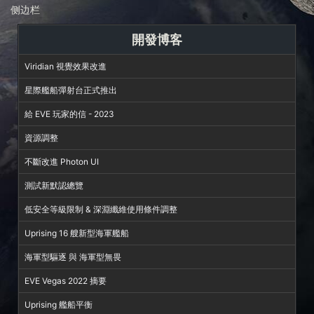
侧边栏
開發博客
Viridian 視覺效果改進
星際艦船彈射台正式推出
給 EVE 玩家的信 - 2023
資源調整
不斷改進 Photon UI
測試新默認總覽
低安全等級限制 & 深淵纖維使用條件調整
Uprising 16 艘新型海軍艦船
海軍型驅逐 與 海軍型無畏
EVE Vegas 2022 摘要
Uprising 艦船平衡