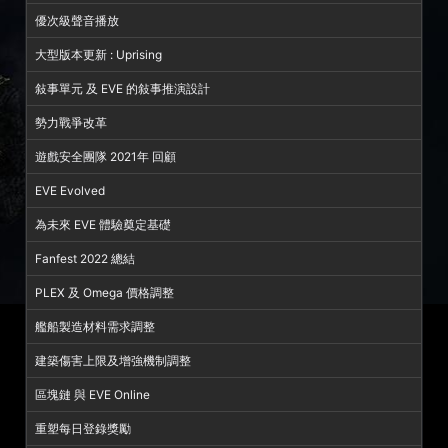
優次級聲音播放
大型版本更新 : Uprising
敍事單元 及 EVE 的敍事推演設計
勢力戰爭改革
遊戲安全團隊 2021年 回顧
EVE Evolved
為未來 EVE 體驗奠定基礎
Fanfest 2022 總結
PLEX 及 Omega 價格調整
艦船製造材料需求調整
建築傷害上限及增強機制調整
區塊鏈 與 EVE Online
重塑每日登錄獎勵