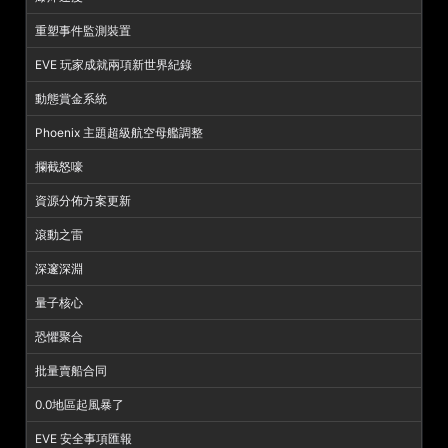
重塑事件監測裝置
EVE 玩家成就兩項新世界紀錄
動態賞金系統
Phoenix 主題超級航空母艦調整
攔截怒嚎
資源分佈方案更新
滾動之雷
深邃深淵
量子核心
恐懼聚合
批量賣船合同
0.0地區起風暴了
EVE 安全事項匯報