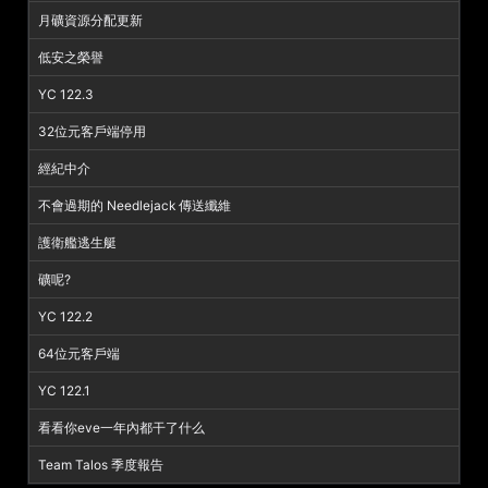
月礦資源分配更新
低安之榮譽
YC 122.3
32位元客戶端停用
經紀中介
不會過期的 Needlejack 傳送纖維
護衛艦逃生艇
礦呢?
YC 122.2
64位元客戶端
YC 122.1
看看你eve一年內都干了什么
Team Talos 季度報告