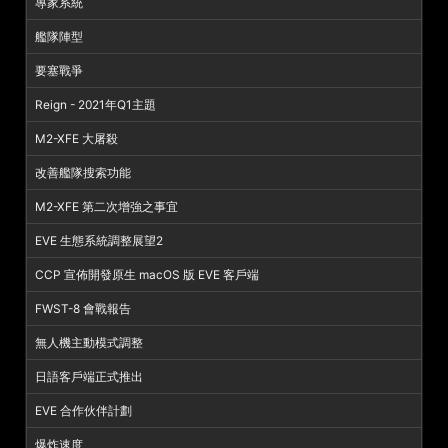
專家系統
艦隊陣型
要塞戰爭
Reign - 2021年Q1主題
M2-XFE 大屠殺
改善艦隊搜索功能
M2-XFE 第二次增強之事宜
EVE 生態系統調整展望2
CCP 宣佈開發原生 macOS 版 EVE 客戶端
FWST-8 會戰報告
無人機主動模式調整
日語客戶端正式推出
EVE 合作伙伴計劃
爆炸速度