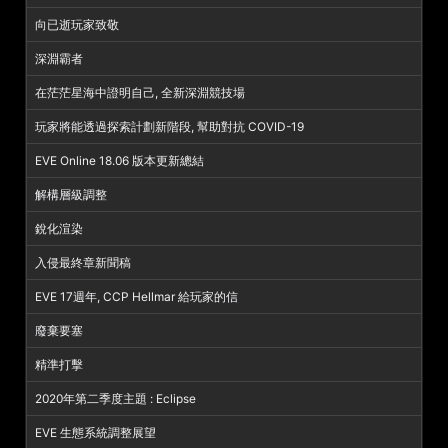
向已逝玩家致敬
深淵霸者
在茫茫星海中證明自己, 全新深淵競技場
玩家將能透過探索計劃新階段, 幫助對抗 COVID-19
EVE Online 18.06 版本更新總結
解構層級調整
銳化渲染
入侵最終章新聞稿
EVE 17週年, CCP Hellmar 給玩家的信
廢棄要塞
精準打擊
2020年第二季度主題 : Eclipse
EVE 生態系統調整展望