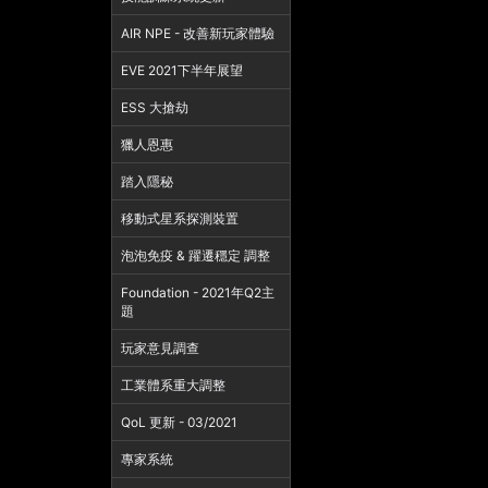
AIR NPE - 改善新玩家體驗
EVE 2021下半年展望
ESS 大搶劫
獵人恩惠
踏入隱秘
移動式星系探測裝置
泡泡免疫 & 躍遷穩定 調整
Foundation - 2021年Q2主
題
玩家意見調查
工業體系重大調整
QoL 更新 - 03/2021
專家系統