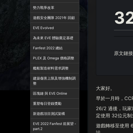
勢力戰爭改革
3
遊戲安全團隊 2021年 回顧
EVE Evolved
為未來 EVE 體驗奠定基礎
Fanfest 2022 總結
原文鏈接
PLEX 及 Omega 價格調整
艦船製造材料需求調整
建築傷害上限及增強機制調
整
大家好。
區塊鏈 與 EVE Online
早於一月時，CCP
重塑每日登錄獎勵
26/2 過後，
新遊戲項目測試架構
定使用 32位元
EVE 2022 Fanfest 前展望 -
遊戲轉移至使用 
part.2
設。