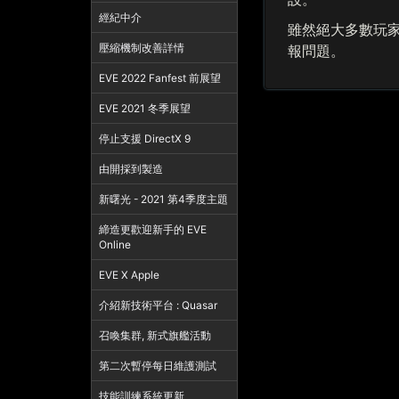
經紀中介
雖然絕大多數玩家
壓縮機制改善詳情
報問題。
EVE 2022 Fanfest 前展望
EVE 2021 冬季展望
停止支援 DirectX 9
由開採到製造
新曙光 - 2021 第4季度主題
締造更歡迎新手的 EVE
Online
EVE X Apple
介紹新技術平台 : Quasar
召喚集群, 新式旗艦活動
第二次暫停每日維護測試
技能訓練系統更新