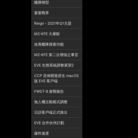
艦隊陣型
要塞戰爭
Reign - 2021年Q1主題
M2-XFE 大屠殺
改善艦隊搜索功能
M2-XFE 第二次增強之事宜
EVE 生態系統調整展望2
CCP 宣佈開發原生 macOS
版 EVE 客戶端
FWST-8 會戰報告
無人機主動模式調整
日語客戶端正式推出
EVE 合作伙伴計劃
爆炸速度