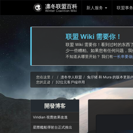
凛冬联盟百科
新人服务
联盟事
Winter Coalition Wiki
联盟 Wiki 需要你！
联盟 Wiki 需要你！看到过时的
少一些糟粕。如果您有任何问题，
不知道从哪里开始？ 我们有
一长串要做
Home
您在这里
凛冬华人联盟
兔仔猪 和 Mura 的版本更
您的足迹
32位元客戶端停用
開發博客
Viridian 視覺效果改進
星際艦船彈射台正式推出