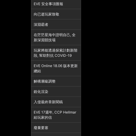
EVE 安全事項匯報
向已逝玩家致敬
深淵霸者
在茫茫星海中證明自己, 全
新深淵競技場
玩家將能透過探索計劃新階
段, 幫助對抗 COVID-19
EVE Online 18.06 版本更新
總結
解構層級調整
銳化渲染
入侵最終章新聞稿
EVE 17週年, CCP Hellmar
給玩家的信
廢棄要塞