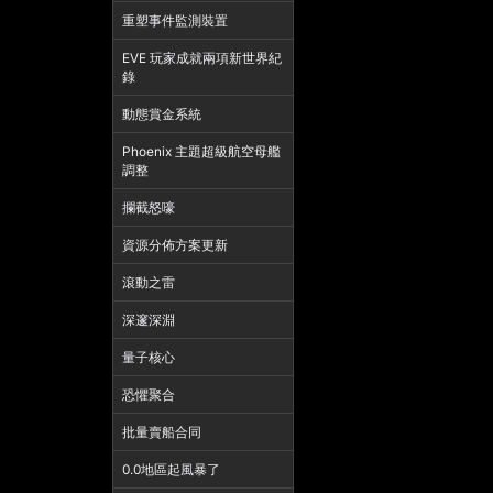
重塑事件監測裝置
EVE 玩家成就兩項新世界紀
錄
動態賞金系統
Phoenix 主題超級航空母艦
調整
攔截怒嚎
資源分佈方案更新
滾動之雷
深邃深淵
量子核心
恐懼聚合
批量賣船合同
0.0地區起風暴了