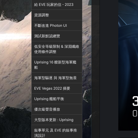
給 EVE 玩家的信 - 2023
資源調整
不斷改進 Photon UI
測試新默認總覽
低安全等級限制 & 深淵纖維
使用條件調整
Uprising 16 艘新型海軍艦
船
海軍型驅逐 與 海軍型無畏
EVE Vegas 2022 摘要
Uprising 艦船平衡
優次級聲音播放
大型版本更新 : Uprising
敍事單元 及 EVE 的敍事推
演設計