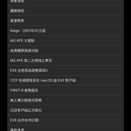
專家系統
艦隊陣型
要塞戰爭
Reign - 2021年Q1主題
M2-XFE 大屠殺
改善艦隊搜索功能
M2-XFE 第二次增強之事宜
EVE 生態系統調整展望2
CCP 宣佈開發原生 macOS 版 EVE 客戶端
FWST-8 會戰報告
無人機主動模式調整
日語客戶端正式推出
EVE 合作伙伴計劃
爆炸速度