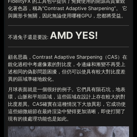
FidelityFX 的工具包中提供了免費使用的開源高質量銳
化著色器，稱為“Contrast Adaptive Sharpening”。 它
與圖形卡無關，因此無論使用哪種GPU，您都將受益。
AMD YES!
不過兔子還是要說:
顧名思義，Contrast Adaptive Sharpening（CAS）在
銳化過程中考慮像素的對比度，令邊緣和漸變不再受上
述相同的偽影問題困擾，但仍可以使具有較大對比度差
異的區域準確地銳化。
月球表面就是一個很好的例子。它們具有隕石坑，地表
環，山脈和平坦區域，這些區域在設計上存在較大的對
比度差異。CAS確實在這種情況下大放異彩，它成功使
這些細微細節在最終渲染中變得更加清晰，即使打開了
現有的後處理功能也是如此。