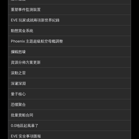
重塑事件監測裝置
EVE 玩家成就兩項新世界紀錄
動態賞金系統
Phoenix 主題超級航空母艦調整
攔截怒嚎
資源分佈方案更新
滾動之雷
深邃深淵
量子核心
恐懼聚合
批量賣船合同
0.0地區起風暴了
EVE 安全事項匯報