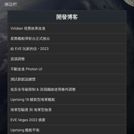
侧边栏
開發博客
Viridian 視覺效果改進
星際艦船彈射台正式推出
給 EVE 玩家的信 - 2023
資源調整
不斷改進 Photon UI
測試新默認總覽
低安全等級限制 & 深淵纖維使用條件調整
Uprising 16 艘新型海軍艦船
海軍型驅逐 與 海軍型無畏
EVE Vegas 2022 摘要
Uprising 艦船平衡