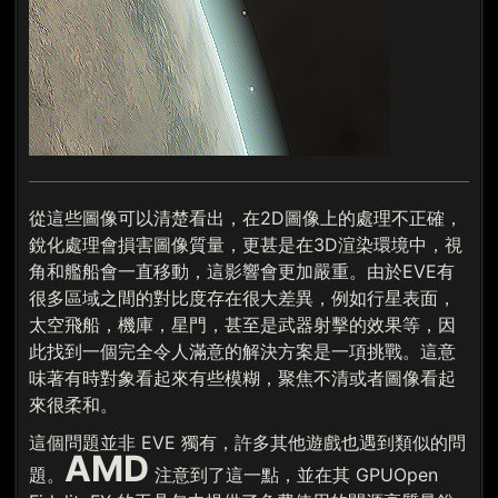
從這些圖像可以清楚看出，在2D圖像上的處理不正確，
銳化處理會損害圖像質量，更甚是在3D渲染環境中，視
角和艦船會一直移動，這影響會更加嚴重。由於EVE有
很多區域之間的對比度存在很大差異，例如行星表面，
太空飛船，機庫，星門，甚至是武器射擊的效果等，因
此找到一個完全令人滿意的解決方案是一項挑戰。這意
味著有時對象看起來有些模糊，聚焦不清或者圖像看起
來很柔和。
這個問題並非 EVE 獨有，許多其他遊戲也遇到類似的問
AMD
題。
注意到了這一點，並在其 GPUOpen