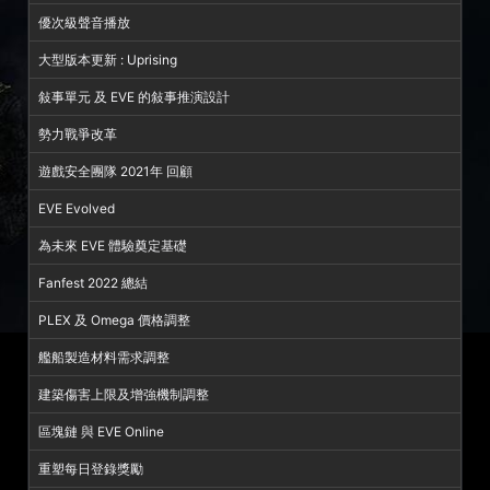
優次級聲音播放
大型版本更新 : Uprising
敍事單元 及 EVE 的敍事推演設計
勢力戰爭改革
遊戲安全團隊 2021年 回顧
EVE Evolved
為未來 EVE 體驗奠定基礎
Fanfest 2022 總結
PLEX 及 Omega 價格調整
艦船製造材料需求調整
建築傷害上限及增強機制調整
區塊鏈 與 EVE Online
重塑每日登錄獎勵