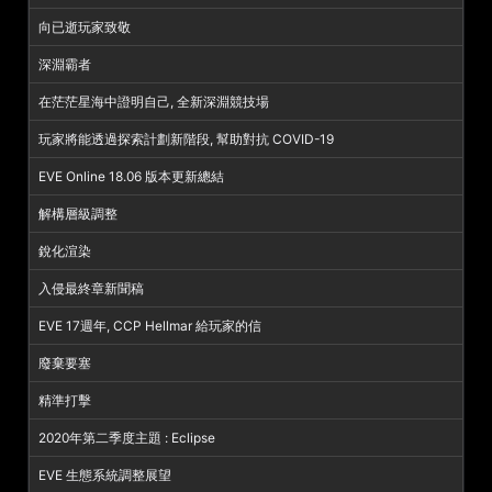
向已逝玩家致敬
深淵霸者
在茫茫星海中證明自己, 全新深淵競技場
玩家將能透過探索計劃新階段, 幫助對抗 COVID-19
EVE Online 18.06 版本更新總結
解構層級調整
銳化渲染
入侵最終章新聞稿
EVE 17週年, CCP Hellmar 給玩家的信
廢棄要塞
精準打擊
2020年第二季度主題 : Eclipse
EVE 生態系統調整展望