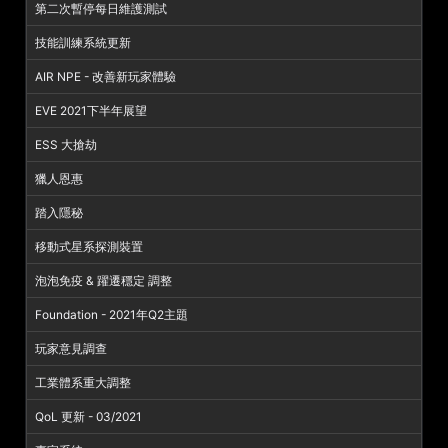
第二次暫停每日維護測試
技能訓練系統更新
AIR NPE - 改善新玩家體驗
EVE 2021下半年展望
ESS 大搶劫
獵人恩惠
踏入隱秘
移動式星系探測裝置
泡泡免疫 & 躍遷穩定 調整
Foundation - 2021年Q2主題
玩家意見調查
工業體系重大調整
QoL 更新 - 03/2021