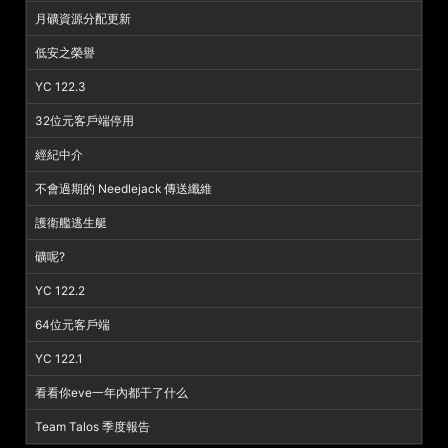
月礦資源分配更新
低安之榮譽
YC 122.3
32位元客戶端停用
經紀中介
不會過期的 Needlejack 傳送纖維
護衛艦逃生艇
礦呢?
YC 122.2
64位元客戶端
YC 122.1
看看你eve一年內都干了什么
Team Talos 季度報告