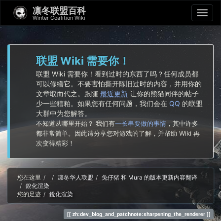
凛冬联盟百科
Winter Coalition Wiki
联盟 Wiki 需要你！
联盟 Wiki 需要你！看到过时的东西了吗？任何成员都
可以修缮它。不要害怕撕开陈旧过时的内容，并用你的
文章取而代之。跟随
最近更新
让你的熊猫同伴的帖子
少一些糟粕。如果您有任何问题，我们会在
QQ
的联盟
大群中为您解答。
不知道从哪里开始？ 我们有
一长串要做的事情
，其中许多
都非常简单。因此请分享您对游戏的了解，并帮助 Wiki 再
次变得精彩！
Home
您在这里
凛冬华人联盟
兔仔猪 和 Mura 的版本更新内容翻译
銳化渲染
您的足迹
銳化渲染
zh:dev_blog_and_patchnote:sharpening_the_renderer