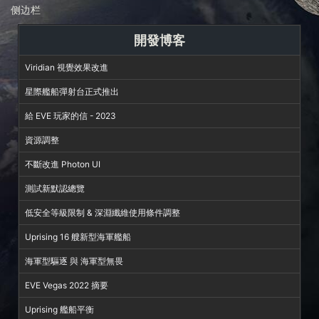
侧边栏
開發博客
Viridian 視覺效果改進
星際艦船彈射台正式推出
給 EVE 玩家的信 - 2023
資源調整
不斷改進 Photon UI
測試新默認總覽
低安全等級限制 & 深淵纖維使用條件調整
Uprising 16 艘新型海軍艦船
海軍型驅逐 與 海軍型無畏
EVE Vegas 2022 摘要
Uprising 艦船平衡