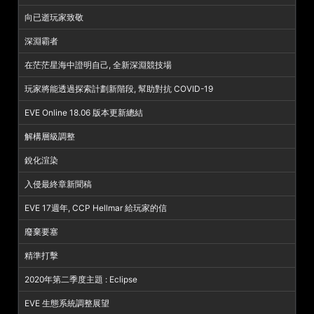
向已逝玩家致敬
深淵霸者
在茫茫星海中證明自己, 全新深淵競技場
玩家將能透過探索計劃新階段, 幫助對抗 COVID-19
EVE Online 18.06 版本更新總結
解構層級調整
銳化渲染
入侵最終章新聞稿
EVE 17週年, CCP Hellmar 給玩家的信
廢棄要塞
精準打擊
2020年第二季度主題 : Eclipse
EVE 生態系統調整展望