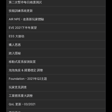
第二次暫停每日維護測試
技能訓練系統更新
AIR NPE - 改善新玩家體驗
EVE 2021下半年展望
ESS 大搶劫
獵人恩惠
踏入隱秘
移動式星系探測裝置
泡泡免疫 & 躍遷穩定 調整
Foundation - 2021年Q2主題
玩家意見調查
工業體系重大調整
QoL 更新 - 03/2021