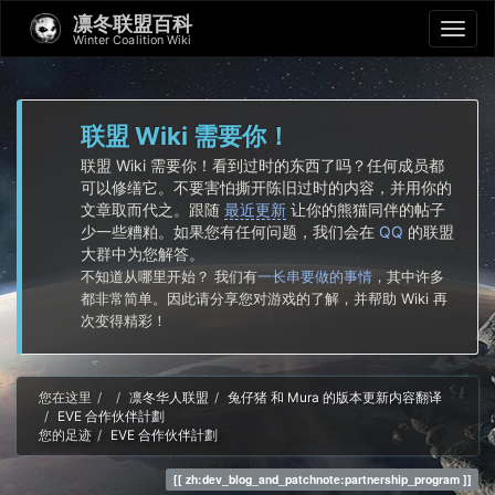
凛冬联盟百科
Winter Coalition Wiki
联盟 Wiki 需要你！
联盟 Wiki 需要你！看到过时的东西了吗？任何成员都
可以修缮它。不要害怕撕开陈旧过时的内容，并用你的
文章取而代之。跟随
最近更新
让你的熊猫同伴的帖子
少一些糟粕。如果您有任何问题，我们会在
QQ
的联盟
大群中为您解答。
不知道从哪里开始？ 我们有
一长串要做的事情
，其中许多
都非常简单。因此请分享您对游戏的了解，并帮助 Wiki 再
次变得精彩！
Home
您在这里
凛冬华人联盟
兔仔猪 和 Mura 的版本更新内容翻译
EVE 合作伙伴計劃
您的足迹
EVE 合作伙伴計劃
zh:dev_blog_and_patchnote:partnership_program