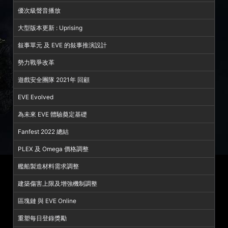
優次級聲音播放
大型版本更新 : Uprising
敍事單元 及 EVE 的敍事推演設計
勢力戰爭改革
遊戲安全團隊 2021年 回顧
EVE Evolved
為未來 EVE 體驗奠定基礎
Fanfest 2022 總結
PLEX 及 Omega 價格調整
艦船製造材料需求調整
建築傷害上限及增強機制調整
區塊鏈 與 EVE Online
重塑每日登錄獎勵