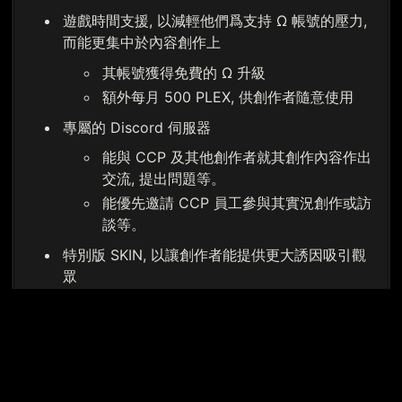
遊戲時間支援, 以減輕他們爲支持 Ω 帳號的壓力,
而能更集中於內容創作上
其帳號獲得免費的 Ω 升級
額外每月 500 PLEX, 供創作者隨意使用
專屬的 Discord 伺服器
能與 CCP 及其他創作者就其創作內容作出
交流, 提出問題等。
能優先邀請 CCP 員工參與其實況創作或訪
談等。
特別版 SKIN, 以讓創作者能提供更大誘因吸引觀
眾
每月提供一堆 SKIN 供創作者向玩家們以符
合其媒介的形式送出。
SKIN 內容每月更新, 讓觀眾們保持新鮮感
宣傳機會