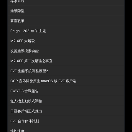
專家系統
艦隊陣型
要塞戰爭
Reign - 2021年Q1主題
M2-XFE 大屠殺
改善艦隊搜索功能
M2-XFE 第二次增強之事宜
EVE 生態系統調整展望2
CCP 宣佈開發原生 macOS 版 EVE 客戶端
FWST-8 會戰報告
無人機主動模式調整
日語客戶端正式推出
EVE 合作伙伴計劃
爆炸速度