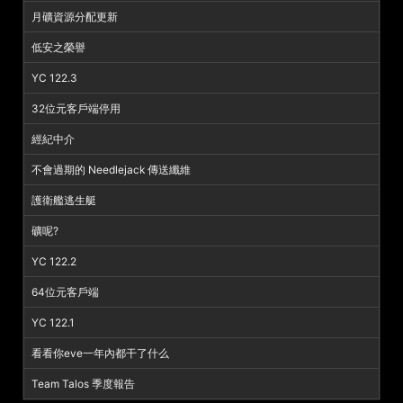
月礦資源分配更新
低安之榮譽
YC 122.3
32位元客戶端停用
經紀中介
不會過期的 Needlejack 傳送纖維
護衛艦逃生艇
礦呢?
YC 122.2
64位元客戶端
YC 122.1
看看你eve一年內都干了什么
Team Talos 季度報告