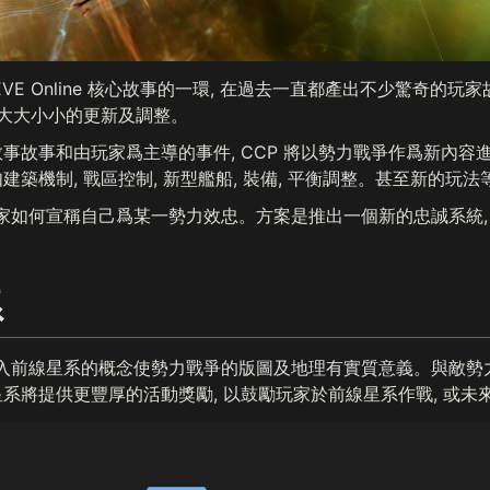
VE Online 核心故事的一環, 在過去一直都產出不少驚奇的玩家
種大大小小的更新及調整。
事故事和由玩家爲主導的事件, CCP 將以勢力戰爭作爲新內容進
築機制, 戰區控制, 新型艦船, 裝備, 平衡調整。甚至新的玩法
玩家如何宣稱自己爲某一勢力效忠。方案是推出一個新的忠誠系統
系
引入前線星系的概念使勢力戰爭的版圖及地理有實質意義。與敵勢
系將提供更豐厚的活動獎勵, 以鼓勵玩家於前線星系作戰, 或