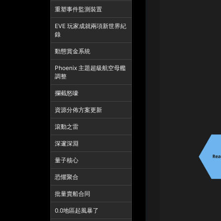
重塑事件監測裝置
EVE 玩家成就兩項新世界紀
錄
動態賞金系統
Phoenix 主題超級航空母艦
調整
攔截怒嚎
資源分佈方案更新
滾動之雷
深邃深淵
量子核心
恐懼聚合
批量賣船合同
0.0地區起風暴了