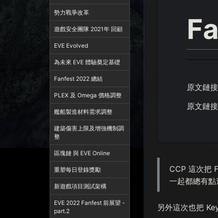
勢力戰爭改革
F
遊戲安全團隊 2021年 回顧
EVE Evolved
為未來 EVE 體驗奠定基礎
Fanfest 2022 總結
原文鏈接
PLEX 及 Omega 價格調整
原文鏈接
艦船製造材料需求調整
建築傷害上限及增強機制調
整
區塊鏈 與 EVE Online
CCP 這次把 
重塑每日登錄獎勵
一起都總有點
新遊戲項目測試架構
EVE 2022 Fanfest 前展望 -
另外這次也把 Key
part.2