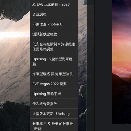
給 EVE 玩家的信 - 2023
資源調整
不斷改進 Photon UI
測試新默認總覽
低安全等級限制 & 深淵纖維
使用條件調整
Uprising 16 艘新型海軍艦
船
海軍型驅逐 與 海軍型無畏
EVE Vegas 2022 摘要
Uprising 艦船平衡
優次級聲音播放
大型版本更新 : Uprising
敍事單元 及 EVE 的敍事推
演設計