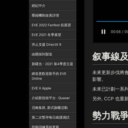
經紀中介
壓縮機制改善詳情
EVE 2022 Fanfest 前展望
EVE 2021 冬季展望
停止支援 DirectX 9
叙事線
由開採到製造
新曙光 - 2021 第4季度主題
未來更新步伐將會
締造更歡迎新手的 EVE
Online
影響。
EVE X Apple
未來已計劃一系列
介紹新技術平台 : Quasar
另外, CCP 也
召喚集群, 新式旗艦活動
勢力戰
第二次暫停每日維護測試
技能訓練系統更新