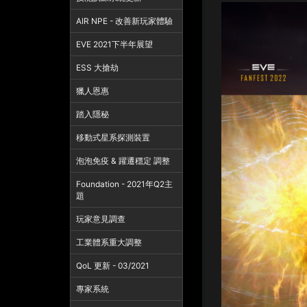
AIR NPE - 改善新玩家體驗
EVE 2021下半年展望
ESS 大搶劫
獵人恩惠
踏入隱秘
移動式星系探測裝置
泡泡免疫 & 躍遷穩定 調整
Foundation - 2021年Q2主
題
玩家意見調查
工業體系重大調整
QoL 更新 - 03/2021
專家系統