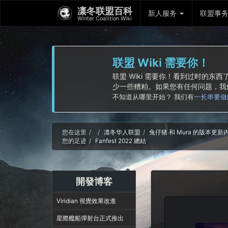
凛冬联盟百科
新人服务
联盟事
Winter Coalition Wiki
联盟 Wiki 需要你！
联盟 Wiki 需要你！看到过时的
少一些糟粕。如果您有任何问题，
不知道从哪里开始？ 我们有
一长串要做
Home
您在这里
凛冬华人联盟
兔仔猪 和 Mura 的版本更
您的足迹
Fanfest 2022 總結
開發博客
Viridian 視覺效果改進
星際艦船彈射台正式推出