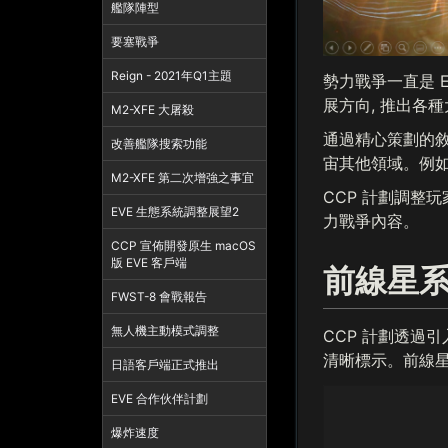
艦隊陣型
要塞戰爭
Reign - 2021年Q1主題
勢力戰爭一直是 E
展方向, 推出各
M2-XFE 大屠殺
通過精心策劃的敘
改善艦隊搜索功能
宙其他領域。例如建
M2-XFE 第二次增強之事宜
CCP 計劃調整
EVE 生態系統調整展望2
力戰爭內容。
CCP 宣佈開發原生 macOS
版 EVE 客戶端
前線星
FWST-8 會戰報告
無人機主動模式調整
CCP 計劃透過
清晰標示。前線星
日語客戶端正式推出
EVE 合作伙伴計劃
爆炸速度