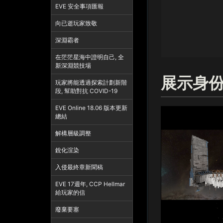
EVE 安全事項匯報
向已逝玩家致敬
深淵霸者
在茫茫星海中證明自己, 全
新深淵競技場
展示身
玩家將能透過探索計劃新階
段, 幫助對抗 COVID-19
EVE Online 18.06 版本更新
總結
解構層級調整
銳化渲染
入侵最終章新聞稿
EVE 17週年, CCP Hellmar
給玩家的信
廢棄要塞