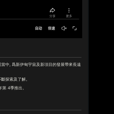
展當中, 爲新伊甸宇宙及新項目的發展帶來長遠
不斷探索及了解。
年第 4季推出。