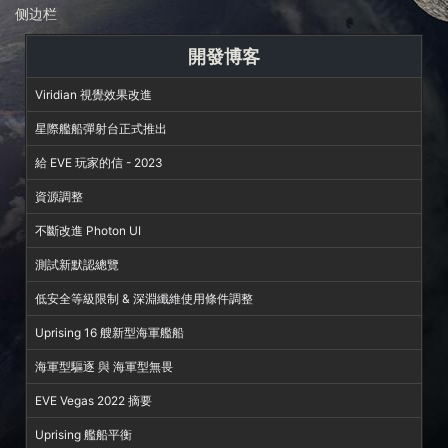
侧边栏
開發博客
Viridian 視覺效果改進
星際艦船彈射台正式推出
給 EVE 玩家的信 - 2023
資源調整
不斷改進 Photon UI
測試新默認總覽
低安全等級限制 & 深淵纖維使用條件調整
Uprising 16 艘新型海軍艦船
海軍型驅逐 與 海軍型無畏
EVE Vegas 2022 摘要
Uprising 艦船平衡