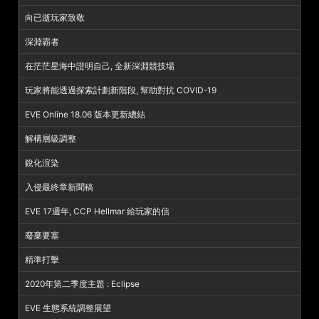
向已逝玩家致敬
深淵霸者
在茫茫星海中證明自己, 全新深淵競技場
玩家將能透過探索計劃新階段, 幫助對抗 COVID-19
EVE Online 18.06 版本更新總結
解構層級調整
銳化渲染
入侵最終章新聞稿
EVE 17週年, CCP Hellmar 給玩家的信
廢棄要塞
精準打擊
2020年第二季度主題 : Eclipse
EVE 生態系統調整展望