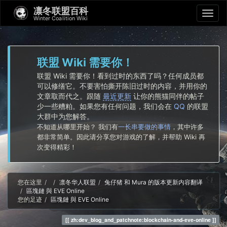
凛冬联盟百科
Winter Coalition Wiki
联盟 Wiki 需要你！
联盟 Wiki 需要你！看到过时的东西了吗？任何成员都
可以修缮它。不要害怕撕开陈旧过时的内容，并用你的
文章取而代之。跟随
最近更新
让你的熊猫同伴的帖子
少一些糟粕。如果您有任何问题，我们会在
QQ
的联盟
大群中为您解答。
不知道从哪里开始？ 我们有
一长串要做的事情
，其中许多
都非常简单。因此请分享您对游戏的了解，并帮助 Wiki 再
次变得精彩！
Home
您在这里
凛冬华人联盟
兔仔猪 和 Mura 的版本更新内容翻译
區塊鏈 與 EVE Online
您的足迹
區塊鏈 與 EVE Online
zh:dev_blog_and_patchnote:blockchain-and-eve-online