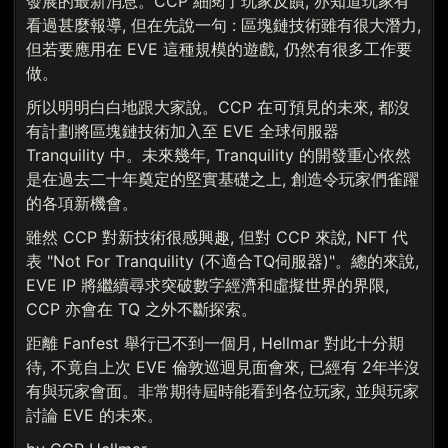
發展的最新消息。CCP 細閱了玩家反饋, 亦知道玩家有
看過甚麼報導, 但在先說一句 : 區塊鏈技術雖有很大潛力,
但若要應用在 EVE 這種規模的遊戲, 仍然有很多工作要
做。
所以明明白白地跟大家說。CCP 在可預見的未來, 都沒
有計劃將區塊鏈技術加入至 EVE 全球伺服器
Tranquility 中。未來幾年, Tranquility 的開發重心依然
是在過去二十年奠定的堅實基礎之上, 創造令玩家們雀躍
的各項新機會。
雖然 CCP 對新技術很感興趣, 但對 CCP 來說, NFT 代
表 "Not For Tranquility (不適合TQ伺服器)"。總的來說,
EVE IP 將繼續尋求突破數字經濟和虛擬世界的界限,
CCP 亦會在 TQ 之外不斷探索。
距離 Fanfest 舉行已不到一個月, Hellmar 對此十分期
待, 不竟自上次 EVE 倫敦巡迴見面會來, 已經有 2年半沒
有與玩家會面。非常期待屆時能看到各位玩家, 並與玩家
討論 EVE 的未來。