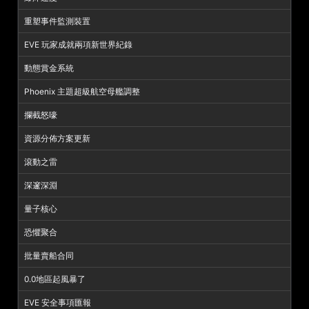
重塑事件監測裝置
EVE 玩家成就兩項新世界紀錄
動態賞金系統
Phoenix 主題超級航空母艦調整
攔截怒嚎
資源分佈方案更新
滾動之雷
深邃深淵
量子核心
恐懼聚合
批量賣船合同
0.0地區起風暴了
EVE 安全事項匯報