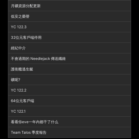
月礦資源分配更新
低安之榮譽
YC 122.3
32位元客戶端停用
經紀中介
不會過期的 Needlejack 傳送纖維
護衛艦逃生艇
礦呢?
YC 122.2
64位元客戶端
YC 122.1
看看你eve一年內都干了什么
Team Talos 季度報告