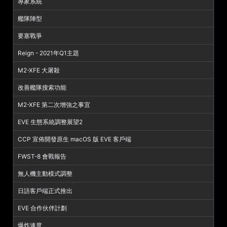
專家系統
艦隊陣型
要塞戰爭
Reign - 2021年Q1主題
M2-XFE 大屠殺
改善艦隊搜索功能
M2-XFE 第二次增強之事宜
EVE 生態系統調整展望2
CCP 宣佈開發原生 macOS 版 EVE 客戶端
FWST-8 會戰報告
無人機主動模式調整
日語客戶端正式推出
EVE 合作伙伴計劃
爆炸速度