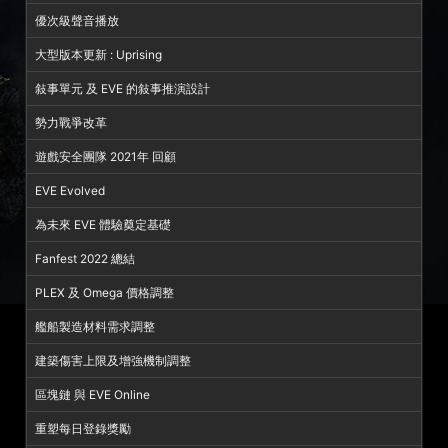
優次級聲音播放
大型版本更新 : Uprising
敍事單元 及 EVE 的敍事推演設計
勢力戰爭改革
遊戲安全團隊 2021年 回顧
EVE Evolved
為未來 EVE 體驗奠定基礎
Fanfest 2022 總結
PLEX 及 Omega 價格調整
艦船製造材料需求調整
建築傷害上限及增強機制調整
區塊鏈 與 EVE Online
重塑每日登錄獎勵