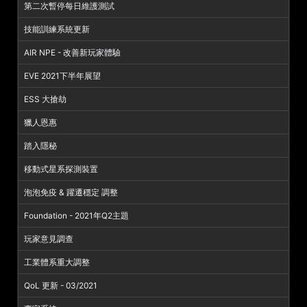
第二次暫停每日維護測試
技能訓練系統更新
AIR NPE - 改善新玩家體驗
EVE 2021下半年展望
ESS 大搶劫
獵人恩惠
踏入隱秘
移動式星系探測裝置
泡泡免疫 & 躍遷穩定 調整
Foundation - 2021年Q2主題
玩家意見調查
工業體系重大調整
QoL 更新 - 03/2021