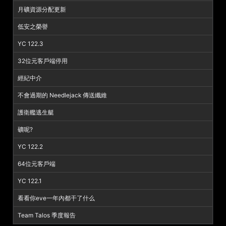
月礦資源分配更新
低安之榮譽
YC 122.3
32位元客戶端停用
經紀中介
不會過期的 Needlejack 傳送纖維
護衛艦逃生艇
礦呢?
YC 122.2
64位元客戶端
YC 122.1
看看你eve一年內都干了什么
Team Talos 季度報告