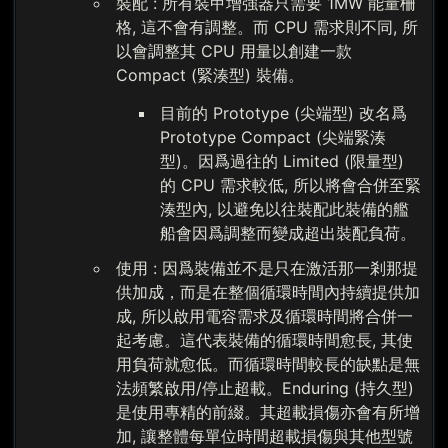
裝配 : 所有裝甲增強器只需要 1MW 能量柵
格, 這不會有調整。而 CPU 需求則不同, 所
以會調整其 CPU 用量以創建一款
Compact (緊湊型) 裝備。
目前的 Prototype (尖端型) 改名爲
Prototype Compact (尖端緊湊
型)。因爲過往的 Limited (限量型)
的 CPU 需求較低, 所以將會合併至緊
湊型內, 以避免以往裝配此裝備的艦
船會因爲調整而變成超出裝配負荷。
使用 : 因爲裝備並不是只在激活那一剎那提
供加成，而是在整個循環時間內持續提供加
成, 所以啟用電容需求及循環時間將合併一
起考慮。這代表裝備的循環時間愈長, 其使
用負荷就愈低。而循環時間較長的缺點是無
法頻繁啟用/停止超載。Enduring (持久型)
是使用專精的前綴。其超載損傷亦會有所增
加, 讓整體每單位時間超載損傷與其他型號