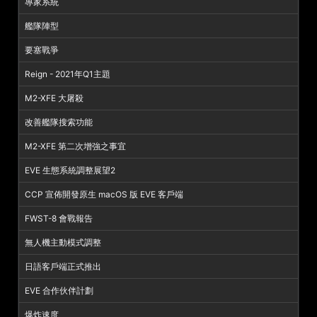
專家系統
艦隊陣型
要塞戰爭
Reign - 2021年Q1主題
M2-XFE 大屠殺
改善艦隊搜索功能
M2-XFE 第二次增強之事宜
EVE 生態系統調整展望2
CCP 宣佈開發原生 macOS 版 EVE 客戶端
FWST-8 會戰報告
無人機主動模式調整
日語客戶端正式推出
EVE 合作伙伴計劃
爆炸速度