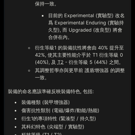
保持一致。
目前的 Experimental (實驗型) 改名
爲 Experimental Enduring (實驗持
久型), 而 Upgraded (改良型) 將會
合併在內。
衍生等級1 的裝備抗性將會由 40% 提升至
42%, 使其主要性能介乎於 T1 衍生等級 0
(40%), 及
T2
- 衍生等級 5 (44%) 之間。
其調整哲學亦與更早前 護盾增強器 的調整
一致。
裝備的命名應該準確反映裝備特色, 包括:
裝備種類 (裝甲增強器)
傷害抗性類別 (電磁/爆炸/動能/熱能)
衍生1的專項特性 (緊湊型 / 持久型)
其科幻特色 (尖端型 / 實驗型)
科技等級 (T1 /
T2
)