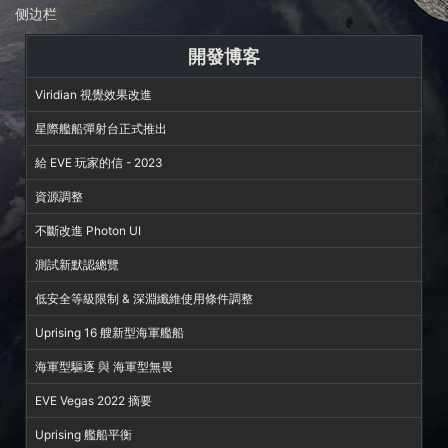
侧边栏
開發博客
Viridian 視覺效果改進
星際艦船彈射台正式推出
給 EVE 玩家的信 - 2023
資源調整
不斷改進 Photon UI
測試新默認總覽
低安全等級限制 & 深淵纖維使用條件調整
Uprising 16 艘新型海軍艦船
海軍型驅逐 與 海軍型無畏
EVE Vegas 2022 摘要
Uprising 艦船平衡