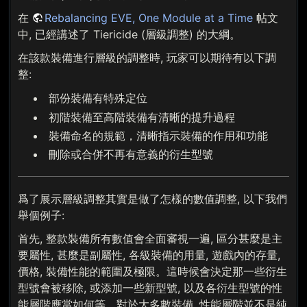
在
Rebalancing EVE, One Module at a Time
帖文
中, 已經講述了 Tiericide (層級調整) 的大綱。
在該款裝備進行層級的調整時, 玩家可以期待有以下調
整:
部份裝備有特殊定位
初階裝備至高階裝備有清晰的提升過程
裝備命名的規範，清晰指示裝備的作用和功能
刪除或合併不再有意義的衍生型號
爲了展示層級調整其實是做了怎樣的數值調整, 以下我們
舉個例子:
首先, 整款裝備所有數值會全面審視一遍, 區分甚麼是主
要屬性, 甚麼是副屬性, 各級裝備的用量, 遊戲內的存量,
價格, 裝備性能的範圍及極限。這時候會決定那一些衍生
型號會被移除, 或添加一些新型號, 以及各衍生型號的性
能層階應當如何等。對於大多數裝備, 性能層階並不是純