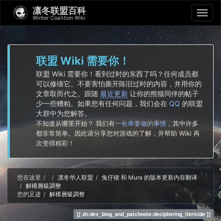
凛冬联盟百科
Winter Coalition Wiki
联盟 Wiki 需要你！
联盟 Wiki 需要你！看到过时的东西了吗？任何成员都
可以修缮它。不要害怕撕开陈旧过时的内容，并用你的
文章取而代之。跟随
最近更新
让你的熊猫同伴的帖子
少一些糟粕。如果您有任何问题，我们会在
QQ
的联盟
大群中为您解答。
不知道从哪里开始？ 我们有
一长串要做的事情
，其中许多
都非常简单。因此请分享您对游戏的了解，并帮助 Wiki 再
次变得精彩！
Home
您在这里
凛冬华人联盟
兔仔猪 和 Mura 的版本更新内容翻译
解構層級調整
您的足迹
解構層級調整
zh:dev_blog_and_patchnote:deciphering_tiericide