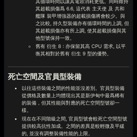
其循環時間以讓其電容消耗更低。同時維持
其超載損傷爲 6.6, 這代表 主天使 及 共和
艦隊 裝甲增強器的超載損傷將會較少。與
之比較, 持久型裝備亦有循環時間的上調, 但
其超載損傷亦有所上調, 使其超載損傷與其
他型號保持一致。
舊有 衍生 8 : 亦保留其高 CPU 需求, 以平
衡其相對於舊有 衍生 9 型的優勢。
死亡空間及官員型裝備
以往這些裝備之間的性能並沒差別。官員型裝備
從價格及數量上均體現出其是新伊甸中最爲稀有
的裝備，但其性能與對應的死亡空間型號卻一
樣。
現在在不同階級之間, 官員型號會較死亡空間型號
提供較高抗性加成。之間的差異是較輕微及平緩
的, 並沒有調整裝備性能的上限。