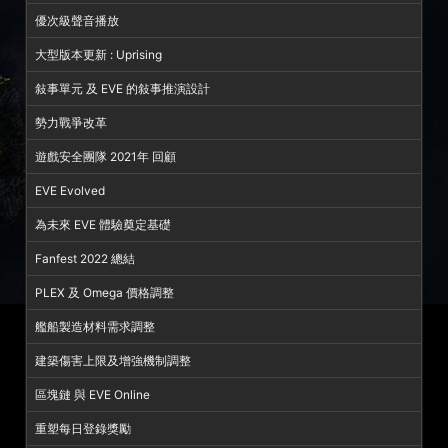
優次級聲音播放
大型版本更新 : Uprising
敍事單元 及 EVE 的敍事推演設計
勢力戰爭改革
遊戲安全團隊 2021年 回顧
EVE Evolved
為未來 EVE 體驗奠定基礎
Fanfest 2022 總結
PLEX 及 Omega 價格調整
艦船製造材料需求調整
建築傷害上限及增強機制調整
區塊鏈 與 EVE Online
重塑每日登錄獎勵