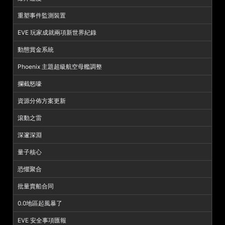
重塑事件監測裝置
EVE 玩家成就兩項新世界紀錄
動態賞金系統
Phoenix 主題超級航空母艦調整
攔截怒嚎
資源分佈方案更新
滾動之雷
深邃深淵
量子核心
恐懼聚合
批量賣船合同
0.0地區起風暴了
EVE 安全事項匯報