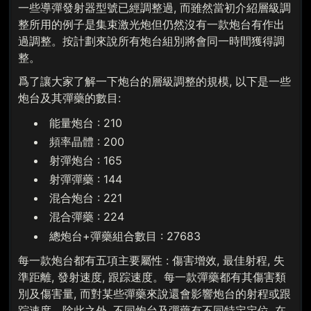
一些導彈發射器型號已經調整過, 而雖然當初介紹層級調
整所用的例子是集束激光炮但仍然沒有一款炮台有作出
過調整。按計劃來說所有炮台組別將會同一時間獲得調
整。
爲了讓大家了解一下炮台的層級調整的規模, 以下是一些
炮台及其彈藥的數目:
能量炮台 : 210
頻率晶體 : 200
射彈炮台 : 165
射彈彈藥 : 144
混合炮台 : 221
混合彈藥 : 224
總炮台+彈藥組合數目 : 27683
每一款炮台都有五項主要屬性 : 傷害增效, 最佳射程, 失
準距離, 發射速度, 跟踪速度。每一款彈藥都有其傷害類
別及傷害量, 而對某些彈藥來說還會影響炮台的射程或跟
踪速度。除此之外, 不同炮台及彈藥有不同特定定位, 在