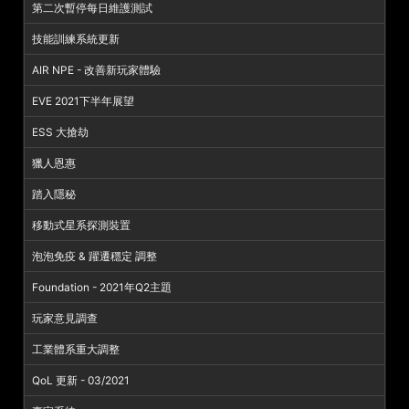
第二次暫停每日維護測試
技能訓練系統更新
AIR NPE - 改善新玩家體驗
EVE 2021下半年展望
ESS 大搶劫
獵人恩惠
踏入隱秘
移動式星系探測裝置
泡泡免疫 & 躍遷穩定 調整
Foundation - 2021年Q2主題
玩家意見調查
工業體系重大調整
QoL 更新 - 03/2021