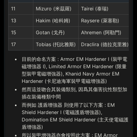
11
Mizuro (米茲羅)
Tairei (泰瑞)
K
13
Hakim (哈科姆)
Raysere (萊塞勒)
T
15
Gotan (戈丹)
Ahremen (阿勒門)
17
Tobias (托比雅斯)
Draclira (德拉克里雅)
目前的命名方案 : Armor EM Hardener I (裝甲電
磁增強器 I), Limited Armor EM Hardener (限量
型裝甲電磁增強器), Khanid Navy Armor EM
Hardener (卡尼迪海軍裝甲電磁增強器)
然而這並吻合其裝備類別, 因爲其傷害抗性類型加
插在裝備種類中間
而例如 護盾增強器 則使用了以下方案 : EM
Shield Hardener I (電磁護盾增強器),
Domination EM Shield Hardener (主天使電磁護
盾增強器)
所以裝甲增強器亦會按照此方案 : EM Armor