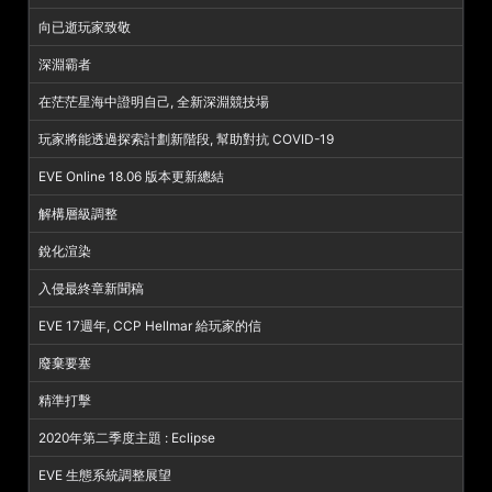
向已逝玩家致敬
深淵霸者
在茫茫星海中證明自己, 全新深淵競技場
玩家將能透過探索計劃新階段, 幫助對抗 COVID-19
EVE Online 18.06 版本更新總結
解構層級調整
銳化渲染
入侵最終章新聞稿
EVE 17週年, CCP Hellmar 給玩家的信
廢棄要塞
精準打擊
2020年第二季度主題 : Eclipse
EVE 生態系統調整展望