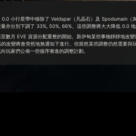
從 0.0 小行星帶中移除了 Veldspar（凡晶石）及 Spodumain（灰
亦分別下調了 33%, 50%, 66%。這些調整將大大降低 0.
至數月 EVE 資源分配重整的開始。新伊甸某些事物靜靜地改
日有礦石的改變將會突然地無通知下進行。但當然某些調整仍然需要
式向玩家們公佈一些循序漸進的調整計劃。