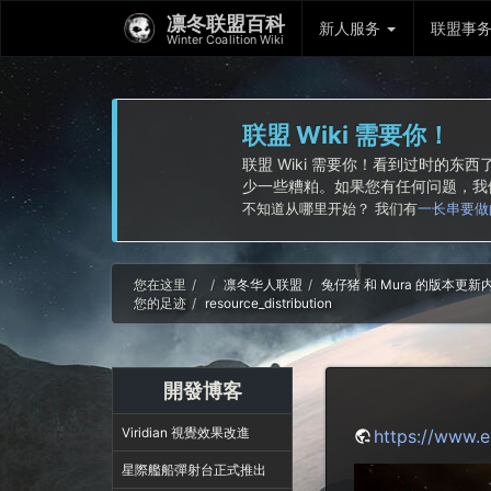
凛冬联盟百科
新人服务
联盟事
Winter Coalition Wiki
联盟 Wiki 需要你！
联盟 Wiki 需要你！看到过时的
少一些糟粕。如果您有任何问题，
不知道从哪里开始？ 我们有
一长串要做
Home
您在这里
凛冬华人联盟
兔仔猪 和 Mura 的版本更
您的足迹
resource_distribution
開發博客
Viridian 視覺效果改進
https://www.e
星際艦船彈射台正式推出