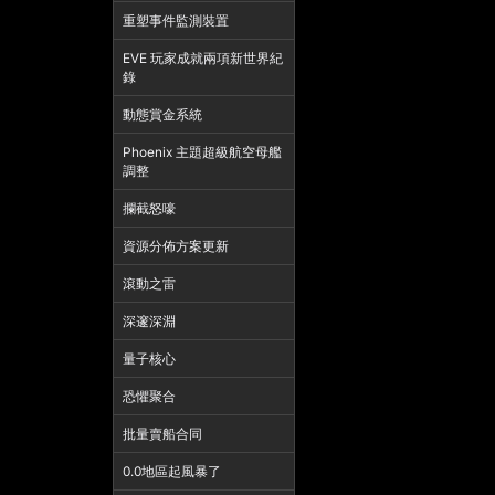
重塑事件監測裝置
EVE 玩家成就兩項新世界紀
錄
動態賞金系統
Phoenix 主題超級航空母艦
調整
攔截怒嚎
資源分佈方案更新
滾動之雷
深邃深淵
量子核心
恐懼聚合
批量賣船合同
0.0地區起風暴了