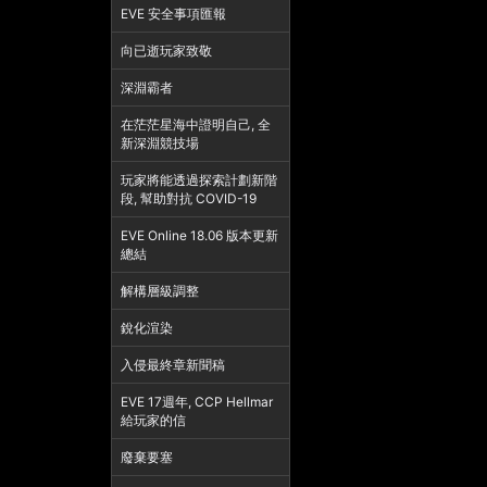
EVE 安全事項匯報
向已逝玩家致敬
深淵霸者
在茫茫星海中證明自己, 全
新深淵競技場
玩家將能透過探索計劃新階
段, 幫助對抗 COVID-19
EVE Online 18.06 版本更新
總結
解構層級調整
銳化渲染
入侵最終章新聞稿
EVE 17週年, CCP Hellmar
給玩家的信
廢棄要塞