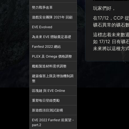
勢力戰爭改革
玩家們好，
遊戲安全團隊 2021年 回顧
在17/12，CCP 
礦石異常的礦石數量
EVE Evolved
這標志着未來數週
為未來 EVE 體驗奠定基礎
如 17/12 
Fanfest 2022 總結
未來將以這種方
PLEX 及 Omega 價格調整
艦船製造材料需求調整
建築傷害上限及增強機制調
整
區塊鏈 與 EVE Online
重塑每日登錄獎勵
新遊戲項目測試架構
EVE 2022 Fanfest 前展望 -
part.2