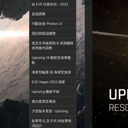
給 EVE 玩家的信 - 2023
資源調整
不斷改進 Photon UI
測試新默認總覽
低安全等級限制 & 深淵纖維
使用條件調整
Uprising 16 艘新型海軍艦
船
海軍型驅逐 與 海軍型無畏
EVE Vegas 2022 摘要
Uprising 艦船平衡
優次級聲音播放
大型版本更新 : Uprising
敍事單元 及 EVE 的敍事推
演設計