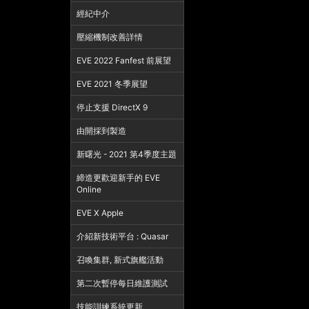
經紀中介
壓縮機制改善詳情
EVE 2022 Fanfest 前展望
EVE 2021 冬季展望
停止支援 DirectX 9
由開採到製造
新曙光 - 2021 第4季度主題
締造更歡迎新手的 EVE
Online
EVE X Apple
介紹新技術平台 : Quasar
召喚集群, 新式旗艦活動
第二次暫停每日維護測試
技能訓練系統更新