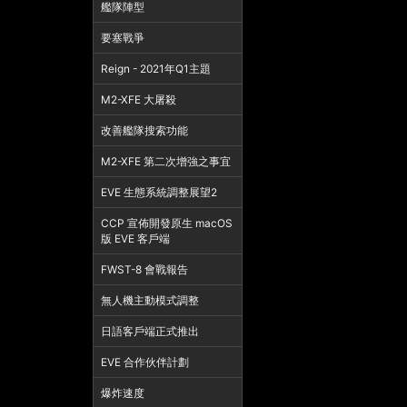
艦隊陣型
要塞戰爭
Reign - 2021年Q1主題
M2-XFE 大屠殺
改善艦隊搜索功能
M2-XFE 第二次增強之事宜
EVE 生態系統調整展望2
CCP 宣佈開發原生 macOS
版 EVE 客戶端
FWST-8 會戰報告
無人機主動模式調整
日語客戶端正式推出
EVE 合作伙伴計劃
爆炸速度