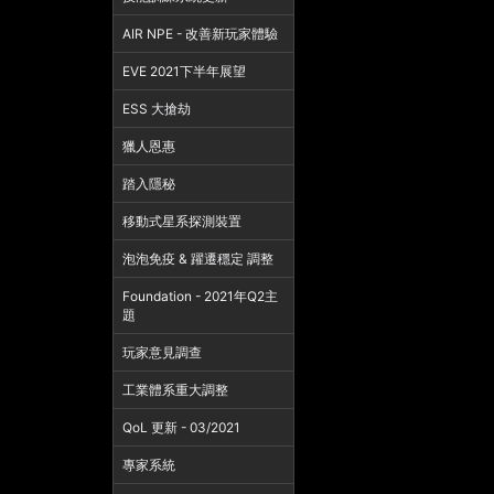
AIR NPE - 改善新玩家體驗
EVE 2021下半年展望
ESS 大搶劫
獵人恩惠
踏入隱秘
移動式星系探測裝置
泡泡免疫 & 躍遷穩定 調整
Foundation - 2021年Q2主
題
玩家意見調查
工業體系重大調整
QoL 更新 - 03/2021
專家系統