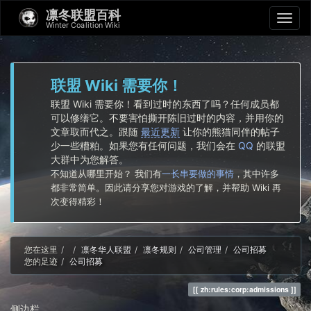
凛冬联盟百科
Winter Coalition Wiki
联盟 Wiki 需要你！
联盟 Wiki 需要你！看到过时的东西了吗？任何成员都
可以修缮它。不要害怕撕开陈旧过时的内容，并用你的
文章取而代之。跟随
最近更新
让你的熊猫同伴的帖子
少一些糟粕。如果您有任何问题，我们会在
QQ
的联盟
大群中为您解答。
不知道从哪里开始？ 我们有
一长串要做的事情
，其中许多
都非常简单。因此请分享您对游戏的了解，并帮助 Wiki 再
次变得精彩！
Home
您在这里
凛冬华人联盟
凛冬规则
公司管理
公司招募
您的足迹
公司招募
zh:rules:corp:admissions
侧边栏