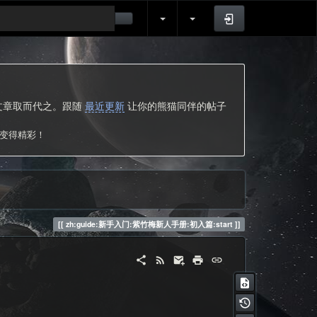
登录
的文章取而代之。跟随
最近更新
让你的熊猫同伴的帖子
次变得精彩！
zh:guide:新手入门:紫竹梅新人手册:初入篇:start