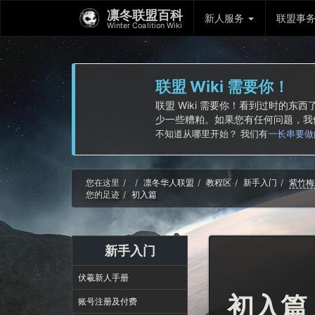
凛冬联盟百科
新人服务
联盟事
Winter Coalition Wiki
联盟 Wiki 需要你！
联盟 Wiki 需要你！看到过时的
少一些糟粕。如果您有任何问题，
不知道从哪里开始？ 我们有
一长串要做
Home
您在这里
凛冬华人联盟
教程区
新手入门
紫竹梅
您的足迹
初入篇
新手入门
伏羲新人手册
初入篇
账号注册及付费