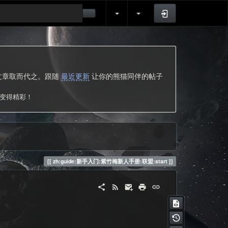
登录
的文章取而代之。跟随
最近更新
让你的熊猫同伴的帖子
次变得精彩！
zh:guide:新手入门:紫竹梅新人手册:联盟:start