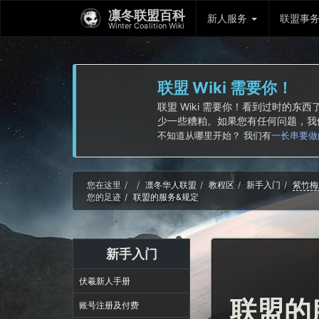
凛冬联盟百科
新人服务
联盟事
Winter Coalition Wiki
联盟 Wiki 需要你！
联盟 Wiki 需要你！看到过时的
少一些糟粕。如果您有任何问题，
不知道从哪里开始？ 我们有
一长串要做
Home
您在这里
凛冬华人联盟
教程区
新手入门
紫竹梅
您的足迹
联盟的服务&规定
新手入门
伏羲新人手册
联盟的
账号注册及付费