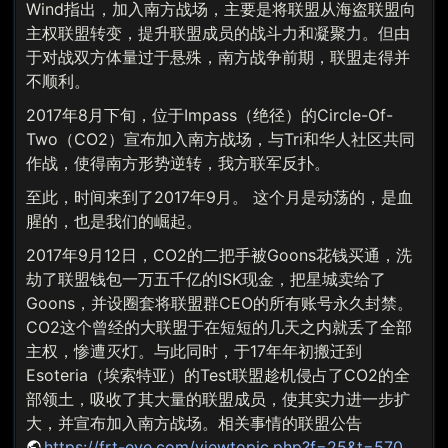
Wind指出，加入南方战场，主要是将联盟从海盗联盟向
主权联盟转变，提升联盟成员的战斗力和凝聚力。但由
于对战双方体量过于悬殊，南方战争前期，联盟走得并
不顺利。
2017年8月下旬，位于Impass（绝径）的Circle-Of-
Two（CO2）宣布加入南方战场，与Tri和华人社区共同
作战，使得南方形势逆转，我方联军反扑。
至此，时间来到了2017年9月。 这个月是动荡的，是血
腥的，也是我们的崛起。
2017年9月12日，CO2的二把手被Goons花钱买通，洗
劫了联盟钱包一万五千亿的ISK现金，把星城卖给了
Goons，并设圈套将联盟群CEO的所有账号永久封禁。
CO2这个曾经的大联盟于在短短的几天之内就丢了全部
主权，惨遭灭灯。与此同时，于17年年初搬迁到
Esoteria（埃索特亚）的Test联盟趁机侵占了CO2的全
部领土，吸收了其大量的联盟成员，使其实力进一步扩
大，并宣布加入南方战场。相关事情的联盟公告
https://frt-eve.com/viewtopic.php?f=25&t=570