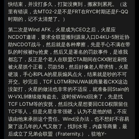
快结束，并没打多久，打架没爽到，搬家到累死。（这
里有错误，去MTO2-2是不是FRT在RYC时期还是F-QQ
时期的，记不太清楚了。）
第二次是Wind AFK，火星成为CEO之后，火星应
NCDOT邀请，要求全联盟搬到源泉入口D4KU-5附近协
助NCDOT战斗，然后就是各种摩擦，先是手心不满在带
队的时候被hy抢麦，然后又是著名的罚款事件，是谁我
都忘了，反正是个老人在联盟CTA期间在CKX附近刷怪
被火星抓个正着，罚款5B，然后好像老人帮求情，火星
硬顶，手心和PLA的星辰煽风点火，结果就是吵的不可
开交。吵完后，TCF LOTM和NUWA就商量着CKX这边
没架打，火星的做法也非常的不适应，就准备回Stain的
W-VXL9继续做海盗去。这时候Wind回来了，先是找
TCF LOTM等的安抚，然后找火星想要回CEO权限留住
TCF等人，但是火星非常强硬，认为不是他的错，不应
该由他来承担这个责任。Wind没办法，也不想好不容易
聚了这几年的人气又散了，找到水哥，内森等商量，最
后成立了兄弟会联盟（Fraternity.），驻地Y-