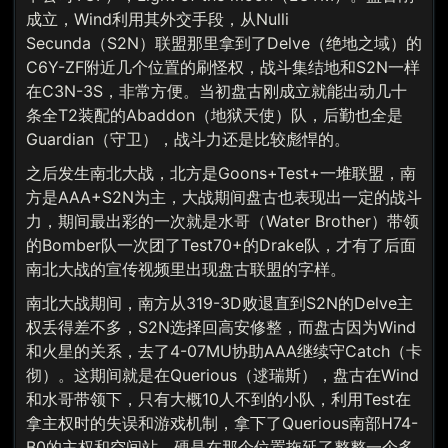
成立，Wind利用其外交手段，从Nulli
Secunda（S2N）联盟那里拿到了Delve（绝地之域）的
C6Y-ZF附近几个位置的刷怪权，战斗集结地和S2N一样
在C3N-3S，非常方便。当初盘古刚成立就能出动几十
条全T2装配的Abaddon（地狱天使）队，后勤也全是
Guardian（守卫），战斗力还是比较彪悍的。
之后发生南北大战，北方是Goons+Test+一堆联盟，南
方是AAA+S2N为主，大战期间盘古也表现出一定的战斗
力，期间最出彩的一次就是水哥（Water Brother）带领
的Bomber队一次团了Test70+的Drake队，才有了后面
南北大战的宣传视频里出现盘古联盟的字样。
南北大战期间，南方从319-3D败退直到S2N的Delve主
权丢得差不多，S2N选择回高安修整，而盘古因为Wind
和火星的关系，去了4-07MU协助AAA继续守Catch（卡
彻）。这期间就是在Querious（逑瑞斯），盘古在Wind
和水哥带领下，只有大概10人不到的小队，利用Test在
拿主权时的失误和游戏机制，拿下了Querious南部H74-
B0的主权和空间站，硬是在那个位置拖延了整整一个多