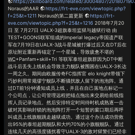
https://zkillboard.com/related/30004807/201807190
Noraus的AAR
https://frt-eve.com/viewtopic.php?
f=25&t=1211
Noraus的第二篇更新
https://frt-
eve.com/viewtopic.php?f=25&t=1216
2018年7月20
日 至 7月27日 UALX-3超旗泰坦监狱与越狱行动 由
TEST+GOONS联军组成的Imperial legacy帝国遗产联
军在7月19日在UALX-3战斗星城被打爆过后又在DT后在
原址附近重新再锚定了一个星城，导致疲惫不堪的
WC
+Panfam+skill+Tri 等联军泰坦超旗群因为DT中断
战斗后丢失上线机会导致主力舰队被围困在UALX-3长达
一周之久。期间由欧服传奇FC指挥官 elo knight带领下
巧妙利用常规缪宁舰队不断骚扰敌人留下的泡泡阵。通
过DT前1分钟通知成员上线，并且在自己落地点标记一
个公司点，让公司管理远程把锚点拖出来交易给前线指
挥人员记录地点。然后安排特定时间待时机成熟逐一击
破对其影响封锁的泡泡阵打开一个短暂的窗口期后再呼
叫成员上线旗舰跳走越狱成功。通过这个办法成功营救
出95%的泰坦超期舰队和大约70%的小旗舰舰队。通过
连续几天的高强度骚扰看守UALX-3的敌对狱警们已经非