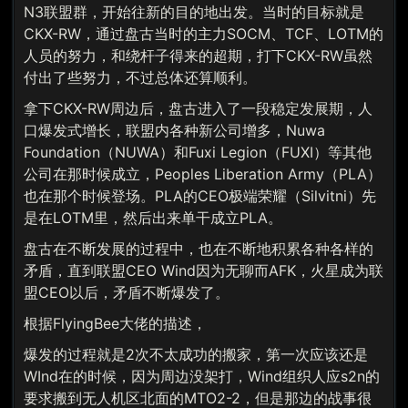
N3联盟群，开始往新的目的地出发。当时的目标就是
CKX-RW，通过盘古当时的主力SOCM、TCF、LOTM的
人员的努力，和绕杆子得来的超期，打下CKX-RW虽然
付出了些努力，不过总体还算顺利。
拿下CKX-RW周边后，盘古进入了一段稳定发展期，人
口爆发式增长，联盟内各种新公司增多，Nuwa
Foundation（NUWA）和Fuxi Legion（FUXI）等其他
公司在那时候成立，Peoples Liberation Army（PLA）
也在那个时候登场。PLA的CEO极端荣耀（Silvitni）先
是在LOTM里，然后出来单干成立PLA。
盘古在不断发展的过程中，也在不断地积累各种各样的
矛盾，直到联盟CEO Wind因为无聊而AFK，火星成为联
盟CEO以后，矛盾不断爆发了。
根据FlyingBee大佬的描述，
爆发的过程就是2次不太成功的搬家，第一次应该还是
WInd在的时候，因为周边没架打，Wind组织人应s2n的
要求搬到无人机区北面的MTO2-2，但是那边的战事很