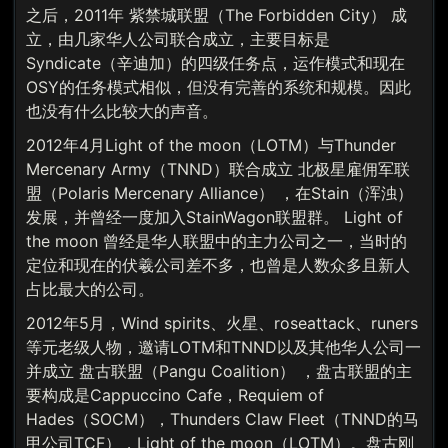
之后，2011年 紫禁城联盟（The Forbidden City） 成
立，由几家华人公司联合成立，主要目标是
Syndicate（辛迪加）的四级任务点，运作模式和现在
OSY的任务模式相似，但没有完善的系统和规模。因此
也没有什么比较大的声音。
2012年4月Light of the moon（LOTM）与Thunder
Mercenary Army（TNND）联合成立 北极星雇佣军联
盟（Polaris Mercenary Alliance） ，在Stain（浑浊）
发展，并曾经一度加入StainWagon联盟群。 Light of
the moon 曾经是华人联盟中的主力公司之一，当时的
定位和现在的伏羲公司差不多，也曾是人数众多且新人
占比最大的公司。
2012年5月，Wind spirits、火星、roseattack、runers
等元老级人物，邀请LOTM和TNND以及其他华人公司一
并成立 盘古联盟（Pangu Coalition） ，盘古联盟的主
要构成是Cappuccino Cafe，Requiem of
Hades（SOCM），Thunders Claw Fleet（TNND的马
甲公司TCF），Light of the moon（LOTM）。盘古刚