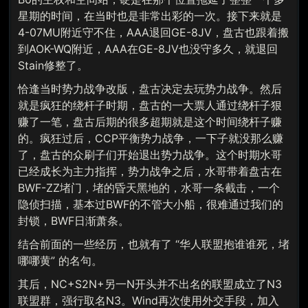
星期的时间，在当时也是非常出彩的一次。接下来就是
4-07MU附近守不住，AAA退回GE-8JV，盘古也跟着搬
到AOK-WQ附近，AAA在GE-8JV也没守多久，就退回
Stain修整了。
恰逢当时势力战争改版，盘古决定去玩势力战争。然后
就是疯狂的绕杆子时期，盘古的一大票人通过绕杆子狠
赚了一笔，盘古后期的很多超期就是这个时间绕杆子赚
的。疯狂过后，CCP平衡势力战争，一下子就没那么赚
了，盘古的众刷子们开始退出势力战争。这个时期水哥
已经成长为主力指挥，势力战争之后，水哥带着盘古在
BWF-ZZ堵门，堵的昏天黑地的，水哥一条截击，一个
隐侦扫描，基本过BWF的不管大小船，很难通过我们的
封锁，BWF日渐萧条。
结合前面的一些经历，也就有了 “华人联盟抱谁谁死，堵
哪哪黄” 的名句。
其后，NC+S2N+另一N开头并不出名的联盟成立了N3
联盟群，强行取名N3。Wind再次使用外交手段，加入