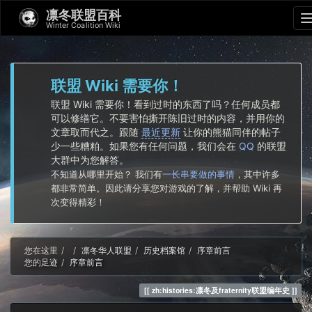
凛冬联盟百科
Winter Coalition Wiki
联盟 Wiki 需要你！
联盟 Wiki 需要你！看到过时的东西了吗？任何成员都
可以修缮它。不要害怕撕开陈旧过时的内容，并用你的
文章取而代之。跟随
最近更新
让你的熊猫同伴的帖子
少一些糟粕。如果您有任何问题，我们会在
QQ
的联盟
大群中为您解答。
不知道从哪里开始？ 我们有
一长串要做的事情
，其中许多
都非常简单。因此请分享您对游戏的了解，并帮助 Wiki 再
次变得精彩！
Home
您在这里
凛冬华人联盟
历史档案馆
序章前言
您的足迹
序章前言
zh:histories:凛冬及fraternity联盟编年史