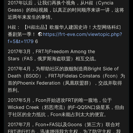
2017年以后，让我们再换个视角，从H叔（Cyncia
Geass）的B站视频，以真正的时间顺序来讲一讲，这将
近两年来发生的事情。
H叔： 【H叔出品】欧服华人建国史诗！大型网络科幻
番剧第一季！
https://frt-eve.com/viewtopic.php?
f=5&t=1179
6
2017年3月，FRT与Freedom Among the
Stars（FAS，俄罗斯海盗联盟）相互交战。
2017年4月，为帮助社区的旗舰制造商Bright Side of
Death（BSOD），FRT与Fidelas Constans（Fcon）为
首的Phoenix Federation（凤凰联盟群），交战并取得
胜利。
2017年5月，Fcon开始进攻FRT的唯一腹地，位于
Wicked Creek（邪恶湾流）的F-QQ5N口袋星系，但由
于社区的全力抵抗，Fcon未能占到太大的便宜。
2017年7月，Fcon+FAS以及Goons（第三方）联合对
FRT进行打击，迅速增强我方主权，为了防守主权，我