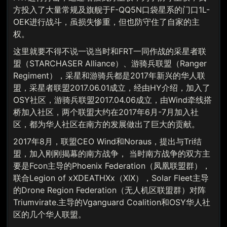
方投入了大量常规及旗舰于F-QQ5N口袋星系的门口1L-
OEK进行战斗，虽损失惨重，但也防守住了自家的主
权。
这里就要不得不说一说当时和FRT一同作战的采星者联
盟（STARCHASER Alliance）、游骑兵联盟（Ranger
Regiment），采星和游骑兵都是2017年新兴的华人联
盟，采星者联盟2017.06.01成立，经由HY介绍，加入了
OSY社区，游骑兵联盟2017.04.06成立，由Wind牵线搭
桥加入社区，两个联盟大约在2017年6月-7月加入社
区，都为华人社区在南方的发展做出了巨大的贡献。
2017年8月，联盟CEO Wind和Noraus，提出与Tri结
盟，加入刚刚揭幕的南方战争， 当时南方战争的双方主
要是Fcon主导的Phoenix Federation（凤凰联盟群），
联合Legion of xXDEATHXx（XIX），Solar Fleet主导
的Drone Region Federation（无人机区联盟群）对阵
Triumvirate.主导的Vganguard Coalition和OSY华人社
区的几个华人联盟。