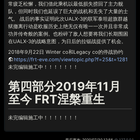
常疲乏松懈，我们借此乘机以最低损失捞回了主力舰
队，但同时我们也延误了巨大的战机和丢失了大量的士
气。 战后的事实证明此次UALX-3的联军泰坦超旗群越
狱撤离行动是欧服历史上绝无仅有唯一一次并且非常成
功并传奇般的案例。也粉碎了敌人想要将我们长期围困
在UALX-3的战略意图，为日后的拉锯战提供了机会。
2018年9月22日 Winter co和Legacy co的停战协约
https://frt-eve.com/viewtopic.php?f=25&t=1281
未完编辑施工中！！！！！！！
第四部分2019年11月
至今 FRT涅槃重生
未完编辑施工中！！！！！！！
最后更改:
2020/07/30 12:56
由
127.0.0.1