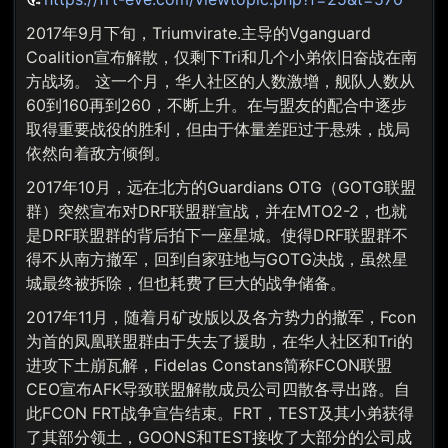
2017年9月下旬，Triumvirate.主导的Vganguard
Coalition宣布解散，仅剩下Tri和几个小弟依旧奋战在南
方战场。 这一个月，华人社区的人数激增，舰队人数从
60到160再到260，不断上升。在与盟友的配合中逐步
取得重要战役的胜利，但由于体量差距过于悬殊，战局
依然向着敌方倾倒。
2017年10月，远在北方的Guardians OTG（GOTG联盟
群）突然宣布对DRF联盟群宣战，并在MTO2-2，也就
是DRF联盟群的背后拍下一座星城。使得DRF联盟群不
得不从南方撤军，回到自家驻地与GOTG决战，虽然星
城最终被拆除，但也耗费了巨大的战争储备。
2017年11月，随着月矿改版以及各方势力的撤军，Fcon
为首的凤凰联盟群由于失去了援助，在华人社区和Tri的
进攻下土崩瓦解，Fidelas Constans简称FCON联盟
CEO宣布AFK导致联盟解散成员公司四散各寻出路。自
此FCON FRT战争宣告结束。FRT，TEST及其小弟获得
了其部分领土，GOONS和TEST接收了大部分的公司成