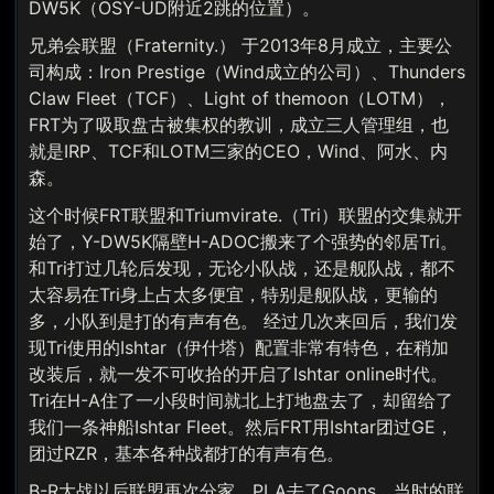
DW5K（OSY-UD附近2跳的位置）。
兄弟会联盟（Fraternity.） 于2013年8月成立，主要公
司构成：Iron Prestige（Wind成立的公司）、Thunders
Claw Fleet（TCF）、Light of themoon（LOTM），
FRT为了吸取盘古被集权的教训，成立三人管理组，也
就是IRP、TCF和LOTM三家的CEO，Wind、阿水、内
森。
这个时候FRT联盟和Triumvirate.（Tri）联盟的交集就开
始了，Y-DW5K隔壁H-ADOC搬来了个强势的邻居Tri。
和Tri打过几轮后发现，无论小队战，还是舰队战，都不
太容易在Tri身上占太多便宜，特别是舰队战，更输的
多，小队到是打的有声有色。 经过几次来回后，我们发
现Tri使用的Ishtar（伊什塔）配置非常有特色，在稍加
改装后，就一发不可收拾的开启了Ishtar online时代。
Tri在H-A住了一小段时间就北上打地盘去了，却留给了
我们一条神船Ishtar Fleet。然后FRT用Ishtar团过GE，
团过RZR，基本各种战都打的有声有色。
B-R大战以后联盟再次分家，PLA去了Goons，当时的联