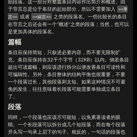
始段落。这一部分对整篇条目内容作出简介和概述。由
于导言总是位于条目的起始部分，所以不需要加入
==導
或者
之类的段落名。一些比较长的条目
言==
==緒言==
在导言之后还会有一个“概述”之类的段落；当然，也可以
是更加具体的段落名。
篇幅
条目应保持简短，只叙述必要内容，而不要无限制扩
充。条目应保持在32千个字节（32KB）以内。倘若条目
超出可读篇幅，则应该进行拆分以便改善条目可读性和
可编辑性。另外，条目整体的结构平衡也很重要，不要
一个段落过长，其他段落则太短。如果这种情况不可避
免的发生，往往意味着长段落可能需要单独成立条目
了。
段落
同样，一个段落也应该尽可能短，以免累著读者的眼
睛。一个长段落可以拆分成几个短段落，而在每个段落
开头写一句承上启下的句子。相反的，一句话的段落也