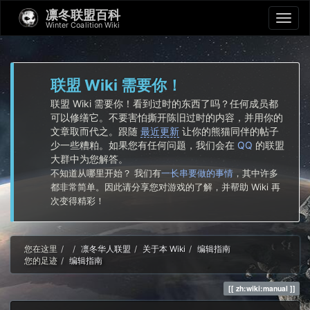
凛冬联盟百科
Winter Coalition Wiki
联盟 Wiki 需要你！
联盟 Wiki 需要你！看到过时的东西了吗？任何成员都
可以修缮它。不要害怕撕开陈旧过时的内容，并用你的
文章取而代之。跟随
最近更新
让你的熊猫同伴的帖子
少一些糟粕。如果您有任何问题，我们会在
QQ
的联盟
大群中为您解答。
不知道从哪里开始？ 我们有
一长串要做的事情
，其中许多
都非常简单。因此请分享您对游戏的了解，并帮助 Wiki 再
次变得精彩！
Home
您在这里
凛冬华人联盟
关于本 Wiki
编辑指南
您的足迹
编辑指南
zh:wiki:manual