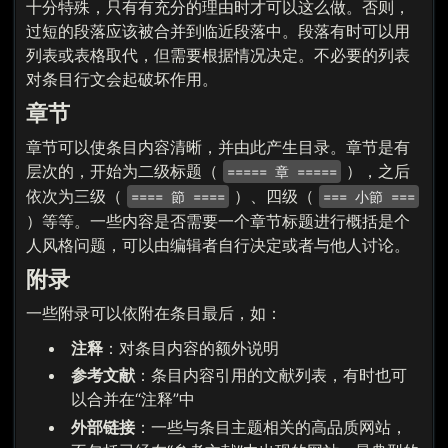
十分特殊，只有有充分的理由时才可以这么做。否则，
过短的段落应该被合并到临近段落中。段落有时可以用
列表或表格取代，但需要根据情况决定。不必要的列表
对条目行文会起破坏作用。
章节
章节可以使条目内容清晰，并由此产生目录。章节是有
层次的，开始为二级标题（
），之后
===== 章 =====
依次为三级（
）、四级（
==== 節 ====
=== 小節 ===
）等等。一些内容是否需要一个章节标题进行概括是个
人风格问题，可以由编辑者自行决定或者与他人讨论。
附录
一些附录可以依附在条目最后，如：
注释
：对条目内容的额外说明
参考文献
：条目内容引用的文献列表，有时也可
以合并在“注释”中
外部链接
：一些与条目主题相关的高品质网站，