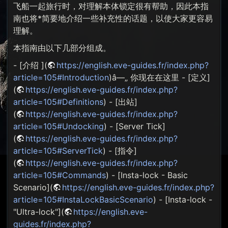
飞船一起旅行时，对理解本体锁定很有帮助，因此本指
南也将*简要地介绍一些补充性的话题，以使大家更容易
理解。
本指南由以下几部分组成。
- [介绍 ](
https://english.eve-guides.fr/index.php?
article=105#Introduction
)â—„ 你现在在这里 - [定义]
(
https://english.eve-guides.fr/index.php?
article=105#Definitions
) - [出站]
(
https://english.eve-guides.fr/index.php?
article=105#Undocking
) - [Server Tick]
(
https://english.eve-guides.fr/index.php?
article=105#ServerTick
) - [指令]
(
https://english.eve-guides.fr/index.php?
article=105#Commands
) - [Insta-lock - Basic
Scenario](
https://english.eve-guides.fr/index.php?
article=105#InstaLockBasicScenario
) - [Insta-lock -
"Ultra-lock"](
https://english.eve-
guides.fr/index.php?