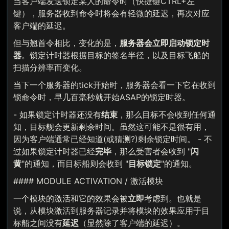
当客户端发送锁定某人的命令时（快捷键CTRL+左
键），服务器收到命令时将会有轻微的延迟，再次对应
客户端的延迟。
但与翘首令相比，变化的是，
服务器会立即启动锁定时
器
。锁定计时器根据目标的签名半径，以及目标飞船的
扫描分辨率而变化。
当下一个服务器的tick开始时，服务器会看一下它在收到
锁命令时，早几百毫秒就开始ASAP的锁定时器。
- 如果锁定计时器还没有
结束
，那么目标不会收到任何通
知，目标舰会更新剩余时间。虽然这可能不是很有用，
因为客户端通常已经知道(或猜测?)剩余锁定时间。 - 不
过如果锁定计时器已经
完毕
，那么受害者会收到 "
闪
黄
"的通知，而目标船则会收到 "
目标锁定
"的通知。
#### MODULE ACTIVATION / 激活模块
一个模块的激活和它的效果会被
立即
考虑到。也就是
说，从模块激活到服务器记录并将模块的效果应用于目
标船之间没有
延迟
（显然除了客户端的延迟）。