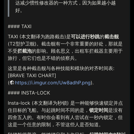
达减少惯性修改器的一种方式，因为如果越小越
好。
#### TAXI
TAXI (本文翻译为跑路截击)是
可以进行秒跳
的
截击舰
(T2型护卫舰)。截击舰有一个非常重要的好处，那就是
不受
拦截泡
的影响。顾名思义，出租车拦截器主要用于
旅行，但它们也是不错的侦察兵。
这里是各种截击舰与各种技能和模块的对齐时间表:
[BRAVE TAXI CHART]
(
https://i.imgur.com/Uw8adhP.png
).
#### INSTA-LOCK
Insta-lock (本文翻译为秒锁) 是一种能够快速锁定并点
住目标的飞船。与起跳时间不同的是，
锁定时间
是没有
四舍五入的。有时你会看到有人尝试在一秒内锁定，但
这是一个任意的限制，不管这些人是否知道。