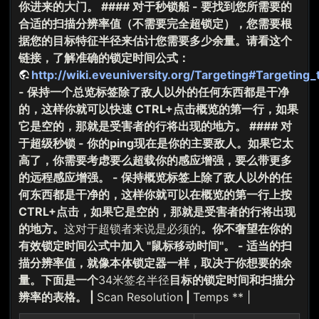
你进来的大门。 #### 对于秒锁船 - 要找到您所需要的
合适的扫描分辨率值（不需要完全超锁定），您需要根
据您的目标特征半径来估计您需要多少余量。请看这个
链接，了解准确的锁定时间公式：
http://wiki.eveuniversity.org/Targeting#Targeting_
- 保持一个总览标签除了敌人以外的任何东西都是干净
的，这样你就可以快速 CTRL+点击概览的第一行，如果
它是空的，那就是受害者的行将出现的地方。 #### 对
于超级秒锁 - 你的ping现在是你的主要敌人。如果它太
高了，你需要考虑要么超载你的感应增强，要么带更多
的远程感应增强。 - 保持概览标签上除了敌人以外的任
何东西都是干净的，这样你就可以在概览的第一行上按
CTRL+点击，如果它是空的，那就是受害者的行将出现
的地方。
这对于超锁者来说是必须的
。你不奢望在你的
有效锁定时间公式中加入 "鼠标移动时间"。 - 适当的扫
描分辨率值，就像本体锁定器一样，取决于你想要的余
量。下面是一个
34米签名半径
目标的锁定时间和扫描分
辨率的表格。 |
Scan Resolution
|
Temps ** |