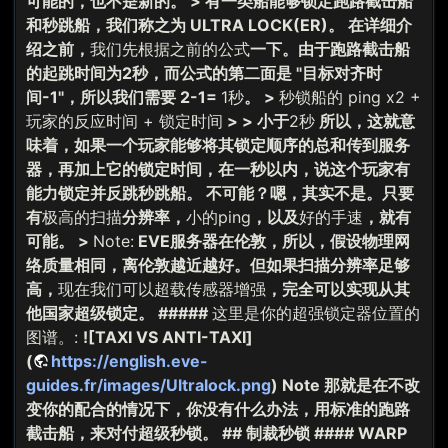
可能的，也不是新的。 > 有一类船能够锁定跑路截击船
和秒跳船，我们称之为 ULTRA LOCK(ER)。 在详细介
绍之前，
我们先根据之前的公式
一下。由于跑路截击船
的起跳时间为2秒，而公式的第二面是 "目标对齐时
间-1"，所以我们需要 2-1=
1秒
。 >
秒锁船的 ping x2 +
玩家的反应时间 + 锁定时间
> > 小于
2秒
所以，这就意
味着，如果一个玩家能够将其锁定顺序的总和传到服务
器，再加上它的锁定时间，在一秒以内，说这个玩家有
能力锁定并反跳秒跳船。 不可能？嗯，其实不是。只要
有
极高的扫描
分辨率，
小的ping
，以及
好的手速
，就有
可能。 >
Note:
EVE服务器在伦敦，所以，假设物理网
络质量相同，离伦敦越近越好。但如果扫描分辨率足够
高，
现在我们可以超载传感器增强
，完全可以实现从其
他国家超级锁定。 #####
这里是你的超强锁定器位置的
图谱。:
![TAXI VS ANTI-TAXI]
(
https://english.eve-
guides.fr/images/Ultralock.png
) Note 那就是在不改
变你的配合的情况下，你没有什么办法，用标准的跑路
截击船，来对付超级秒锁。 ## 制裁秒锁 #### WARP