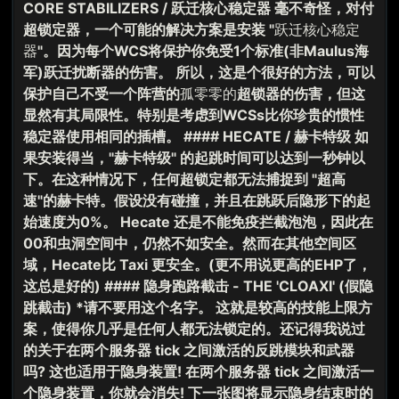
CORE STABILIZERS / 跃迁核心稳定器 毫不奇怪，对付
超锁定器，一个可能的解决方案是安装 "
跃迁核心稳定
器
"。因为每个WCS将保护你免受1个标准(非Maulus海
军)跃迁扰断器的伤害。 所以，这是个很好的方法，可以
保护自己不受一个阵营的
孤零零的
超锁器的伤害，但这
显然有其局限性。特别是考虑到WCSs比你珍贵的惯性
稳定器使用相同的插槽。 #### HECATE / 赫卡特级 如
果安装得当，"赫卡特级" 的起跳时间可以达到一秒钟以
下。在这种情况下，任何超锁定都无法捕捉到 "超高
速"的赫卡特。假设没有碰撞，并且在跳跃后隐形下的起
始速度为0%。 Hecate 还是不能免疫拦截泡泡，因此在
00和虫洞空间中，仍然不如安全。然而在其他空间区
域，Hecate比 Taxi 更安全。(更不用说更高的EHP了，
这总是好的) #### 隐身跑路截击 - THE 'CLOAXI' (假隐
跳截击) *请不要用这个名字。 这就是较高的技能上限方
案，使得你几乎是任何人都无法锁定的。还记得我说过
的关于在两个服务器 tick 之间激活的反跳模块和武器
吗? 这也适用于隐身装置! 在两个服务器 tick 之间激活一
个隐身装置，你就会消失! 下一张图将显示隐身结束时的