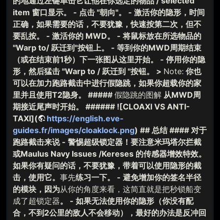
的地通过左键单击它让他在你选定的物品 / selected
item 窗口显示。 - 点击 "朝向"。 - 激活你的隐形，时间
正确，如果需要的话，不要犹豫，快速按第二次，但不
要乱按。 - 激活你的 MWD。 - 将鼠标放在所选物品的
"Warp to/ 跃迁到"按钮上。 - 等到你的MWD周期结束
（或在结束前1秒）下一张图从这里开始。 - 停用你的隐
形，然后猛击 "Warp to / 跃迁到 "按钮。 >
Note:
你也
可以在加力跑路截击中进行假隐跳，如果你超载你的家
里并且使用T2隐身。 #####
假隐跳的图解
从MWD周
期接近尾声时开始。 ###### ![CLOAXI VS ANTI-
TAXI](
https://english.eve-
guides.fr/images/cloaklock.png
) ## 总结 #### 对于
跑路截击来说 - 警惕超级锁定器！要注意米玛塔尔拦截
或Maulus Navy Issues /Kereses 的传感器增效特效。
如果你有疑问的话，不要犹豫，带着可以使用隐形的截
击，使用它。
事先
练习一下。 - 避免增加你的签名半径
的模块，因为
从你的角度来看，这简直就是把秒锁船变
成了超锁定器
。 - 如果无法使用你的隐形（你没有配
合，不到2公里的敌人不会移动），最好的办法是反冲回