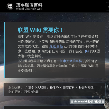
凛冬联盟百科
Winter Coalition Wiki
联盟 Wiki 需要你！
联盟 Wiki 需要你！看到过时的东西了吗？任何成员都
可以修缮它。不要害怕撕开陈旧过时的内容，并用你的
文章取而代之。跟随
最近更新
让你的熊猫同伴的帖子
少一些糟粕。如果您有任何问题，我们会在
QQ
的联盟
大群中为您解答。
不知道从哪里开始？ 我们有
一长串要做的事情
，其中许多
都非常简单。因此请分享您对游戏的了解，并帮助 Wiki 再
次变得精彩！
Home
您在这里
凛冬华人联盟
EVE WIKI 维基百科
秒锁与秒跳
您的足迹
秒锁与秒跳
zh:evewiki:秒锁与秒跳