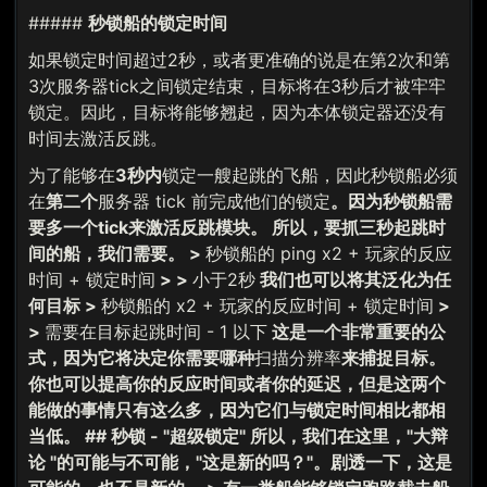
#####
秒锁船的锁定时间
如果锁定时间超过2秒，或者更准确的说是在第2次和第
3次服务器tick之间锁定结束，目标将在3秒后才被牢牢
锁定。因此，目标将能够翘起，因为本体锁定器还没有
时间去激活反跳。
为了能够在
3秒内
锁定一艘起跳的飞船，因此秒锁船必须
在
第二个
服务器 tick 前完成他们的锁定
。因为秒锁船需
要多一个tick来激活反跳模块。 所以，要抓三秒起跳时
间的船，我们需要。 >
秒锁船的 ping x2 + 玩家的反应
时间 + 锁定时间
> >
小于2秒
我们也可以将其泛化为任
何目标 >
秒锁船的 x2 + 玩家的反应时间 + 锁定时间
>
>
需要在目标起跳时间 - 1 以下
这是一个非常重要的公
式，因为它将决定你需要哪种
扫描分辨率
来捕捉目标。
你也可以提高你的反应时间或者你的延迟，但是这两个
能做的事情只有这么多，因为它们与锁定时间相比都相
当低。 ## 秒锁 - "超级锁定" 所以，我们在这里，"大辩
论 "的可能与不可能，"这是新的吗？"。剧透一下，这是