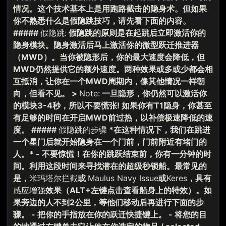
情况。这个技术基本上是用跑路截击的隐身术。但如果
你不熟悉什么是假隐跳技巧，请先看下面的内容。
#####
假隐跳:
假隐跳的原则是在起跳后立即激活你的
隐身模块。隐身激活后马上激活你的微型跃迁推进器
（MWD）。当你被隐形后，你的最大速度会降低，但
MWD仍然提供它的额外速度。两种效果或多或少都会相
互抵消，让你在一个MWD周期内，像其他情况一样朝
向，但看不见。 >
Note:
一旦隐形，你仍然可以激活你
的模块3-4秒，所以不要慌张! 如果你有T1隐身，你甚至
有足够的时间在开启MWD前过热，以补偿极速降低的速
度。 #####
假隐跳的步骤
*在这种情况下，我们在跳进
一个星门后就开始隐身在一个门前，门前附近有堵门的
人。* - 不要惊慌！在你的跳跃结束前，你有一分钟的时
间。利用这段时间来寻找潜在的超级秒锁船。最常见的
是，
米玛塔尔拦截
或
Maulus Navy Issue
或
Keres
，具有
感应增强
效果（ALT+左键点击查看船身上的特效）。如
果旁边的人不到2公里，等他们移动后再进行下面的步
骤。 - 把你的手指放在你的跃迁快捷键上。 - 将您的目