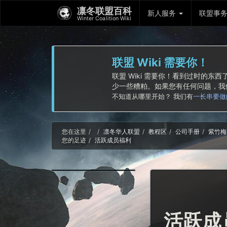
凛冬联盟百科
新人服务
联盟事
Winter Coalition Wiki
联盟 Wiki 需要你！
联盟 Wiki 需要你！看到过时的
少一些糟粕。如果您有任何问题，
不知道从哪里开始？ 我们有
一长串要做
Home
您在这里
凛冬华人联盟
教程区
公司手册
紫竹梅
您的足迹
活跃成员福利
活跃成