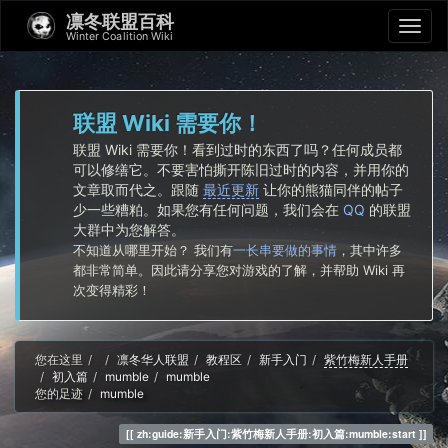
凛冬联盟百科
Winter Coalition Wiki
联盟 Wiki 需要你！
联盟 Wiki 需要你！看到过时的东西了吗？任何成员都
可以修缮它。不要害怕撕开陈旧过时的内容，并用你的
文章取而代之。跟随
最近更新
让你的熊猫同伴的帖子
少一些糟粕。如果您有任何问题，我们会在
QQ
的联盟
大群中为您解答。
不知道从哪里开始？ 我们有
一长串要做的事情
，其中许多
都非常简单。因此请分享您对游戏的了解，并帮助 Wiki 再
次变得精彩！
Home
您在这里
凛冬华人联盟
教程区
新手入门
紫竹梅新人手册
初入篇
mumble
mumble
您的足迹
mumble
zh:guide:新手入门:紫竹梅新人手册:初入篇:mumble:start