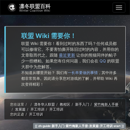
凛冬联盟百科
Winter Coalition Wiki
联盟 Wiki 需要你！
联盟 Wiki 需要你！看到过时的东西了吗？任何成员都
可以修缮它。不要害怕撕开陈旧过时的内容，并用你的
文章取而代之。跟随
最近更新
让你的熊猫同伴的帖子
少一些糟粕。如果您有任何问题，我们会在
QQ
的联盟
大群中为您解答。
不知道从哪里开始？ 我们有
一长串要做的事情
，其中许多
都非常简单。因此请分享您对游戏的了解，并帮助 Wiki 再
次变得精彩！
Home
您在这里
凛冬华人联盟
教程区
新手入门
紫竹梅新人手册
发展篇
开工培训
开工培训
您的足迹
开工培训
zh:guide:新手入门:紫竹梅新人手册:发展篇:开工培训:start