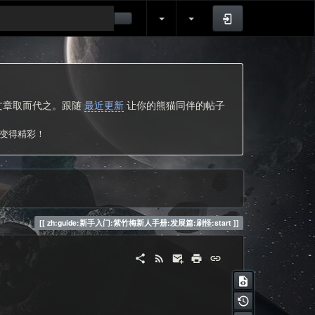
登录
的文章取而代之。跟随
最近更新
让你的熊猫同伴的帖子
次变得精彩！
zh:guide:新手入门:紫竹梅新人手册:发展篇:刷怪:start