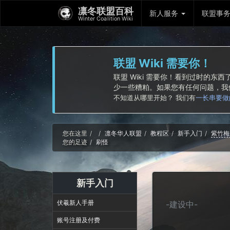
凛冬联盟百科
新人服务
联盟事
Winter Coalition Wiki
联盟 Wiki 需要你！
联盟 Wiki 需要你！看到过时的
少一些糟粕。如果您有任何问题，
不知道从哪里开始？ 我们有
一长串要做
Home
您在这里
凛冬华人联盟
教程区
新手入门
紫竹梅
您的足迹
刷怪
新手入门
伏羲新人手册
-建设中-
账号注册及付费