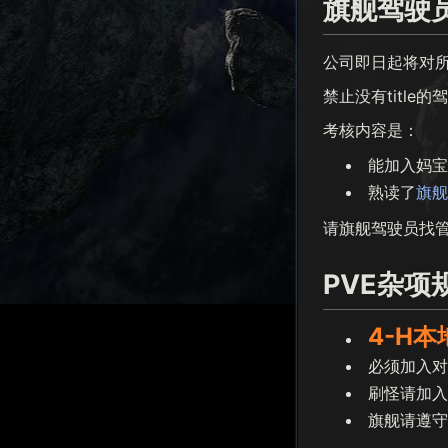
旗舰驾驶
公司即日起将对所
禁止没有title
考核内容是：
能加入妈宝
熟读了
旗舰
请旗舰驾驶员找管理
PVE杂项
4-H
必须加入对
刷怪请加入
旗舰请遵守