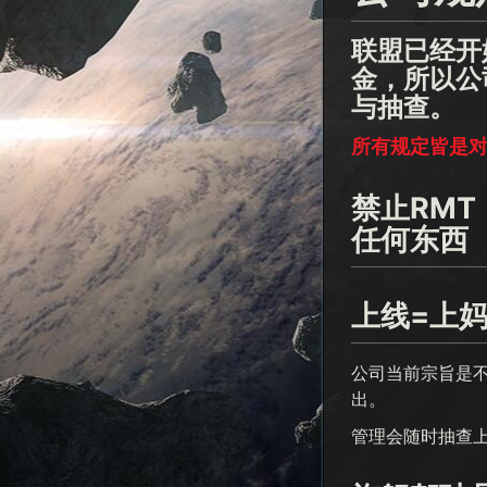
联盟已经开
金，所以公
与抽查。
所有规定皆是
禁止RM
任何东西
上线=上
公司当前宗旨是
出。
管理会随时抽查