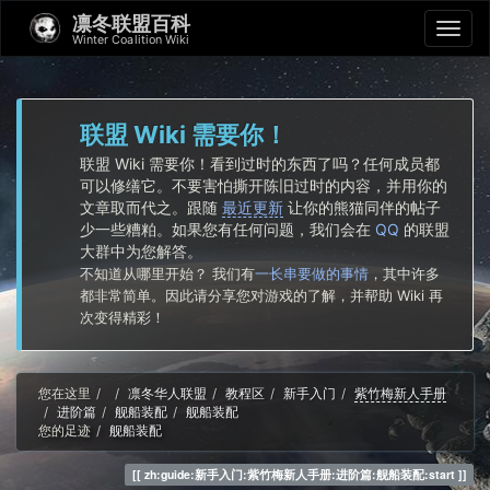
凛冬联盟百科
Winter Coalition Wiki
联盟 Wiki 需要你！
联盟 Wiki 需要你！看到过时的东西了吗？任何成员都
可以修缮它。不要害怕撕开陈旧过时的内容，并用你的
文章取而代之。跟随
最近更新
让你的熊猫同伴的帖子
少一些糟粕。如果您有任何问题，我们会在
QQ
的联盟
大群中为您解答。
不知道从哪里开始？ 我们有
一长串要做的事情
，其中许多
都非常简单。因此请分享您对游戏的了解，并帮助 Wiki 再
次变得精彩！
Home
您在这里
凛冬华人联盟
教程区
新手入门
紫竹梅新人手册
进阶篇
舰船装配
舰船装配
您的足迹
舰船装配
zh:guide:新手入门:紫竹梅新人手册:进阶篇:舰船装配:start