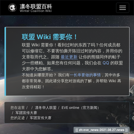
凛冬联盟百科
Winter Coalition Wiki
联盟 Wiki 需要你！
联盟 Wiki 需要你！看到过时的东西了吗？任何成员都
可以修缮它。不要害怕撕开陈旧过时的内容，并用你的
文章取而代之。跟随
最近更新
让你的熊猫同伴的帖子
少一些糟粕。如果您有任何问题，我们会在
QQ
的联盟
大群中为您解答。
不知道从哪里开始？ 我们有
一长串要做的事情
，其中许多
都非常简单。因此请分享您对游戏的了解，并帮助 Wiki 再
次变得精彩！
Home
您在这里
凛冬华人联盟
EVE online（官方新闻）
军团宣传大赛
您的足迹
军团宣传大赛
zh:eve_news:2021.08.27.news