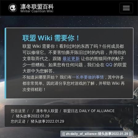
凛冬联盟百科
Winter Coalition Wiki
联盟 Wiki 需要你！
联盟 Wiki 需要你！看到过时的东西了吗？任何成员都
可以修缮它。不要害怕撕开陈旧过时的内容，并用你的
文章取而代之。跟随
最近更新
让你的熊猫同伴的帖子
少一些糟粕。如果您有任何问题，我们会在
QQ
的联盟
大群中为您解答。
不知道从哪里开始？ 我们有
一长串要做的事情
，其中许多
都非常简单。因此请分享您对游戏的了解，并帮助 Wiki 再
次变得精彩！
Home
您在这里
凛冬华人联盟
联盟日志 DAILY OF ALLIANCE
猪头故事2022.01.29
您的足迹
猪头故事2022.01.29
zh:daily_of_alliance:猪头故事2022.01.29