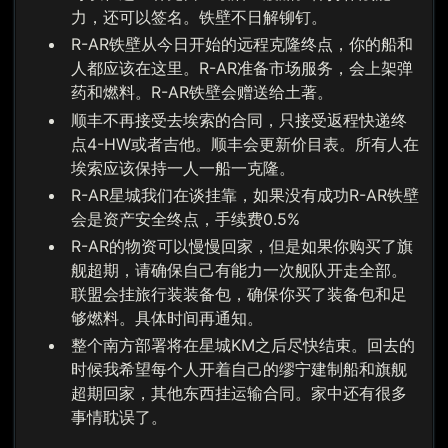
力，还可以签名。铁壁不日解铆钉。
R-AR铁壁从今日开始的远程克隆终点，你的船和
人都应该在这里。R-AR准备市场服务，会上架弹
药和燃料。R-AR铁壁会赠送给土著。
顺丰不再接受去埃索的合同，只接受返程快递终
点4-HW或者吉他。顺丰会更新价目表。所有人在
埃索应该保持一人一船一克隆。
R-AR星城我们在谈挂靠，如果没有成功R-AR铁壁
会是资产安全终点，手续费0.5%
R-AR的物资可以慢慢回家，但是如果你购买了旗
舰超期，请确保自己有能力一次舰队开走全部。
联盟会挂旅行装装备包，确保你买了装备包和足
够燃料。具体时间再通知。
整个南方部署将在星城KM之后尽快结束。回去的
时候我希望每个人开着自己的缪宁建制船和旗舰
超期回家，其他东西挂运输合同。家中还有很多
事情耽误了。