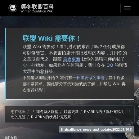
凛冬联盟百科
Winter Coalition Wiki
联盟 Wiki 需要你！
联盟 Wiki 需要你！看到过时的东西了吗？任何成员都
可以修缮它。不要害怕撕开陈旧过时的内容，并用你的
文章取而代之。跟随
最近更新
让你的熊猫同伴的帖子
少一些糟粕。如果您有任何问题，我们会在
QQ
的联盟
大群中为您解答。
不知道从哪里开始？ 我们有
一长串要做的事情
，其中许多
都非常简单。因此请分享您对游戏的了解，并帮助 Wiki 再
次变得精彩！
Home
您在这里
凛冬华人联盟
联盟更新
R-ARKN的状况补充说明
您的足迹
R-ARKN的状况补充说明
zh:alliance_news_and_update:2022.01.10
侧边栏