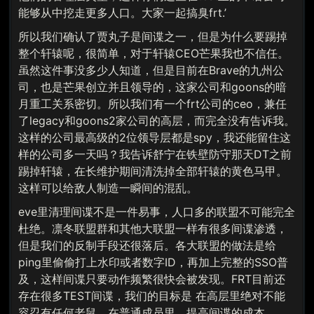
能够从中挖走更多人口。大家一起搞臭frt.’
所以我们确认了贾丸子是间谍之一，但是为什么要踢掉
整个轩辕呢，很简单，对于轩辕CEO芒果我也不信任。
虽然这件事没多少人知道，但是目前在Brave的九州公
司，也是芒果创立并且领导的，这家公司和goons的暗
月重工关系密切。所以我们有一个frt公司的ceo，兼任
了legacy和goons2家公司的高层，而完全没有告诉我。
这样的公司最高级的2位领导层都是spy，我还能留住这
样的公司多一天吗？我告诉舒宁在铁壁防守那天DT之前
踢掉轩辕，在长维护期间清洗掉全部轩辕的黄色马甲。
这样可以给敌人制造一瞬间的混乱。
eve里清理间谍不是一件易事，人口多的联盟不可能完全
杜绝。凛冬联盟群和其他大联盟一样有很多间谍渗透，
但是我们的反制手段还很落后。各大联盟的做法是给
ping里偷偷打上水印或者数字ID，再加上完整的SSO普
及，这样间谍只要动作频繁很快会被发现。FRT目前还
存在很多TEST间谍，我们的目标是 在高层里绝对不能
容忍有任何老鼠，在普通成员里，提高间谍的成本。