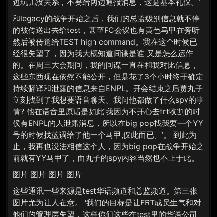
边玩儿没关系，不要给两边通报消息，这是基本礼仪。’
和legacy的战争开始之后，我们的总监级别信息就不停
的被传送出去给test，甚至FC会议也有黄色马甲在旁听
然后被传送给TEST high command。我在这个时候已
经很失望了，因为我大概知道间谍是谁 又是怎么运作
的。在周三大会期间，我的间谍一直在和我对比信息，
这些东西现在依然不能公开，但是花了3个小时终于确定
持续翻译和泄露的信息来自ENPL。开会结束之后贾丸子
立刻找到了我想要语音聊天。我问他都做了什么spy的事
情? 他在语音里原话是如此‘我因为不开心去frt收割的时
候有ENPL的人泄露消息，所以在big pop找我要一个YY
号的时候找蓝调给了他一个马甲,仅此而已。’。 到此为
止，我再也没法相信这个人，因为big pop在战争开始之
前就有YY马甲了，而丸子的spy内容当然也不止于此。
图片 图片 图片 图片
这些通讯一些来源是test华语频道和总监频道。第三张
图片尤为让人在意。 ‘我们的目标是让FRT成员生气和对
他们的管理层失望，这样你们这些在test里的华语公司