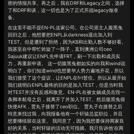
密的情报共享。再之后，我在DRF和Legacy之间，选择
了和DRF和谈，这一切也是为了正式开战legacy做准
备。
在这里不能不提EN-PL这家公司。在公司原主人腹黑兔
回归之后，他想要把ENPL从darkness退出加入到
TEST。但是遭到了拒绝，因为KB和出勤人数不够好看。
我甚至在中帮忙斡旋了一阵子，直到澳洲公司ceo
Sajuuk建议让ENPL先申请FRT，刷一下出勤和成员实
力，再重新申请。 这一切腹黑兔都如实的向我和wind说
明白了，你们知道wind也想要华人势力遍地开花，所以
我们接受了这个提议，让ENPL在frt暂住。所以从最开始
我们就明白ENPL最终的目的是加入TEST，但是当时我
对TEST并没有反感和敌意。EN-PL在被女娲成员击毁一
条脚本航母之后，就离开了并加入TEST。然后腹黑兔很
快便AFK，贾丸子接替了ceo职位。 贾丸子在接替之后
特意来找过我，向我报备他有一个轩辕总监职位，并且
想要继续留在这里。 我同意了，因为我想要保持两家良
好的关系，当时轩辕的活动无可指摘。我只告诉他‘在两