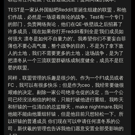
TEST是一家从外国贴吧Reddit里诞生组建的联盟，和他
们作战，必然是一场逆着舆论的战争。Test有一个专门
的部门，负责网络舆论，他们在QE-铁壁战之后招募了
许多成员，现在如果你打开reddit看到全是‘我们成员如
何强大 凛冬是如何不自量力的’。我希望你们不要妄自菲
薄也不要心高气傲，整个战争的目的，不是为了拿下敌
人的土地，我们不需要更多的土地，这场战争，是为了
把凛冬从一个三流联盟群砺练成制度健全，成员不是巨
婴的联盟。
同样，联盟管理的乐趣是很少的。作为一个F1成员或者
FC，我可以有很多快乐；但是作为ceo，我经常要做很
艰难的决定。剔除一家公司绝非仓促的决定，当一个公
司已经没法相信的时候，只能打破他进行重组。我昨天
和轩辕的一位清白的总监聊天，make nightmare.我问
他能不能由他重组轩辕，但是他目前只想轻松一下。所
以轩辕的普通成员 你们现在可以申请任何凛冬系的公
司，新伏羲的管理也告诉我他们愿意安置全部受影响的