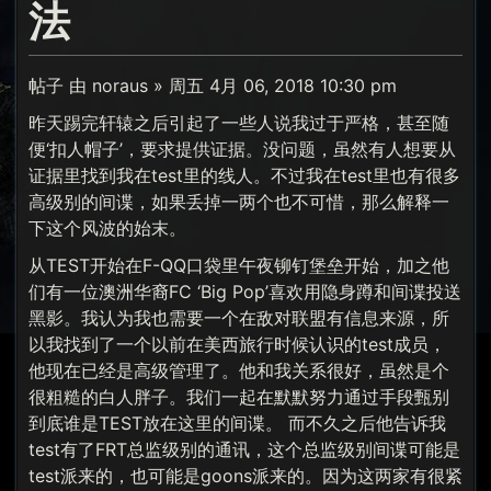
法
帖子 由 noraus » 周五 4月 06, 2018 10:30 pm
昨天踢完轩辕之后引起了一些人说我过于严格，甚至随
便‘扣人帽子’，要求提供证据。没问题，虽然有人想要从
证据里找到我在test里的线人。不过我在test里也有很多
高级别的间谍，如果丢掉一两个也不可惜，那么解释一
下这个风波的始末。
从TEST开始在F-QQ口袋里午夜铆钉堡垒开始，加之他
们有一位澳洲华裔FC ‘Big Pop’喜欢用隐身蹲和间谍投送
黑影。我认为我也需要一个在敌对联盟有信息来源，所
以我找到了一个以前在美西旅行时候认识的test成员，
他现在已经是高级管理了。他和我关系很好，虽然是个
很粗糙的白人胖子。我们一起在默默努力通过手段甄别
到底谁是TEST放在这里的间谍。 而不久之后他告诉我
test有了FRT总监级别的通讯，这个总监级别间谍可能是
test派来的，也可能是goons派来的。因为这两家有很紧