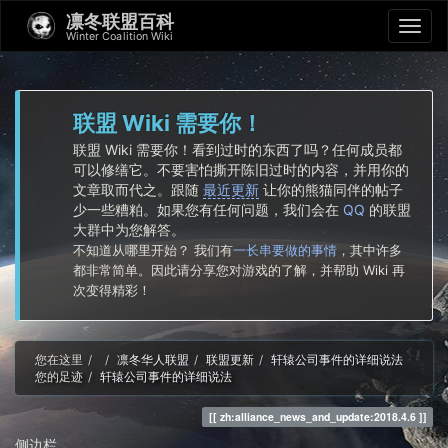
凛冬联盟百科
Winter Coalition Wiki
联盟 Wiki 需要你！
联盟 Wiki 需要你！看到过时的东西了吗？任何成员都
可以修缮它。不要害怕撕开陈旧过时的内容，并用你的
文章取而代之。跟随
最近更新
让你的熊猫同伴的帖子
少一些糟粕。如果您有任何问题，我们会在
QQ
的联盟
大群中为您解答。
不知道从哪里开始？ 我们有
一长串要做的事情
，其中许多
都非常简单。因此请分享您对游戏的了解，并帮助 Wiki 再
次变得精彩！
Home
您在这里
凛冬华人联盟
联盟更新
轩辕公司事件的详细说法
您的足迹
轩辕公司事件的详细说法
zh:alliance_news_and_update:2018.4.6
侧边栏