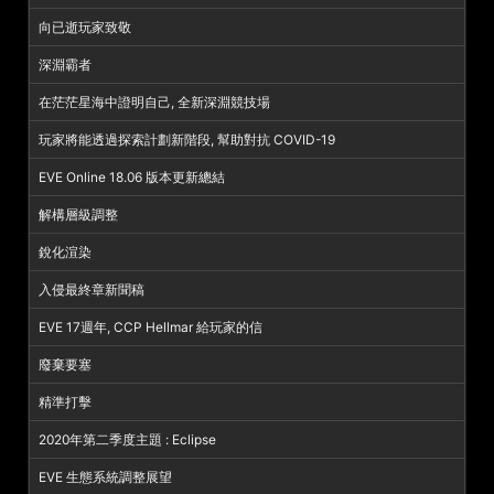
向已逝玩家致敬
深淵霸者
在茫茫星海中證明自己, 全新深淵競技場
玩家將能透過探索計劃新階段, 幫助對抗 COVID-19
EVE Online 18.06 版本更新總結
解構層級調整
銳化渲染
入侵最終章新聞稿
EVE 17週年, CCP Hellmar 給玩家的信
廢棄要塞
精準打擊
2020年第二季度主題 : Eclipse
EVE 生態系統調整展望