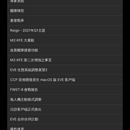
專家系統
艦隊陣型
要塞戰爭
Reign - 2021年Q1主題
M2-XFE 大屠殺
改善艦隊搜索功能
M2-XFE 第二次增強之事宜
EVE 生態系統調整展望2
CCP 宣佈開發原生 macOS 版 EVE 客戶端
FWST-8 會戰報告
無人機主動模式調整
日語客戶端正式推出
EVE 合作伙伴計劃
爆炸速度