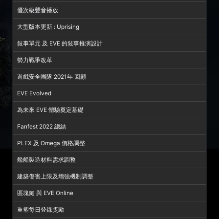
優次級聲音播放
大型版本更新 : Uprising
敍事單元 及 EVE 的敍事推演設計
勢力戰爭改革
遊戲安全團隊 2021年 回顧
EVE Evolved
為未來 EVE 體驗奠定基礎
Fanfest 2022 總結
PLEX 及 Omega 價格調整
艦船製造材料需求調整
建築傷害上限及增強機制調整
區塊鏈 與 EVE Online
重塑每日登錄獎勵