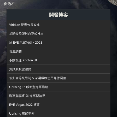
侧边栏
開發博客
Viridian 視覺效果改進
星際艦船彈射台正式推出
給 EVE 玩家的信 - 2023
資源調整
不斷改進 Photon UI
測試新默認總覽
低安全等級限制 & 深淵纖維使用條件調整
Uprising 16 艘新型海軍艦船
海軍型驅逐 與 海軍型無畏
EVE Vegas 2022 摘要
Uprising 艦船平衡