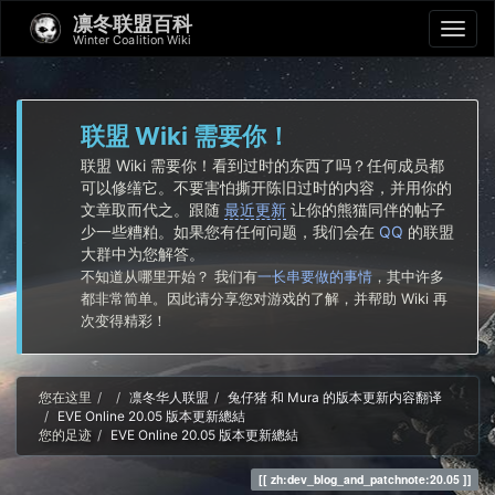
凛冬联盟百科
Winter Coalition Wiki
联盟 Wiki 需要你！
联盟 Wiki 需要你！看到过时的东西了吗？任何成员都
可以修缮它。不要害怕撕开陈旧过时的内容，并用你的
文章取而代之。跟随
最近更新
让你的熊猫同伴的帖子
少一些糟粕。如果您有任何问题，我们会在
QQ
的联盟
大群中为您解答。
不知道从哪里开始？ 我们有
一长串要做的事情
，其中许多
都非常简单。因此请分享您对游戏的了解，并帮助 Wiki 再
次变得精彩！
Home
您在这里
凛冬华人联盟
兔仔猪 和 Mura 的版本更新内容翻译
EVE Online 20.05 版本更新總結
您的足迹
EVE Online 20.05 版本更新總結
zh:dev_blog_and_patchnote:20.05