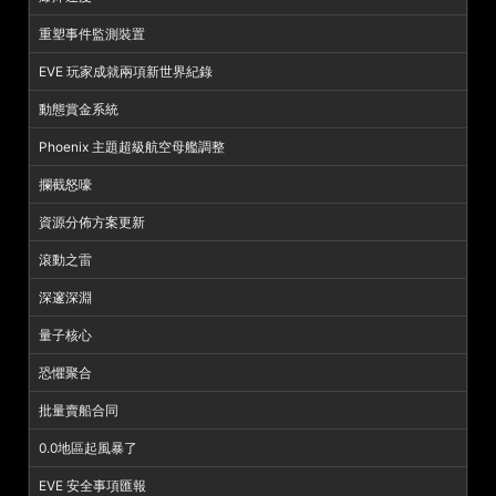
重塑事件監測裝置
EVE 玩家成就兩項新世界紀錄
動態賞金系統
Phoenix 主題超級航空母艦調整
攔截怒嚎
資源分佈方案更新
滾動之雷
深邃深淵
量子核心
恐懼聚合
批量賣船合同
0.0地區起風暴了
EVE 安全事項匯報