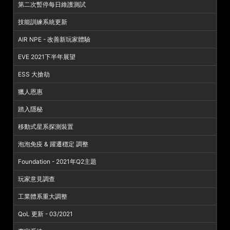
第二次暫停每日維護測試
技能訓練系統更新
AIR NPE - 改善新玩家體驗
EVE 2021下半年展望
ESS 大搶劫
獵人恩惠
踏入隱秘
移動式星系探測裝置
泡泡免疫 & 躍遷穩定 調整
Foundation - 2021年Q2主題
玩家意見調查
工業體系重大調整
QoL 更新 - 03/2021