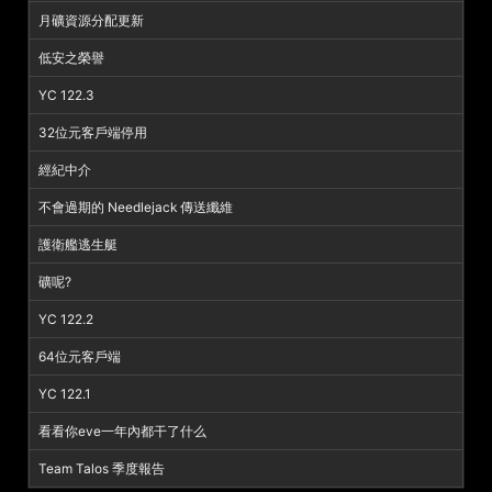
月礦資源分配更新
低安之榮譽
YC 122.3
32位元客戶端停用
經紀中介
不會過期的 Needlejack 傳送纖維
護衛艦逃生艇
礦呢?
YC 122.2
64位元客戶端
YC 122.1
看看你eve一年內都干了什么
Team Talos 季度報告