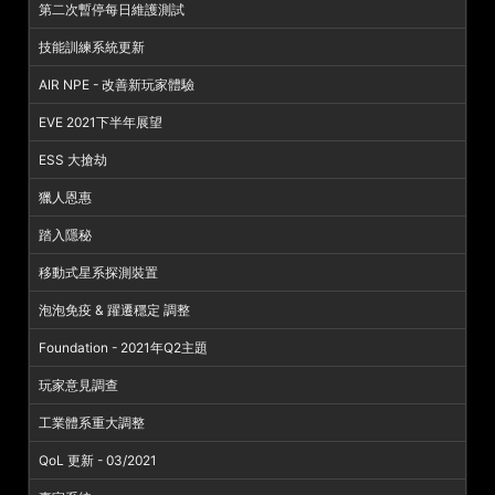
第二次暫停每日維護測試
技能訓練系統更新
AIR NPE - 改善新玩家體驗
EVE 2021下半年展望
ESS 大搶劫
獵人恩惠
踏入隱秘
移動式星系探測裝置
泡泡免疫 & 躍遷穩定 調整
Foundation - 2021年Q2主題
玩家意見調查
工業體系重大調整
QoL 更新 - 03/2021