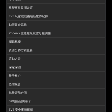
重塑事件監測裝置
EVE 玩家成就兩項新世界紀錄
動態賞金系統
Phoenix 主題超級航空母艦調整
攔截怒嚎
資源分佈方案更新
滾動之雷
深邃深淵
量子核心
恐懼聚合
批量賣船合同
0.0地區起風暴了
EVE 安全事項匯報