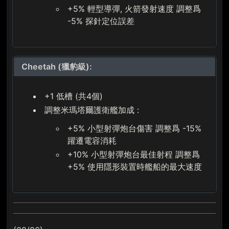
+5% 輕型導彈, 火箭發射速度 調整爲
-5% 探針定位誤差
Cheetah (獵豹級):
+1 低槽 (共4個)
調整米瑪塔爾護衛艦加成 :
+5% 小型射彈炮台傷害 調整爲 -15%
躍遷電容消耗
+10% 小型射彈炮台最佳射程 調整爲
+5% 使用隱形裝置時艦船的最大速度