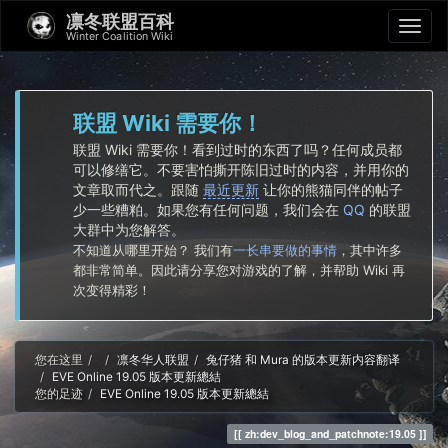
凛冬联盟百科
Winter Coalition Wiki
联盟 Wiki 需要你！
联盟 Wiki 需要你！看到过时的东西了吗？任何成员都
可以修缮它。不要害怕撕开陈旧过时的内容，并用你的
文章取而代之。跟随
最近更新
让你的熊猫同伴的帖子
少一些糟粕。如果您有任何问题，我们会在
QQ
的联盟
大群中为您解答。
不知道从哪里开始？ 我们有
一长串要做的事情
，其中许多
都非常简单。因此请分享您对游戏的了解，并帮助 Wiki 再
次变得精彩！
Home
您在这里
凛冬华人联盟
兔仔猪 和 Mura 的版本更新内容翻译
EVE Online 19.05 版本更新總結
您的足迹
EVE Online 19.05 版本更新總結
zh:dev_blog_and_patchnote:19.05