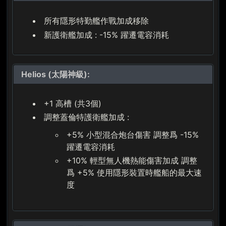
所有隱形特勤艦作戰加成移除
新護衛艦加成 : -15% 躍遷電容消耗
Helios (太陽神級):
+1 高槽 (共3個)
調整蓋倫特護衛艦加成 :
+5% 小型混合炮台傷害 調整爲 -15%
躍遷電容消耗
+10% 輕型無人機熱能傷害加成 調整
爲 +5% 使用隱形裝置時艦船的最大速
度