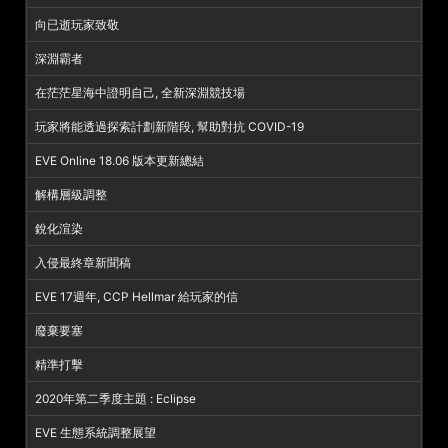
向已逝玩家致敬
深淵霸者
在茫茫星海中證明自己, 全新深淵競技場
玩家將能透過探索計劃新階段, 幫助對抗 COVID-19
EVE Online 18.06 版本更新總結
解構層級調整
銳化渲染
入侵最終章新聞稿
EVE 17週年, CCP Hellmar 給玩家的信
廢棄要塞
精準打擊
2020年第二季度主題 : Eclipse
EVE 生態系統調整展望