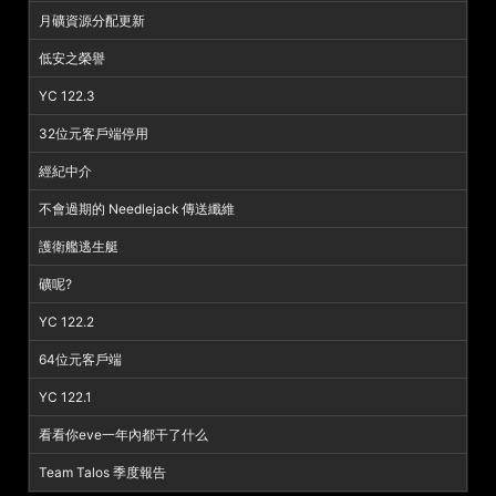
月礦資源分配更新
低安之榮譽
YC 122.3
32位元客戶端停用
經紀中介
不會過期的 Needlejack 傳送纖維
護衛艦逃生艇
礦呢?
YC 122.2
64位元客戶端
YC 122.1
看看你eve一年內都干了什么
Team Talos 季度報告