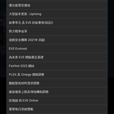
優次級聲音播放
大型版本更新 : Uprising
敍事單元 及 EVE 的敍事推演設計
勢力戰爭改革
遊戲安全團隊 2021年 回顧
EVE Evolved
為未來 EVE 體驗奠定基礎
Fanfest 2022 總結
PLEX 及 Omega 價格調整
艦船製造材料需求調整
建築傷害上限及增強機制調整
區塊鏈 與 EVE Online
重塑每日登錄獎勵