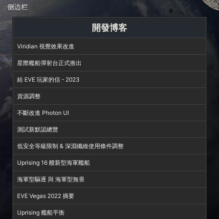
侧边栏
開發博客
Viridian 視覺效果改進
星際艦船彈射台正式推出
給 EVE 玩家的信 - 2023
資源調整
不斷改進 Photon UI
測試新默認總覽
低安全等級限制 & 深淵纖維使用條件調整
Uprising 16 艘新型海軍艦船
海軍型驅逐 與 海軍型無畏
EVE Vegas 2022 摘要
Uprising 艦船平衡