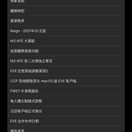
專家系統
艦隊陣型
要塞戰爭
Reign - 2021年Q1主題
M2-XFE 大屠殺
改善艦隊搜索功能
M2-XFE 第二次增強之事宜
EVE 生態系統調整展望2
CCP 宣佈開發原生 macOS 版 EVE 客戶端
FWST-8 會戰報告
無人機主動模式調整
日語客戶端正式推出
EVE 合作伙伴計劃
爆炸速度