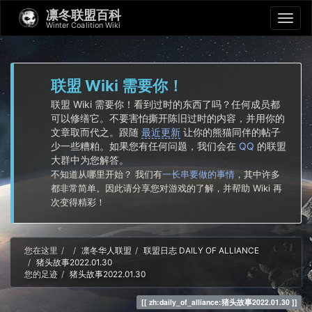
凛冬联盟百科
Winter Coalition Wiki
联盟 Wiki 需要你！
联盟 Wiki 需要你！看到过时的东西了吗？任何成员都
可以修缮它。不要害怕撕开陈旧过时的内容，并用你的
文章取而代之。跟随
最近更新
让你的熊猫同伴的帖子
少一些糟粕。如果您有任何问题，我们会在
QQ
的联盟
大群中为您解答。
不知道从哪里开始？ 我们有
一长串要做的事情
，其中许多
都非常简单。因此请分享您对游戏的了解，并帮助 Wiki 再
次变得精彩！
Home
您在这里
凛冬华人联盟
联盟日志 DAILY OF ALLIANCE
猪头故事2022.01.30
您的足迹
猪头故事2022.01.30
zh:daily_of_alliance:猪头故事2022.01.30