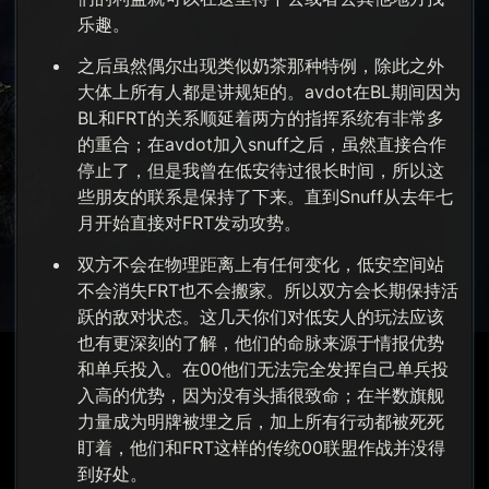
乐趣。
之后虽然偶尔出现类似奶茶那种特例，除此之外
大体上所有人都是讲规矩的。avdot在BL期间因为
BL和FRT的关系顺延着两方的指挥系统有非常多
的重合；在avdot加入snuff之后，虽然直接合作
停止了，但是我曾在低安待过很长时间，所以这
些朋友的联系是保持了下来。直到Snuff从去年七
月开始直接对FRT发动攻势。
双方不会在物理距离上有任何变化，低安空间站
不会消失FRT也不会搬家。所以双方会长期保持活
跃的敌对状态。这几天你们对低安人的玩法应该
也有更深刻的了解，他们的命脉来源于情报优势
和单兵投入。在00他们无法完全发挥自己单兵投
入高的优势，因为没有头插很致命；在半数旗舰
力量成为明牌被埋之后，加上所有行动都被死死
盯着，他们和FRT这样的传统00联盟作战并没得
到好处。