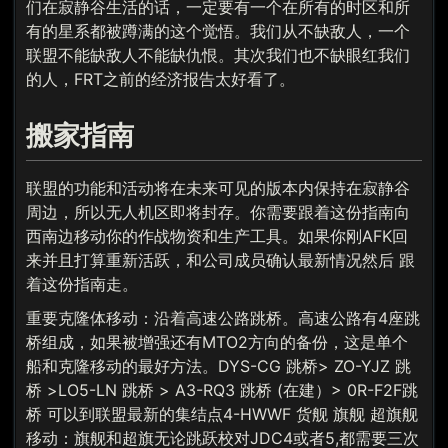
们在寂静谷生活的话，一定要有一个在所有的时区和所
有的星系都被蹲满的这个觉悟。我们从不缺敌人，一个
联盟不能缺敌人不能缺仇恨。其次我们也不缺眼红我们
的人，FRT之前的经济报告太好看了。
搬家指南
联盟的功能和活动将在未来可见的版本内保持在寂静谷
周边，所以无人机区即将封存。你需要跟着这份指南向
西南边移动你的作战物资和生产工具。如果你刚AFK回
来并且打算重新活跃，和公司成员确认最新情况然后 跟
着这份指南走。
重要克隆体移动：沿着高速公路跳桥。高速公路有4座跳
桥组成，如果被增强还有MTO2方向的备份，这是单个
船和克隆移动的最好方法。DYS-CG 跳桥> ZO-YJZ 跳
桥 >LO5-LN 跳桥 > A3-RQ3 跳桥 (在建）> 0R-F2F跳
桥 可以到联盟最新的集结点4-HWWF 货舰 旗舰 超旗舰
移动：旗舰和超旗无论跳跃校对JDC4或者5,都需要三次