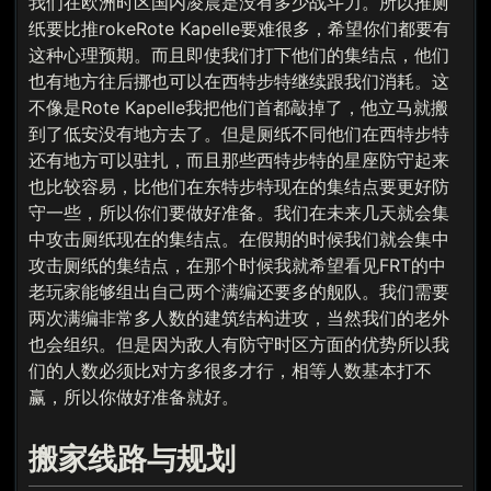
我们在欧洲时区国内凌晨是没有多少战斗力。所以推厕
纸要比推rokeRote Kapelle要难很多，希望你们都要有
这种心理预期。而且即使我们打下他们的集结点，他们
也有地方往后挪也可以在西特步特继续跟我们消耗。这
不像是Rote Kapelle我把他们首都敲掉了，他立马就搬
到了低安没有地方去了。但是厕纸不同他们在西特步特
还有地方可以驻扎，而且那些西特步特的星座防守起来
也比较容易，比他们在东特步特现在的集结点要更好防
守一些，所以你们要做好准备。我们在未来几天就会集
中攻击厕纸现在的集结点。在假期的时候我们就会集中
攻击厕纸的集结点，在那个时候我就希望看见FRT的中
老玩家能够组出自己两个满编还要多的舰队。我们需要
两次满编非常多人数的建筑结构进攻，当然我们的老外
也会组织。但是因为敌人有防守时区方面的优势所以我
们的人数必须比对方多很多才行，相等人数基本打不
赢，所以你做好准备就好。
搬家线路与规划