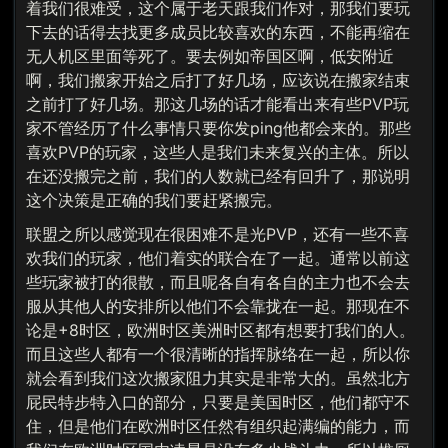
着我们很难受，这个属于老天跟我们作对，那我们要玩
下去的话得去找更多成员比较喜欢的东西，不能再缩在
无人机区里面等死了。要去例如帝国区啊，低安附近
啊，我们搬家开始之后打了好几场，应该说在搬家结束
之前打了好几场。那这几场的话才能看出来有些PVP玩
家不管经历了什么事情只要你发ping他都会来的。那些
喜欢PVP的玩家，这些人是我们未来复兴的主体。所以
在还没搬完之前，我们的人数就已经有回升了，那说明
这个决策是正确的我们要赶紧搬完。
联盟之所以感觉现在很困难不是光PVP，还有一些不喜
欢我们的玩家，他们着实的联合在了一起。通常以前这
些玩家被打的很散，而且呢各自有各自的主力也不会去
服从其他人的安排所以他们不会靠拢在一起。那现在不
论是+8时区，欧洲时区美洲时区都有想要打我们的人。
而且这些人都有一个很清晰的指挥脉络在一起，所以你
就会看到我们这次搬家阻力其实是非常大的。虽然北方
屁民特步特入口的部分，只要是美国时区，他们都守不
住，但是他们在欧洲时区任然有组织起满编的能力，而