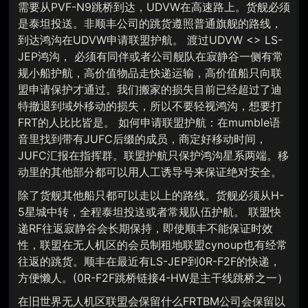
需要从PVF-N9跳桥到达，UDVW在高速路上。货舰必须
是泰坦投送。非顺丰公司的跳货遵照普通旗舰的路线，
到达鸿沟在UDVW申请联盟护航。 渡过UDVW <> LS-
JEP鸿沟， 必须有同伴或者公司舰队在寂静谷一侧有常
规小船护航，高价值物品走快递运输，高价值船只向联
盟申请保护才通过。我们搬家的损失目前已经超过了迪
特撤退到域外移动的损失，所以不要轻视鸿沟，想要打
FRT的人比比皆是。 如何申请联盟护航：在mumble语
音里找到带有JUFC后缀的成员，商定好移动时间，
JUFC汇报在指挥群。联盟护航只保护鸿沟星系两端。移
动里的其他部分都可以用人工诱导号来保证绝对安全。
除了货舰其他船只都可以走以上的路线。货舰必须从H-
5星城中转，全程泰坦投送或者常规队伍护航。 联盟快
递RF往返寂静谷会长期保持，即使顺丰不能保证时效
性，联盟在无人机区的会员制租地联盟cynoup也有经常
往返的跳货。顺丰在最近有LS-JEP到0R-F2F的快递，
方便懒人。(0R-F2F跳桥链接4-HW是主干线跳桥之一）
在旧世界无人机区联盟会保留什么FRTBM公司会保留以