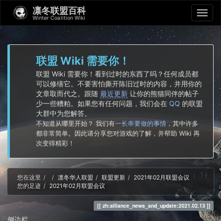
凛冬联盟百科
Winter Coalition Wiki
联盟 Wiki 需要你！
联盟 Wiki 需要你！看到过时的东西了吗？任何成员都
可以修缮它。不要害怕撕开陈旧过时的内容，并用你的
文章取而代之。跟随
最近更新
让你的熊猫同伴的帖子
少一些糟粕。如果您有任何问题，我们会在
QQ
的联盟
大群中为您解答。
不知道从哪里开始？ 我们有
一长串要做的事情
，其中许多
都非常简单。因此请分享您对游戏的了解，并帮助 Wiki 再
次变得精彩！
Home
您在这里
凛冬华人联盟
联盟更新
2021年02月联盟会议
您的足迹
2021年02月联盟会议
zh:alliance_news_and_update:2021.02.13
侧边栏