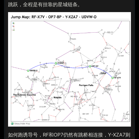
跳跃，全程是有挂靠的星城链条。
如何跑诱导号，RF和OP7仍然有跳桥相连接，Y-XZA7则