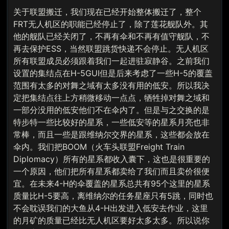
关于联盟搬迁，我们现在已经开始整体搬迁了，整个
FRT无人机区的职能已经停止了，除了莲花舰队外。其
他的舰队已经关闭了，不再有伞和不再有值守舰队，不
再去保护ESS，当然联盟跳货快递不会停止。无人机区
所有联盟成员必须跟着我们一起进驻寂静谷。之前我们
设置的集结点在H-5GUI但是后来考虑了一些H-5的覆盖
范围有太多的对舞之域有太多没有用的低安。所以我决
定把集结点往上方稍微移动一点点，牺牲掉对舞之域和
一部分没用的低安他们不在伞内了。但是与之交换的是
特步特一些比较好的星系，一些低安等的星系月亮也非
常棒，而且一些是跟维纳尔交界的星系，这些都会放在
伞内。我们把BOOM（火车头联盟Freight Train
Diplomacy）所有的星系都收入囊下，这也是很重要的
一个原因，他们把所有星系都卖给了我们而且卖价很便
宜。在未来4-H的伞覆盖的星系总共有95个这里的星系
质量比H-5要高，离维纳尔的任务星座只有5跳，同时也
不会耽误我们的大鱼从4-H出发进入低安去作业，这里
的月矿的质量已经比无人机区要好太多太多。所以说你