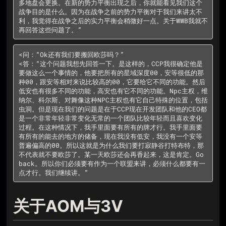
多地盘会更换。在新的势力平衡出现之后，你就能看见我们这个
战争目的是什么。因为在战争之前的势力平衡对于我们来讲太不
利，我觉得在战争之后的实力平衡会稍微好一点。关于WWB我就不
再回答这些问题了。”
<问：“Ok还有我们要搬回欧莎吗？”

<答：“这个问题我想先回答一下。是这样的，CCP我很确定他是
要做这么一个事情的，他要把所有的星域深度00，安等很低的那
种00，跟安等相对来说比较高的00，它要给它不同的功能。然后
低安也有很多不同的功能，高安也有它不同的功能。Npc主权，维
纳尔、科尔斯、对舞像这种NPC主权也有它自己特殊的位置，包括
虫洞。但是现在我们的问题是在于CCP现在开发团队和他的CEO都
是一个非常年轻非常变化无常的一个团队比较年轻而且喜欢变化
过程。在这种情况下，我手里面要有所有的牌才行。我手里面要
有所有的能去的地方的储备，现在我没有低安，我没有一个安等
普遍偏高的00。所以这就是为什么我们要打寂静谷打特布特，那
不代表就不要欧莎了。某一天欧莎还会再香起来，这是肯定。Go 
back。所以你们必须要有作为一个联盟来讲，必须什么都要有一
点才行。我们继续讲。”
关于AOM与3V