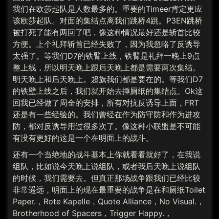
我们在欧莎起队是人数最多的。重要的Timeer肯定更应
该欧莎起队。对面的集结点离我们跳桥4跳。P3EN跳桥
被打死了能有两回了吧，像这种情况最好还是斩首比较
方便。上个礼拜斩首已经失败了，因为我忽略了反诱导
太强了。等我们D7的铁臂上线，铁臂是礼拜一晚上9点
整上线，所以明天晚上跟后天晚上都是需要两次集结。
明天晚上和后天晚上。超旗我们都是要在的。等我们D7
的铁壁上线之后，我们就开始去捶厕纸的集结点。Ok这
回我已经做了周全的安排，所有对抗反诱导上面，FRT
还是有一些经验的。我们曾经在作为防守防和作为进攻
防，都对反诱导用过很多次了。像这种小联盟是不可能
有没有更好的这是一个在明面上的战斗。
还有一个当绝地的战斗基本上你就看看就好了，在我说
组队，比如说今天晚上说组队，或者我后天晚上说组队
的时候，我们需要去。但真正那场战争跟我们已经比较
非常遥远，明面上的现在最重要的战争是在和厕纸Toilet
Paper.，Rote Kapelle，Quote Alliance，No Visual.，
Brotherhood of Spacers，Trigger Happy.，