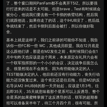
了，整个窗口期间PanFam都不会离开T5IZ。所以要强
行打进来的话是不太可能。但是brave，Test有时候就会
被分心，他说我们要去救一个卡彻的铁臂结构，然后我
们就跟他说，如果你走了的话，这个IHUB没了，然后战
争就结束了，然后卡彻到后面会被打，所以你做好取
舍。
基本上就是这样子，我们之前讲的可能你不知道，我告
诉你一些FC和一些 WC，其他成员联盟。我在12月底是
这么跟他们讲，那是在M2发生之前，有时候我们会在1
月中旬昨天也应该是这个周末，本来原定在礼拜六会有
一个联军指挥部的一个小小的会议，决定战争后面怎么
走。很显然现在不会发生。因为有些能做决定的人，
TEST能做决定的人，他目前还没有行动能力，丧失行动
能力还没恢复过来。这个肯定还是往后拖，但是M2的反
右导从M2 IHUB掉的那一天开始起，应该是1月3号。往
后即35天，35天就意味着那个星系可以上反诱导。整个
全星系的如果蜜蜂掌握了这反诱导的话，联军的超期泰
坦可以准备呆半年了，待三个月四个月，很有可能。所