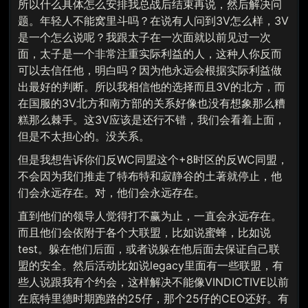
所以什么具体怎么安排我总战后结束再说，然后解决问
题。年轻人不能窝里斗吗？在说有人问到3V怎么样，3V
是一个怎么说呢？我跟太子在一次面就以前见过一次
面，太子是一个非常注重实际利益的人，这种人你反而
可以去信任他，明白吗？因为他永远会根据实际利益做
出最好的判断。所以我相信他的选择而且3V的北方，而
在国服的3V北方和南方部的关系好像也没有想象那么糟
糕那么棘手。这3V应该是还行不错，我们会看着上面，
但是不太担心的。没关系。
但是我想告诉你们反WC同盟这个+8时区的反WC同盟，
不会因为我们推走了特布特和寂静谷的土著就停止，他
们会永远存在。对，他们会永远存在。
直到他们的领导人觉得打不赢为止，一直会永远存在。
而且他们会依附于各个大联盟，比如说蜜蜂，比如说
test。躲在他们后面，或者说躲在他后面去保证自己联
盟的安全。然后活动比如说legacy里面有一些联盟，有
些人说跟我有个约会，这样解决不能像VINDICTIVE以前
在底特里德时期跑路的25仔，那个25仔的CEO还好。有