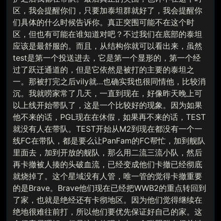
区，我会提醒你们，只要加泰坦群就好了，我会提醒你
们具体的什么时候告诉你。真正突围可能不在这个时
区，但也有可能在谁知道对吧？不过我们在底部的泰坦
应该是最舒服的。而且，从结构你就可以看出来，虽然
test是第一个投送进去，它是第一个显形的，第一个经
过了跃迁通道的，但是它依然是被打的主要的泰坦之
一。那被打完之后vily就…也确实我也很同情他，比较消
沉。我就唠家常了几天，一直到现在，好像昨天晚上可
以上线开始带队了，这是一个比较好的现象。因为如果
他不来的话，PGL现在在休假，如果再不来的话，TEST
就没有人在带队。TEST开始从M2到现在都没有一个一
线FC在带队，都是要么让PanFam的FC帮忙，加到舰队
里面去，加到开放的舰队，那么用二流三流小队，然后
再卡撤被人揍的头破血流，已经变成他们卡撤已经彻底
就烧掉了。这个星域没有人管，唯一管的觉得卡撤重要
的是Brave。Brave他们现在已经把WWB2的重点转回到
了家，也就是绝经还有卡彻地区。因为他们觉得继续在
绝地很难往前打，所以他们要优先保证好自己的家。这