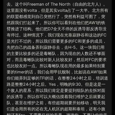
去。这个叫Freeman of The North（自由的北方人）。
这里面没有volta，但是其实volta占了一大半。北方所有
的联盟都感觉到自己突然行了，突然有利益可图了，突
然跟我们打起来了。所以你可以看到在他们把AW1的铁
臂推进了结构。他们把D7全天不停的反诱导那反诱导没
有停过。这种情况下，我们现在光靠寂静谷和这边的FC
是光打不过的，所以我们需要更多的FC和更多的成员，
先把自己的战备弄到寂静谷去，去H-5。这一块我们用
的主要比较多的还是毒蜥队，因为现在的人数还不够面
对，而且毒蜥队比较对新人比较友好，然后对FC的要求
也比较友好一点。所以毒蜥队现在用的最多如果特别重
要的timer的话，我们会用甲抗舰制，比如说在AW1如果
你们能弄到足够的TFI的话，在整整24小时之后，培训道
路是整整24小时之后。Yes，明晚的9:30。但是这是一
个敌人的星系，所以我们肯定是要提到组队的去拆对面
的反诱导，所以你可以大概估摸着我们维护之后就要起
队，甚至在维护之前，有些超期就要开始移动，明天我
们是会用所有的还在无人机区的超期和泰坦，还有小旗