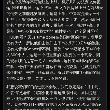
以这个反诱导不可能让他上线。有好几种办法要么你把
这个IHUB拆掉，这个很难。要么在反诱导上线之前35天
的倒数之前能越狱逃走，这是上策。中策就是最后一个
礼拜，不管损失有多大，所有人都要上线，然后我们可
能甚至跳更多的泰坦进去，重新打一次。赌注很高，但
是基于中策拆IHUB我觉得可能性更小。这个是时区拆
IHUB你看昨天us time zone在美国时区的时候，联军是
大有优势，所以他们去他们去了m2拆了30分钟的泡泡，
没有人管他Goons管不到。因为Goons还是少了400个
人300个人，这是一个很重要的很重要的一个现象。因
为现在哪怕是有一龙 Alice和alex这种美国时区的FC在
带队，他们主要的精力都放在自己的凌晨，也就是现在
这个时候，来防止联军逃跑。所以在美国时区他们的顶
尖的FC是不在，导致天天不停的逃。
我想说我们FRT的进度不会改，我们原定是在2月中旬。
不管情况如何，我都会把泰坦超旗撤回去。原因是这
样，但是现在会稍微拖延一点，也许吧，但是我们原定
的计划是在3月1号的时候把欧莎的伞所有人移动到寂静