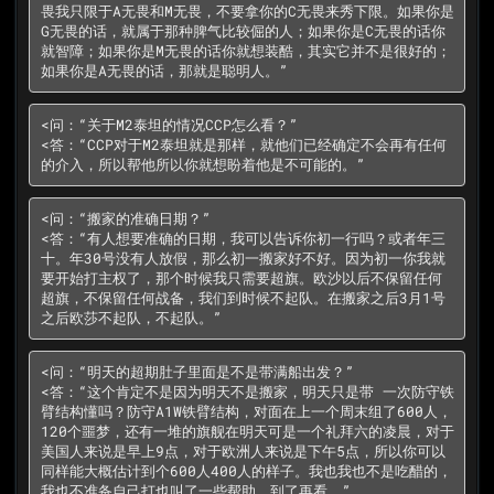
畏我只限于A无畏和M无畏，不要拿你的C无畏来秀下限。如果你是
G无畏的话，就属于那种脾气比较倔的人；如果你是C无畏的话你
就智障；如果你是M无畏的话你就想装酷，其实它并不是很好的；
如果你是A无畏的话，那就是聪明人。”
<问：“关于M2泰坦的情况CCP怎么看？”

<答：“CCP对于M2泰坦就是那样，就他们已经确定不会再有任何
的介入，所以帮他所以你就想盼着他是不可能的。”
<问：“搬家的准确日期？”

<答：“有人想要准确的日期，我可以告诉你初一行吗？或者年三
十。年30号没有人放假，那么初一搬家好不好。因为初一你我就
要开始打主权了，那个时候我只需要超旗。欧沙以后不保留任何
超旗，不保留任何战备，我们到时候不起队。在搬家之后3月1号
之后欧莎不起队，不起队。”
<问：“明天的超期肚子里面是不是带满船出发？”

<答：“这个肯定不是因为明天不是搬家，明天只是带 一次防守铁
臂结构懂吗？防守A1W铁臂结构，对面在上一个周末组了600人，
120个噩梦，还有一堆的旗舰在明天可是一个礼拜六的凌晨，对于
美国人来说是早上9点，对于欧洲人来说是下午5点，所以你可以
同样能大概估计到个600人400人的样子。我也我也不是吃醋的，
我也不准备自己打也叫了一些帮助。到了再看。”