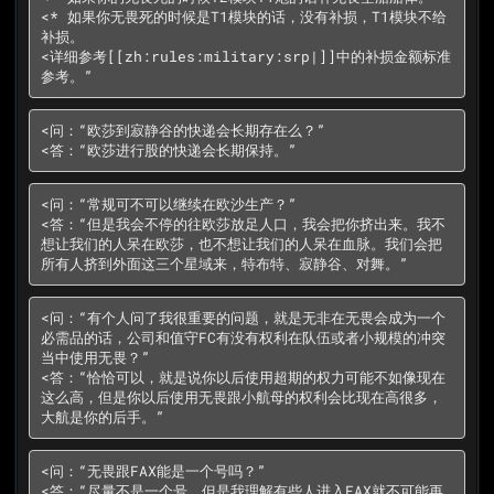
<* 如果你无畏死的时候是T1模块的话，没有补损，T1模块不给
补损。

<详细参考[[zh:rules:military:srp|]]中的补损金额标准
参考。”
<问：“欧莎到寂静谷的快递会长期存在么？”

<答：“欧莎进行股的快递会长期保持。”
<问：“常规可不可以继续在欧沙生产？”

<答：“但是我会不停的往欧莎放足人口，我会把你挤出来。我不
想让我们的人呆在欧莎，也不想让我们的人呆在血脉。我们会把
所有人挤到外面这三个星域来，特布特、寂静谷、对舞。”
<问：“有个人问了我很重要的问题，就是无非在无畏会成为一个
必需品的话，公司和值守FC有没有权利在队伍或者小规模的冲突
当中使用无畏？”

<答：“恰恰可以，就是说你以后使用超期的权力可能不如像现在
这么高，但是你以后使用无畏跟小航母的权利会比现在高很多，
大航是你的后手。”
<问：“无畏跟FAX能是一个号吗？”

<答：“尽量不是一个号，但是我理解有些人进入FAX就不可能再