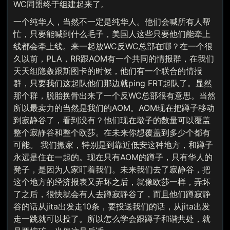
WC同盟终于组建起来了。
一个纯华人，当然不一定是纯华人。他们会喊所有人帮
忙，只要能喊到什么毛子，美国人这些只要他们能牵上
线都会牵上线。来一起放WC反WC总部在哪？在一个很
久以前，PLA，RR跟AOM有一个共同的情报群，在我们
天天组隐轰跟斯图卡的时候，他们有一个联合的情报
群，只要我们这起队他们那边就ping FRT起队了。显然
那个群，脱胎换骨出来了一个反WC总部很有意思。当然
所以最卖力的当然是我们的AOM。AOM现在把蹲子移动
到寂静谷了，看到没有？他们现在墩子的数量可以覆盖
整个寂静谷和整个欧莎。在未来你想覆盖到多少个都有
可能。 我们搬家，特别是到靠近低安这种地方，和蹲子
永远是住在一起的。现在只有AOM的蹲子，只有华人的
凳子，是因为人家盯着我们。未来我们去了寂静谷，把
这个地方的经济报表又弄坏之后，就像欧莎一样，弄坏
了之后，很快就会有人去蹲寂静谷了，而且他们蹲寂静
谷的话从jita出发走10条，要投送我们的话，从jita出发
走一跳就可以投了。所以怎么学会跟蹲子和谐共处，就