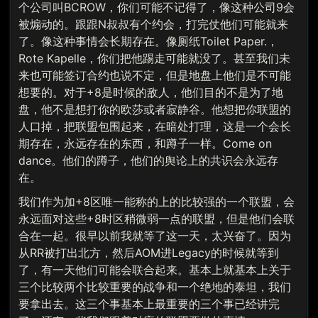
个公司叫BCROW，你们可能不记得了，像这种公司9会
被煽动的。跟跟N叔叔有个约会，打完仗他们可能就来
了。像这种事情会长期存在。像厕纸Toilet Paper.，
Rote Kapelle，你们把他踢走可能就没了。甚至我们未
来也可能签订合约也说不定，但是地盘上他们是不可能
想要的。对于+8是时候的敌人，他们目的不是为了地
盘，他不是想打你的欧莎或者寂静谷。他想把你联盟的
人口掉，把联盟包围起来，在暗处打理，这是一个会长
期存在，永远存在的东西，和蹲子一样。Come on
dance。他们的蹲子，他们的舆论上的共识会永远存
在。
我们作为加+8区唯一能称的上的比较强的一个联盟，会
永远面对这些+8时区稍微弱一点的联盟，但是他们会联
合在一起。很早以前我就等了这一天，太兴奋了。因为
从RR被打出北方，然后AOM进Legacy的时候就等到
了，有一天他们可能会联合起来。基本上就基本上关于
三个比较两个比较重要的战争和一个绝地的泰坦，我们
要拿出去。这三个事基本上最重要的三个事已经讲完