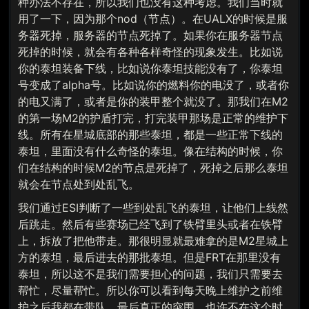
种办法不存在，所以我们也没有这种考虑。我们当时就
用了一下，因为那个nod（节点）。在UALX的时候是服
务器死掉，服务器的节点死掉了。如果你在服务器节点
死掉的时候，就会有各种各样奇怪的现象发生。比如说
你的泰坦装备下线，比如说你泰坦技能没有了，你泰坦
号变成了alpha号。比如说你的燃料你的电没了，或者你
的电又满了，或者是你的装甲整个就没了。那我们在M2
的第一场M2的护盾打完，打完装甲那场是正常的维护下
线。所有在星城底部的那些泰坦，都是一些正常下线的
泰坦，里面没有什么奇怪的泰坦。像在结构的时候，你
们在结构的时候M2的节点是死掉了，死掉之后那么泰坦
就会在节点处到处乱飞。
我们通过ESI判断了一些到处乱飞的泰坦，让他们上线然
后跳走。然后有些赛场已经飞到了铁臂里头或者在铁臂
上，拆放了把他带走。那很明显就最难拿的是M2星城上
方的泰坦，最后进去的那批泰坦。但是FRT在那里没有
泰坦，所以这不是我们需要担心的问题，我们只需要去
帮忙，尽量帮忙。所以你可以看到每天晚上维护之前维
护之后我都在带队。最后真正的突围，也许不在这个时