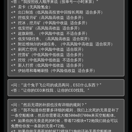
<答：“我按照收入顺序来说（按单号一小时来算）”

<* 卖卡（无风险氪金）

<* 出口制造（低风险高投资中回报长周期 适合多开）

<* 挖低安月矿（高风险高收益 适合多开）

<* 挖冰，挖月矿（中风险中收益 适合多开）

<* 低安挖矿（高风险高收益 适合多开）

<* 超旗刷怪。（中风险中收益 不适合多开）

<* 低安5级任务。（高风险高收益 适合双开）

<* 附近维纳尔的4级任务。（中高风险中高收益 适合双开）

<* 刷死亡空间（中风险中收益 适合双开）

<* 挖普矿（中低风险中低收益 适合多开）

<* 挖坟（中低风险中低收益 不适合多开）

<* 新人打捞（低风险中低收益 适合多开）

<* 伊始塔和毒蜥刷怪（中风险低收益 适合多开）
<问：“这个兔子飞公司的成员再问，ESI什么东西？”

<答：“让你的CEO来找我，让你的CEO找我。”
<问：“然后无谓的补损也没有详细的规则？”

<答：“我不知道你想要多详细的规则，我们上次死的无畏是补了
一条空船船体，然后你需要花大概500m到700m来买空船船体。

<* 如果你的无畏是死的时候，带着T2模块+T2炮我们就会可以
免费给你发一条新的无畏+T2炮。

<* 如果你的无畏死的时候T2模块T1炮的话补无畏空船船体。
