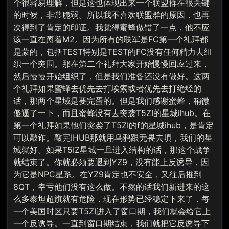
个很容易理解，但是这也体现出来一个联盟群在很关键
的时候，非常脆弱。所以我不喜欢联盟群的原因，也再
次得到了肯定的印证。我觉得蜜蜂做错了一点，他不应
该一直在蹲着M2。因为所有的联军是FC第一个礼拜都
是蒙的，包括TEST特别是TEST的FC没有任何精力去组
织一个突围。那在第二个礼拜大家开始慢慢回应过来，
然后慢慢开始组织了，但是我们准备还没有做好。这两
个礼拜如果蜜蜂去优先去打埃索或者优先去打绝经的
话，那两个星域是要完蛋的。但是我们感谢蜜蜂，稍微
傻逼了一下，而且蜜蜂没有去突袭T5ZI的星城ihub。在
第一个礼拜如果他们突袭了T5ZI的f的星城ihub，是肯定
可以敲诈。敲完IHUB那就用乌鸦跟无畏去填，我们的星
城就好。如果T5IZ星城一旦进入结构的话，那这个战争
就结束了。你就必须要退到YZ9，没有能上反诱导，因
为它是NPC星系。在YZ9肯定也不安全，又往后推到
8QT，幸亏他们没有这么做。不然的话我们新进来的这
么多泰坦超旗就有危险，现在形势已经稳定下来了，每
一个美国时区只要T5ZI进入了窗口期，我们就会给它上
一个反诱导。一直到窗口期结束，我们就把它反诱导下