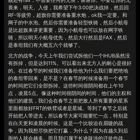
舰还有fax，不需要任何的无畏，谢谢你。不要让你的无
畏来，明天。入侵，我希望下午3:00把决战掉，然后回
RF-等疲劳，超旗你需要准备重水炮，ok我一定要。和
网子的中水泡。然后你需要准备轻型铁骑，然后小航母
是比超旗来讲更重要，因为小航母也可以放在网字铁
骑，所以明天小航母优先，然后大行然后是FAX，然后
是泰坦我们有大概五六个就够了。
北方的战争，今天上午我们尝试拆他们一个IHUB虽然没
有拆掉，但是达到11%。可以看出来北方人的耐心是很好
的。在过春节的时候我们准备给他为什么我们要把绝地
的泰坦带回来，是不是？在春节的时候准备用一个春节
的时间把它们全部拆掉。这些时间很阴间都在上午10
点，凌晨5点。像这种时间很阴间的时间，他们的主权和
他们的建筑，我们会在春节之前把敌人所有重要的星系
里面都放好FRT的铁臂或者是星城。等到了春节之后就
开始把人带进去，所以春节大家可能要忙一点，特别是
在白天更和凌晨的时候。这是一个比较迫在眉睫的战
争，因为我想尽快把它打赢，为什么？因为在越久到后
面的人就会越多。而且我们属于长途跋涉的迁徙作战。