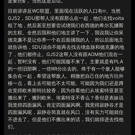
是要挖矿。当然这是后话。
目前讲讲反WC联盟。里面现在活跃的人口有rr。当然
GJ52，SDU那帮人没有跟那么在一起，他们去找volta
租了地，然后甚至想要尝试绕我们在西德的希尔瓦娜斯
的主权。全然后我和他们地主讲了一下，我说我让你呆
德克廉不是让你养一个在后面捅我的人，所以后面地主
就告诉他，SDU说你不能再去找去绕血脉和德克廉的地
了，他们都停止。GJ52这帮人没有跟AOM他们混在一
起，暂时没有，他们可能国服不来了。主要就是有PLA
的一些旧部啊，一些RR分出去的。终于有一个敌人能够
集合在一起，希望这帮敌人。稍微把自己住的地方往外
移一点，看上去可能也不太可能。可能因为我们还是蹲
在觉得欧米斯特比较香，因为你看他们从埃索特亚甚至
搬出来了，搬到欧米。埃索特亚不香么？香但是表妹说
我觉得四面漏风，肯定四面漏风啊。我觉得寂静谷才是
四面漏风呢，寂静谷简直就在风口，没有实力可能就住
不进去了。但是他们不搬出来的话，我们就得进去找他
们。