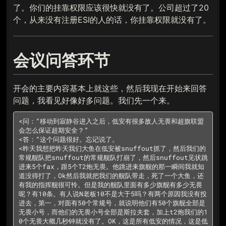
了。你们的挂靠权限应该很快就没有了。公司超过了20
个，从来没有注册ESI的人的话，你挂靠权限就没有了。
会议问答环节
开会的主要内容基本上就这些，然后我现在开始来回答
问题，我看见好像好多问题。我们先一个来。
<问：“移动到寂静谷进入之后，低安有很多敌人无畏和超旗联盟
会怎么保证超期安全？”

<答：“这个问题很好。忘记说了。

<昨天我想把昨天我们大鱼在低安被snuffout抓了，然后我们的
常规舰队把snuffout的常规舰队打崩了，然后snuffout见状跳
进来5个fax，跟5个T2炮无畏。他跳进来旗舰的那一瞬间我就知
道没得打了，Ok然后我就把我们的舰队带走，死了一个大鱼，还
有我的指挥舰很可怜。但是我的舰队里面有多少旗舰有多少无畏
呢？有10条。有人说N老板10不是大于5吗？有两个原因我没有投
进去，第一，对面有50个常规号，就说明他们有50个旗舰全部是
无畏小号，而他们的无畏小号全部是斯拉夫套，加上t2炮我们的1
0个无畏大概几秒钟就没有了。OK，这是所有低安的情况，这是低