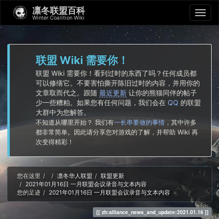
凛冬联盟百科
Winter Coalition Wiki
联盟 Wiki 需要你！
联盟 Wiki 需要你！看到过时的东西了吗？任何成员都
可以修缮它。不要害怕撕开陈旧过时的内容，并用你的
文章取而代之。跟随
最近更新
让你的熊猫同伴的帖子
少一些糟粕。如果您有任何问题，我们会在
QQ
的联盟
大群中为您解答。
不知道从哪里开始？ 我们有
一长串要做的事情
，其中许多
都非常简单。因此请分享您对游戏的了解，并帮助 Wiki 再
次变得精彩！
Home
您在这里
凛冬华人联盟
联盟更新
2021年01月16日 一月联盟会议录音与文本内容
您的足迹
2021年01月16日 一月联盟会议录音与文本内容
zh:alliance_news_and_update:2021.01.16