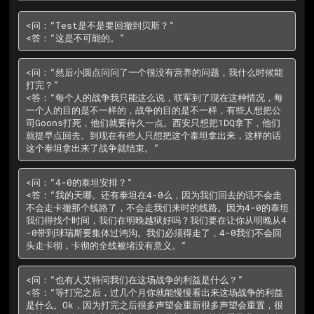
<问：“Test是不是要回撤到贝斯？”

<答：“这是不可能的。”
<问：“然后小圆点问问了一个很没有营养的问题，我什么时候能
打完？”

<答：“每个人的战争我只能这么说，联军到了现在这种情况，每
一个人的目的是不一样的，战争的目的是不一样，有些人想把公
司Goons打死，他们就要待久一点。西安只想把1DQ拿下，他们
就提早点回去。到现在有些人只想把这个泰坦拿出来，这样的话
这个泰坦拿出来了战争就结束。”
<问：“4-0的泰坦安排？”

<答：“我的天哪。还有泰坦在4-0么，因为我们回去的话不会走
不会走卡撤那个线路了，不会走我们来时的线路。因为4-0的泰坦
我们得找个时间，我们在明晚越狱好吗？我们要在让你从明晚从4
-0带到球瑞斯要集体过鸿沟。我们必须得走了，4-0我们不会回
头走卡彻，卡彻的全线被堵没有意义。”
<问：“也有人艾特问我们在这场战争的利益是什么？”

<答：“等打完之后，过几个月你就能慢慢看出来这场战争的利益
是什么。Ok，因为打完之后很多声望会重新很多声望会重置，很