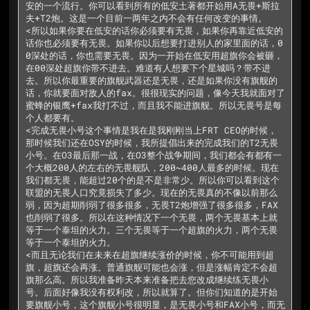
安的一个流行。你可以看到所有的低安土著都开始用A无畏+斯拉
夫+T2炮。这是一个目前一两年之内不会有任何改变的事情。

<所以如果你要在低安的话你必须要有无畏，如果你再靠近低安的
话你也必须要有无畏。如果你以后想要打进别人的家里面的话，0
0深处的话，你也需要无畏。因为一开始在低安用超旗你会被砸，
在00深处超旗你带不进去。难道有人想要下个星城吗？带不进
去。所以你最重要的旗舰武器还是无畏，还是如果你没有旗舰的
话，你就要面对敌人的fax。很很现实的问题，像今天我就面对了
蜜蜂的银鹰+fax我打不过，而且我不能进旗舰。所以无畏号是每
个人都要有。

<完成无畏小号这个事情是我在是我刚刚当上FRT CEO的时候，
那时候我们还在OSY的时候，我所提倡出来的完成我们的T2无畏
小号。在O3最后那一战，在O3整个战争期间，我们都会有都有一
个大概200人的左右的无畏舰队，200~400人最多的时候。现在
我们都无畏，能超过20个的是不是非常少。所以你可以看到这个
联盟的无畏人口究竟损失了多少。现在的无畏真的不像以前那么
弱，因为超期削弱了很多很多，无畏T2炮增强了很多很多，FAX
也削弱了很多。所以在这种情况下一个无畏，两个无畏基本上就
等于一个泰坦的火力。三个无畏等于一个超旗的火力，两个无畏
等于一个泰坦的火力。

<而且无论我们在未来在超旗继续涨价的时候，你不可能用到超
旗，超旗还会再涨。普通旗舰可能也会涨，但是涨幅肯定不会超
旗那么高。所以我准备昨天本来准备把去您改成继续练无畏小
号。后面好像我没有权利改，所以就算了。但你们知道的是开始
要旗舰小号，这个旗舰小号很明显，是无畏小号和FAX小号，而无