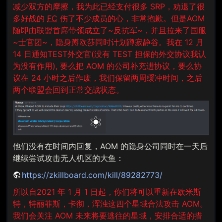
减少双方的摩擦，我为此已经支付很多 SRP，劝退了很
多好战的
FC
伤了不少成员的心，非常抱歉。但是AOM
随即由联盟首席带领成立了~反抗军~，并且拉来了国服
~士官团~，隐身蹲欧莎同时计划蹲寂静谷。我在 12 月
14 日通知TEST外交官(没有 TEST 担保的外交协议我认
为没有作用), 要么把 AOM 的公司补充进协议，要么协
议在 24 小时之后作废，我们保留两周缓冲时间，之后
两个联盟会回到正常交战状态。
他们没有在时间内回复，AOM 的隐身公司同时在一天后
继续尝试攻击无人机区的大鱼：
https://zkillboard.com/kill/89282773/
所以自2021 年 1 月 1 日起，你们将可以重新在欧米斯
特，特丽菲斯，卡彻，浑浊这四个星域合法攻击 AOM。
我们会关注 AOM 未来将要逃往的星域，安排合适的措