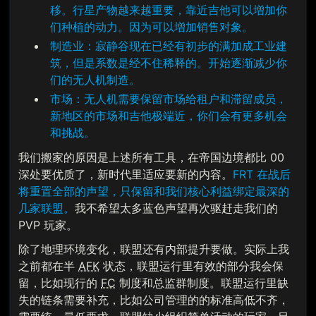
移。行星产物越来越重要，靠近吉他可以增加你
们种植的动力。因为可以增加销售对象。
制造业：寂静谷现在已经有初步的满加成工业建
筑，但是系数是经不住稀释的。开始逐渐减少你
们的无人机制造。
市场：无人机需要保留市场给租户和滞留成员，
新地区的市场和吉他极端近，你们会有更多机会
和挑战。
我们搬家的原因是上述所有工具，在帝国边境都比 00
深处要优质了，新时代里适应要新的内容。
FRT 在战后
将重置全部的声望，只保留和我们核心利益绑定最深的
几家联盟。
我不希望太多蓝色声望再次驱赶走我们的
PVP 玩家。
除了地理环境变化，联盟还有内部提升要做。实际上我
之前都在半
AFK
状态，联盟运行里有效的部分我会保
留，比如现行的
FC
制度和总监群制度。联盟运行里缺
失的链条需要补充，比如公司管理的的标准高低不齐，