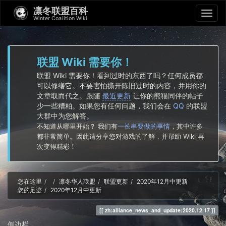
凛冬联盟百科
Winter Coalition Wiki
联盟 Wiki 需要你！
联盟 Wiki 需要你！看到过时的东西了吗？任何成员都
可以修缮它。不要害怕撕开陈旧过时的内容，并用你的
文章取而代之。跟随
最近更新
让你的熊猫同伴的帖子
少一些糟粕。如果您有任何问题，我们会在
QQ
的联盟
大群中为您解答。
不知道从哪里开始？ 我们有
一长串要做的事情
，其中许多
都非常简单。因此请分享您对游戏的了解，并帮助 Wiki 再
次变得精彩！
Home
您在这里
凛冬华人联盟
联盟更新
2020年12月中更新
您的足迹
2020年12月中更新
zh:alliance_news_and_update:2020.12.17
侧边栏