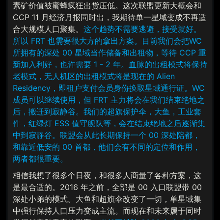
素矿价值被蜜蜂疯狂出货压低。这次联盟更新大概会和
CCP 11 月经济月报同时出，我期待单一星域变成不再适
合大规模人口聚集。
这个趋势不需要逃避，接受就好。
所以 FRT 也需要很大方的拿出方案。目前我们会把WC
所拥有的深处 00 星域当作储备和出租物，等待 CCP 重
新加入利好，也许需要 1 - 2 年。血脉的出租模式将保持
老模式，无人机区的出租模式将是现在的 Alien
Residency，即租户支付会员身份换取星域通行证。WC
成员可以继续使用，但 FRT 主力将会在我们结束绝地之
后，搬迁到寂静谷。我们的超旗保护伞，大鱼，工业套
件，红绿灯 ESS 值守舰队等，会在结束绝地之后逐渐集
中到寂静谷。联盟会从此长期保持一个 00 深处陪都，
和靠近低安的 00 首都，他们会有不同的定位和作用，
两者都很重要。
相信我想了很多个日夜，和很多人商量了各种方案，这
是最合适的。2016 年之前，全部是 00 入口联盟带 00
深处小弟的模式。大鱼和超旗伞改变了一切，单星域集
中强行保持人口压力变成主流。而现在和未来属于同时