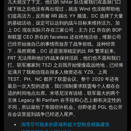
几天就没了下文。他们的 Ishtar 队伍被我们在血脉门口
堵下线之后也没有再出现过，就连 Wind 也没能帮助他
们提高活力，反而被 RR 踢出 YY 频道。DC 选择了大量
的基础活动，设定可以达到的战斗目标来维持活力。加
上 DC 现在实际只存在三家公司，主力
FC
所在的 BOP
和联盟 CEO 所在的 faceless 还在绝地活动，维新公司
已经开始做自己的事情而放弃了战争前线。这种经营
下，虽然艰难，DC 还是渐渐稳定的比 RR 繁荣起来。
FRT 无法用和他们作战来保持活跃，他们也不愿和我们
打。联军搬家到 T5ZI 之后我开始慢慢疏远绝地，已经将
近满月了我相信现在很多人物资还在 YZ9。上周
TEST、PH、NC 都开了联盟会议。整个 2020 年还有
最后一次大型的进攻，我们强制要求联盟每个人都在合
适的时间地点出席。米塔尼没有说错，联军最大的两个
主体 Legacy 和 Panfam 在手段和心态上都有决定性的
不同，所以留给了帝国些许机会。但即使是 PGL 也公开
在会议里提到战争已经进入尾声。
清理尽可能多的星城和超大型制造精炼建筑