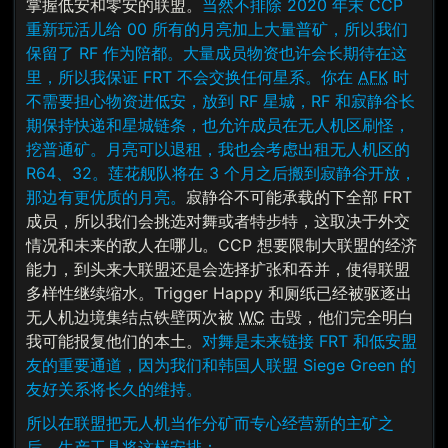
掌握低安和零安的联盟。
当然不排除 2020 年末 CCP
重新玩活儿给 00 所有的月亮加上大量普矿，所以我们
保留了 RF 作为陪都。大量成员物资也许会长期待在这
里，所以我保证 FRT 不会交换任何星系。你在
AFK
时
不需要担心物资进低安，放到 RF 星城，RF 和寂静谷长
期保持快递和星城链条，也允许成员在无人机区刷怪，
挖普通矿。月亮可以退租，我也会考虑出租无人机区的
R64、32。莲花舰队将在 3 个月之后搬到寂静谷开放，
那边有更优质的月亮。
寂静谷不可能承载的下全部 FRT
成员，所以我们会挑选对舞或者特步特，这取决于外交
情况和未来的敌人在哪儿。CCP 想要限制大联盟的经济
能力，到头来大联盟还是会选择扩张和吞并，使得联盟
多样性继续缩水。Trigger Happy 和厕纸已经被驱逐出
无人机边境集结点铁壁两次被
WC
击毁，他们完全明白
我可能报复他们的本土。
对舞是未来链接 FRT 和低安盟
友的重要通道，因为我们和韩国人联盟 Siege Green 的
友好关系将长久的维持。
所以在联盟把无人机当作分矿而专心经营新的主矿之
后，生产工具将这样安排：