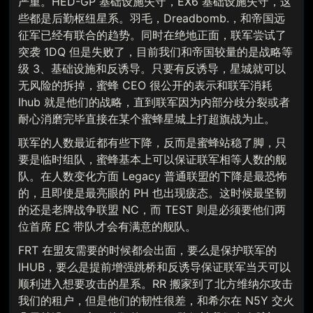
严重。HED-GP 基础设施失守，EX6 基础设施失守，这
些都是后勤枢纽星系。羽毛，Dreadbomb.，和帝国远
征军已经有联合的趋势。同时在绝地正面，联军尝试了
突袭 1DQ 但是失败了，目前我们和帝国较量的是战略等
级 3、基础设施和反诱导。只要有反诱导，星城就可以
无风险的拆掉，蜜蜂 CEO 很公开的表示和联军消耗
Ihub 就是他们的战略，直到联军因为内部分歧分裂或者
耐心消磨完毕直接在某个蜜蜂星城上打超旗战为止。
联军的人数最近都有些下降，反而是蜜蜂站稳了脚，只
要是临时组队，蜜蜂基本上可以保证联军相等人数的舰
队。在人数变化方面 Legacy 普通联盟的下降是最恐怖
的，且即使是最亮眼的 PH 也出现疲态。这时候最坚韧
的还是老牌战争联盟 NC，而 TEST 则是必须要他们两
位首席
FC
带队才会有满意的舰队。
FRT 在盟友需要的时候都会出面，要么是保护联军的
IHUB，要么是提前增强跳桥和反诱导保证联军当天可以
顺利进入想要攻击的星系。RR 搬家到了北方维纳尔攻击
我们的租户，但是他们的韧性很差，和希尔在 N5Y 交火