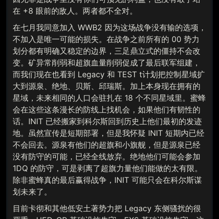
在 +8 眼前的敌人。两者都不全对。
在七月我同意加入 WWB2 因为这场战争没有输的选项，
不加入是唯一可能的损失。在战争之前所有的 00 势力
划分都有明确又稳定的边界，三足鼎立式的僵持不会改
变。矿异常削弱和超旗血量削弱促成了最后联军组建，
而我们现在也看到 Legacy 和 TEST t计划把控制星域扩
大到源泉、绝地、贝斯、邱瑞斯。加上本身现在拥有的
星域，未来相同的人口会驻扎在 18 个不同星域里。蜜蜂
会在这些这条漫长的防线上找机会，如果他们有韧性的
话。INIT 已经搬家到科尔斯回到历史上他们最初的发迹
地。虽然宣传是短期部署，但是我怀疑 INIT 短期内已经
不会回去。源泉有他们的超旗和小旗舰，但是源泉已经
没有防守的可能，已经全线放弃。绝地他们可能会参加
1DQ 的防守，可是剥离了超旗力量他们能做的太有限。
除非蜜蜂真的最后赢得战争，INIT 可能只会在科尔斯谋
划未来了。
目前卡彻和其他低安土著势力把 Legacy 东侧骚扰的很