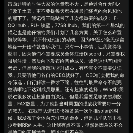
击西迪特的时候大家的体量都不大，是通过合作无间才
打败了土著，更不要提每天都在凌晨打绕点的台风和他
的部下了。我记得王哒哒带了几次很重要的战役： F-
QQ Ihub，RU- 铁壁，77S8 Ihub。我们的第一个星城的
錨定也是他仔细给我们计划了几套方案，关于怎么布置
旗舰等等。 我不怀疑他们的动机，因为RR至少毫无保留
地從一开始時就告诉我们。只有一小事情，让我觉得很
掣肘，因为他们不需要成员全体注册Discord，只需要权
限层注册，然后向下发布给普通成员。诚然这也有国情
考虑，但是我的所谓联盟群成员，有些完全不需要认识
我，只要听他们各自的CEO就好了。 CEO们会把我的命
令筛选，自行解读一番才下達，往往到最后命令不能完
整清晰地下达到成员那里。还有超旗的选择，Wind和我
说过很多次让超旗自由决定。但是我需要足够的超期数
量，FAX数量，为了應對当时周围的强敌我需要每一分
的戰力。 在我带队进驻0-6准备第一次平推solar的时
候，我发布了全体向东驻屯的命令，但是几乎队伍里很
少看到RR的人手。这让我有点不满，显然是因為这不会
是他们的直属地盘，所以他们不在乎。