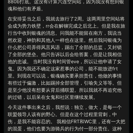
880b打底。这没有计算六连空间站，因为我没有想到银
魂和他们有矛盾。
在安排妥当之后，我就去旅行了2周。这两周里空间站将
会成为势力铁壁，rr会在解铆完成之后北上。但是我在旅
行当中收到银魂的消息。问我能不能留在南方，我说当
然欢迎，神韵和其他人一样也在这里。然后我问银魂为
什么把公司弄得风言风语，踢出了全部的总监，又封锁
了全部的堡垒。他只告诉以后会给答案，但是让我相信
他的忠诚。 当时我没有时间管eve，所以让他申请了女
鬼。因为我还不确定这家惹事的公司，能不能放进frt
里。到现在可以说，银魂确实要承担责任，他做的事情
有些过于偏激，比如踢掉全部管理，引喻失义等等。但
是至少他没有想要从背后捅联盟。所以我就不再追究他
的过错，以后呆在女鬼和社区里继续发展。
今天这件事出来之后，我想说：独立，做大，是每一个
联盟领导人该有的野心。但是在这个过程里背刺，中
伤，是我不能容忍的。 我相信FRT和WC里，还有一大把
的混蛋，他们也要为游骑兵的行为付一部分责任。这种