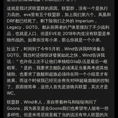
这就是我讨厌联盟群的原因。联盟群，没有一个是执行
力高的。eve里有五个联盟群，加上我们第六个。凤凰和
DRF都已经死了。剩下除我们之外的 Imperium，
Legacy，GOTG。都从前两者的尸体里搜刮了不少战利
品，也就是人口。但是EVE在 2018年內並没有联盟是单
独作战的。如果你没有小弟，那么你就是一个小弟。
扯远了，时间到了今年5月初，Wind告诉我RR准备去
GOTG。我当时还很惊讶發展如此之快，Wind告诉我
说：＂也许你上次不让他们单独组Gila队伍是最后一根
稻草。＂是的，我要求主舰队必须满足当量再考虑其他
辅助。也要求了旗舰和超旗必须待在同一个小组里才有
效果。而这个时候我已经完全喪失对RR超級旗舰的控制
了。原因很简单，这些人首先是游骑兵联盟，其次才是
WC。
联盟群，Wind本人，亲自带着种马和哒哒询问了
Goons，因为甚至是去Goons我们也希望华人能有一些
多样性。但是米塔尼很直截了当的说没有华人联盟的兴