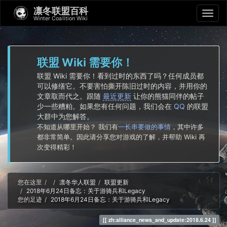
凛冬联盟百科
Winter Coalition Wiki
联盟 Wiki 需要你！
联盟 Wiki 需要你！看到过时的东西了吗？任何成员都
可以修缮它。不要害怕撕开陈旧过时的内容，并用你的
文章取而代之。跟随
最近更新
让你的熊猫同伴的帖子
少一些糟粕。如果您有任何问题，我们会在
QQ
的联盟
大群中为您解答。
不知道从哪里开始？ 我们有
一长串要做的事情
，其中许多
都非常简单。因此请分享您对游戏的了解，并帮助 Wiki 再
次变得精彩！
Home
您在这里
凛冬华人联盟
联盟更新
2018年6月24日备忘：关于游骑兵和Legacy
您的足迹
2018年6月24日备忘：关于游骑兵和Legacy
zh:alliance_news_and_update:2018.6.24