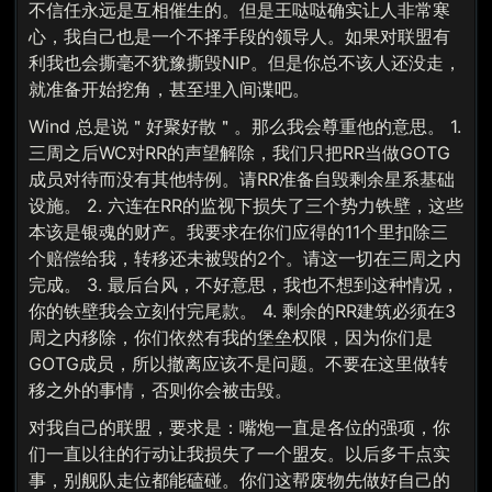
不信任永远是互相催生的。但是王哒哒确实让人非常寒
心，我自己也是一个不择手段的领导人。如果对联盟有
利我也会撕毫不犹豫撕毁NIP。但是你总不该人还没走，
就准备开始挖角，甚至埋入间谍吧。
Wind 总是说＂好聚好散＂。那么我会尊重他的意思。 1.
三周之后WC对RR的声望解除，我们只把RR当做GOTG
成员对待而没有其他特例。请RR准备自毁剩余星系基础
设施。 2. 六连在RR的监视下损失了三个势力铁壁，这些
本该是银魂的财产。我要求在你们应得的11个里扣除三
个赔偿给我，转移还未被毁的2个。请这一切在三周之内
完成。 3. 最后台风，不好意思，我也不想到这种情况，
你的铁壁我会立刻付完尾款。 4. 剩余的RR建筑必须在3
周之内移除，你们依然有我的堡垒权限，因为你们是
GOTG成员，所以撤离应该不是问题。不要在这里做转
移之外的事情，否则你会被击毁。
对我自己的联盟，要求是：嘴炮一直是各位的强项，你
们一直以往的行动让我损失了一个盟友。以后多干点实
事，别舰队走位都能磕碰。你们这帮废物先做好自己的