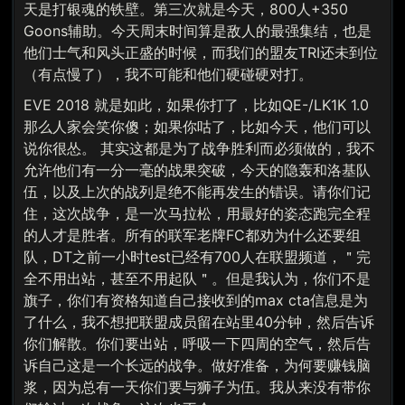
天是打银魂的铁壁。第三次就是今天，800人+350
Goons辅助。今天周末时间算是敌人的最强集结，也是
他们士气和风头正盛的时候，而我们的盟友TRI还未到位
（有点慢了），我不可能和他们硬碰硬对打。
EVE 2018 就是如此，如果你打了，比如QE-/LK1K 1.0
那么人家会笑你傻；如果你咕了，比如今天，他们可以
说你很怂。 其实这都是为了战争胜利而必须做的，我不
允许他们有一分一毫的战果突破，今天的隐轰和洛基队
伍，以及上次的战列是绝不能再发生的错误。请你们记
住，这次战争，是一次马拉松，用最好的姿态跑完全程
的人才是胜者。所有的联军老牌FC都劝为什么还要组
队，DT之前一小时test已经有700人在联盟频道，＂完
全不用出站，甚至不用起队＂。但是我认为，你们不是
旗子，你们有资格知道自己接收到的max cta信息是为
了什么，我不想把联盟成员留在站里40分钟，然后告诉
你们解散。你们要出站，呼吸一下四周的空气，然后告
诉自己这是一个长远的战争。做好准备，为何要赚钱脑
浆，因为总有一天你们要与狮子为伍。我从来没有带你