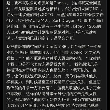
趣，要不就以公司名義加进Goons，（这点我完全同意
他，畢竟联盟数量越多越糟糕）。然后他们去问了NC.，
红女士建议他们去找GOTG，当然我知道GOTG会接受任
何人，特别是AUTZ的人。Sort Dragon已经邀请了我们
好几回。我当时确实是有一些生气的，因为少了30%的
人口对当时的战争计划影响是绝对的。但是也无话可
说，毕竟契约已经约定了，迟早会分开。
我把改版前的空间站全部留给了RR，甚至保留了一个星
座给予他们租地增加收入。他们可能认为FRT太过父系
强权，也可能不愿呆在这种受人恩惠的心情。＂你帮助
了我，但是不代表你永远是我大哥＂。 我的想法总是，
包括现在对于联盟内的人也是如此：＂我可以吃一点
亏，让你们快速积累成长。总有一天你们会和其他人一
样有实力。到时候甚至互相切磋开打也没关系，但是阴
险低劣的斗争千万不要有＂。游骑兵联盟收入几乎完全
依靠税收，这样的话隐身墩子对他们的打击是毁灭性
的，所以我给了他们空间站作为补偿。作为在前线抵抗
压力3个月的感谢。他们理应得到11个势力铁壁也就是