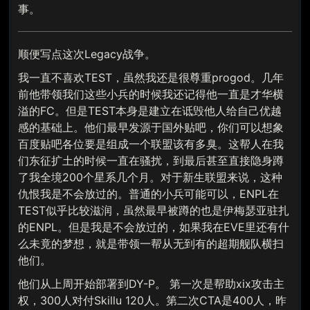
事。
顺便写点这次Legacy战争。
我一直不喜欢TEST，虽然我还是很尊重progod。几年
前他带领我们这些小兵的时候我还记得他一直是才华横
溢的FC。但是TEST本身是建立在诋毁他人给自己优越
感的基础上。他们最早发源于国外贴吧，你们可以想象
百度贴吧各位要是组成一个联盟该有多臭。这帮人在我
们东征扩土的时候一直在骚扰，到最后甚至直接隐身蹲
了我全境200个星系几个月。对于新生联盟来说，这种
仇恨我是不会放过的。普通的小兵可能可以，ENPL在
TEST似乎比较滋润，虽然最早被蹲的也是伊梅瑟亚驻扎
的ENPL。但是我是不会放过的，如果我在EVE里还有什
么未竟的梦想，就是带领一帮从无到有的超期舰队横扫
他们。
他们从上周开始部署到DY-P。 第一次是帮助xix攻击主
权，300人对付Skillu 120人。第二次CTA是400人，昨