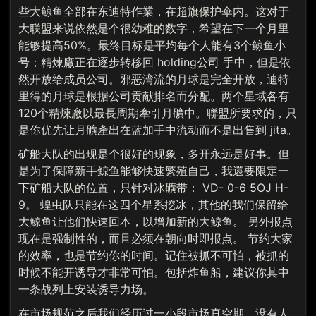
些大鲸鱼全部在东迪特作業，在超旗保护伞内。这对于
大联盟来说依然是个很幼稚的数字，希望在下一个月里
能够提高50%。最终目标是平均每个人能有3个鲸鱼小
号；精煉廠正在逐步转移回 holding公司 手中，但是依
然开放给成员公司。邪恶湾流的月球是完全开放，迪特
里得的月球是根据公司贡献排名而分配。两个星域各有
120个精煉廠以最長周期牽引月礦中。聯盟所要求的，只
是你优先让月礦產出在蓝加手中流动而不是出售到 jita。
矿船大队的出现是个很好的现象，多开永远是好事。但
是为了保障新手鲸鱼能够快速繁殖自己，我還要限定一
下矿船大队的位置，只针对冰礦带： VD- 0-6 5OJ H-
9。 蝗虫队只能在这四个星系挖冰，其他的我们保留给
大鲸鱼让他们快速回本，以增加新的大鲸鱼。 另外报点
现在是强制性的，而且必须在朝向时即报点。 节约大家
的效率，也是节约你的时间。记住被抓不可怕，被抓的
时候不能开诱导才非常可怕。包括炸鱼船，建议你其中
一条战列上安装诱导力场。
在市场规范之后我们经历过一小段市场真空期，没有人