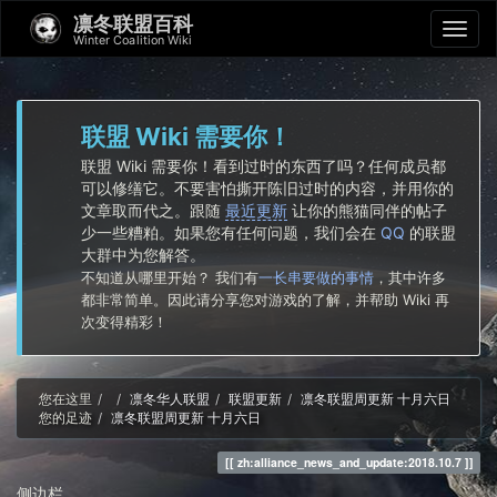
凛冬联盟百科
Winter Coalition Wiki
联盟 Wiki 需要你！
联盟 Wiki 需要你！看到过时的东西了吗？任何成员都
可以修缮它。不要害怕撕开陈旧过时的内容，并用你的
文章取而代之。跟随
最近更新
让你的熊猫同伴的帖子
少一些糟粕。如果您有任何问题，我们会在
QQ
的联盟
大群中为您解答。
不知道从哪里开始？ 我们有
一长串要做的事情
，其中许多
都非常简单。因此请分享您对游戏的了解，并帮助 Wiki 再
次变得精彩！
Home
您在这里
凛冬华人联盟
联盟更新
凛冬联盟周更新 十月六日
您的足迹
凛冬联盟周更新 十月六日
zh:alliance_news_and_update:2018.10.7
侧边栏