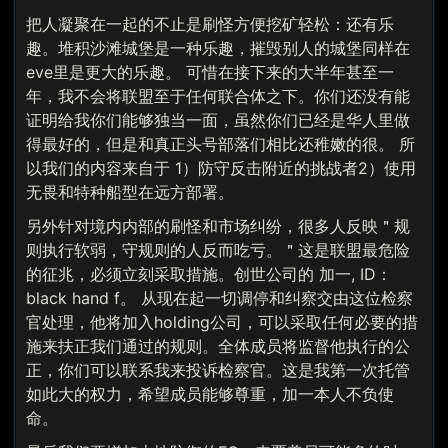
把人凝聚在一起的不止是刷怪方便挖矿轻松：还有乐
趣。堆积沙滩城堡是一种乐趣，摧毁别人的城堡同样在
eve里是更大的乐趣。 可惜在接下来的大半年甚至一
年，我不会将联盟至于任何联合体之下。你们还没有能
证明给我你们能够独当一面，虽然你们已经是华人里做
得最好的，但是和真正头号部落们相比还稚嫩的很。 所
以我们的内容来自于 1）防守反击附近的挑战者2）使用
无畏和特种船型在远方部署。
另外针对境内内部的刷怪和市场纠纷，很多人反映＂规
则执行软弱，守规则的人反而吃亏。＂这是联盟最危险
的征兆，必须立刻采取措施。创世公司的 加一, ID：
black hand f。 从现在起一切调停和纠察交由这位检察
官处理，他将加入holding公司，可以采取任何必要的措
施来扶正我们通过的规则。全体成员将监督他执行的公
正，你们可以联系我来投诉检察官。这是我第一次托管
如此大的权力，希望成员能够尊重，加一本人不负使
命。