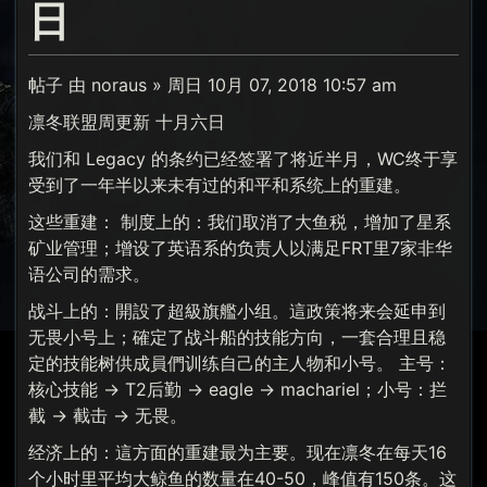
日
帖子 由 noraus » 周日 10月 07, 2018 10:57 am
凛冬联盟周更新 十月六日
我们和 Legacy 的条约已经签署了将近半月，WC终于享
受到了一年半以来未有过的和平和系统上的重建。
这些重建： 制度上的：我们取消了大鱼税，增加了星系
矿业管理；增设了英语系的负责人以满足FRT里7家非华
语公司的需求。
战斗上的：開設了超級旗艦小组。這政策将来会延申到
无畏小号上；確定了战斗船的技能方向，一套合理且稳
定的技能树供成員們训练自己的主人物和小号。 主号：
核心技能 → T2后勤 → eagle → machariel；小号：拦
截 → 截击 → 无畏。
经济上的：這方面的重建最为主要。现在凛冬在每天16
个小时里平均大鲸鱼的数量在40-50，峰值有150条。这