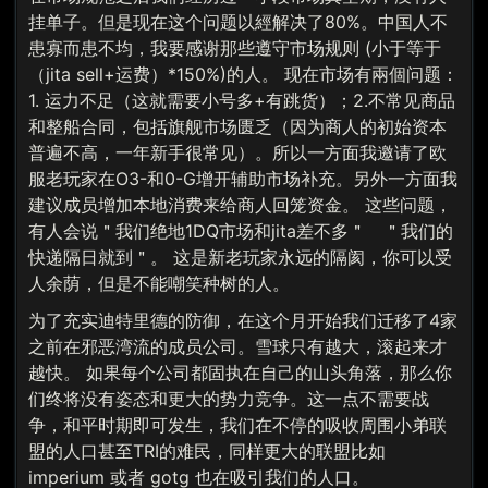
挂单子。但是现在这个问题以經解决了80%。中国人不
患寡而患不均，我要感谢那些遵守市场规则 (小于等于
（jita sell+运费）*150%)的人。 现在市场有兩個问题：
1. 运力不足（这就需要小号多+有跳货）；2.不常见商品
和整船合同，包括旗舰市场匮乏（因为商人的初始资本
普遍不高，一年新手很常见）。所以一方面我邀请了欧
服老玩家在O3-和0-G增开辅助市场补充。另外一方面我
建议成员增加本地消费来给商人回笼资金。 这些问题，
有人会说＂我们绝地1DQ市场和jita差不多＂ ＂我们的
快递隔日就到＂。 这是新老玩家永远的隔阂，你可以受
人余荫，但是不能嘲笑种树的人。
为了充实迪特里德的防御，在这个月开始我们迁移了4家
之前在邪恶湾流的成员公司。雪球只有越大，滚起来才
越快。 如果每个公司都固执在自己的山头角落，那么你
们终将没有姿态和更大的势力竞争。这一点不需要战
争，和平时期即可发生，我们在不停的吸收周围小弟联
盟的人口甚至TRI的难民，同样更大的联盟比如
imperium 或者 gotg 也在吸引我们的人口。